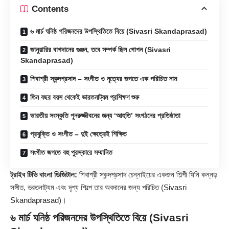
Contents
৬ মার্চ ঘনিষ্ঠ পরিজনদের উপস্থিতিতে বিয়ে (Sivasri Skandaprasad)
জানুয়ারির বাগদানের গুঞ্জন, তবে সম্পর্ক ছিল গোপন (Sivasri
Skandaprasad)
শিবাশ্রী স্কন্দপ্রসাদ – সংগীত ও নৃত্যের জগতে এক পরিচিত নাম
তিন বছর বয়স থেকেই ভারতনাট্যম প্রশিক্ষণ শুরু
ভারতীয় সংস্কৃতি পুনরুজ্জীবনের জন্য ‘আহুতি’ সংগঠনের প্রতিষ্ঠাতা
প্রযুক্তি ও সংগীত – দুই ক্ষেত্রেই শিক্ষিত
সংগীত জগতে বহু পুরস্কারে সম্মানিত
ট্রাইব টিভি বাংলা ডিজিটাল:
শিবাশ্রী স্কন্দপ্রসাদ চেন্নাইয়ের একজন শিল্পী যিনি কন্নড়
সঙ্গীত, ভরতনাট্যম এবং দৃশ্য শিল্পে তার অবদানের জন্য পরিচিত (
Sivasri
Skandaprasad
)।
৬ মার্চ ঘনিষ্ঠ পরিজনদের উপস্থিতিতে বিয়ে (Sivasri