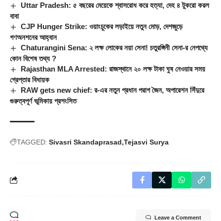
Uttar Pradesh: ৫ বছরের মেয়েকে শ্বাসরোধ করে হত্যা, দেহ ৪ টুকরো করল
বাবা
CJP Hunger Strike: ওয়াংচুকের লড়াইয়ে নতুন মোড়, দেশজুড়ে
গণঅনশনের আহ্বান
Chaturangini Sena: ২ লক্ষ লোকের নয়া সেনা! চতুরঙ্গিনী সেনা-র নেপথ্যে
কোন বিশেষ তথ্য ?
Rajasthan MLA Arrested: রাজস্থানে ২০ লক্ষ টাকা ঘুষ নেওয়ার সময়
গ্রেপ্তার বিধায়ক
RAW gets new chief: র-এর নতুন প্রধান পরাগ জৈন, অপারেশন সিঁদুরে
গুরুত্বপূর্ণ ভূমিকায় প্রশংসিত
TAGGED:
Sivasri Skandaprasad
Tejasvi Surya
Leave a Comment