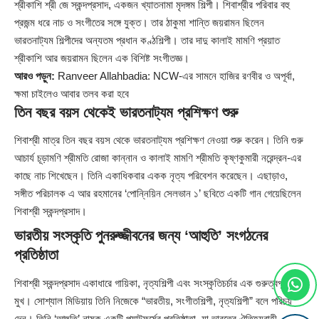
শ্রীকাশি শ্রী জে স্কন্দপ্রসাদ, একজন খ্যাতনামা মৃদঙ্গম শিল্পী। শিবাশ্রীর পরিবার বহু
প্রজন্ম ধরে নাচ ও সংগীতের সঙ্গে যুক্ত। তার ঠাকুমা শান্তি জয়রামন ছিলেন
ভারতনাট্যম শিল্পীদের অন্যতম প্রধান কণ্ঠশিল্পী। তার দাদু কালাই মামণি প্রয়াত
শ্রীকাশি আর জয়রামন ছিলেন এক বিশিষ্ট সংগীতজ্ঞ।
আরও পড়ুন:
Ranveer Allahbadia: NCW-এর সামনে হাজির রণবীর ও অপূর্বা,
ক্ষমা চাইলেও আবার তলব করা হবে
তিন বছর বয়স থেকেই ভারতনাট্যম প্রশিক্ষণ শুরু
শিবাশ্রী মাত্র তিন বছর বয়স থেকে ভারতনাট্যম প্রশিক্ষণ নেওয়া শুরু করেন। তিনি গুরু
আচার্য চূড়ামণি শ্রীমতি রোজা কান্নান ও কালাই মামণি শ্রীমতি কৃষ্ণকুমারী নরেন্দ্রন-এর
কাছে নাচ শিখেছেন। তিনি একাধিকবার একক নৃত্য পরিবেশন করেছেন। এছাড়াও,
সঙ্গীত পরিচালক এ আর রহমানের ‘পোন্নিয়িন সেলভান ১’ ছবিতে একটি গান গেয়েছিলেন
শিবাশ্রী স্কন্দপ্রসাদ।
ভারতীয় সংস্কৃতি পুনরুজ্জীবনের জন্য ‘আহুতি’ সংগঠনের
প্রতিষ্ঠাতা
শিবাশ্রী স্কন্দপ্রসাদ একাধারে গায়িকা, নৃত্যশিল্পী এবং সংস্কৃতিচর্চার এক গুরুত্বপূর্ণ
মুখ। সোশ্যাল মিডিয়ায় তিনি নিজেকে “ভারতীয়, সংগীতশিল্পী, নৃত্যশিল্পী” বলে পরিচয়
দেন। তিনি ‘আহুতি’ নামক একটি প্ল্যাটফর্মের প্রতিষ্ঠাতা, যা ভারতের ঐতিহ্যবাহী