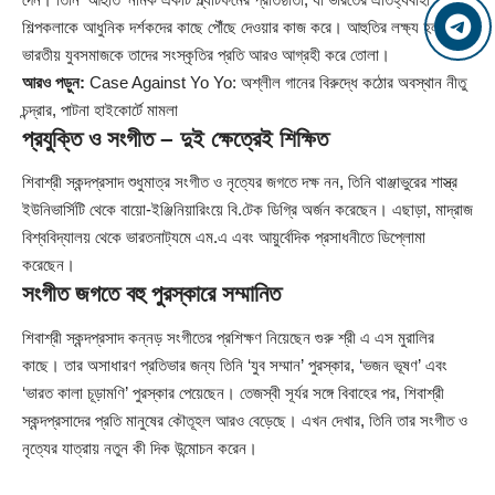
শিল্পকলাকে আধুনিক দর্শকদের কাছে পৌঁছে দেওয়ার কাজ করে। আহুতির লক্ষ্য হল
ভারতীয় যুবসমাজকে তাদের সংস্কৃতির প্রতি আরও আগ্রহী করে তোলা।
আরও পড়ুন:
Case Against Yo Yo: অশ্লীল গানের বিরুদ্ধে কঠোর অবস্থান নীতু
চন্দ্রার, পাটনা হাইকোর্টে মামলা
প্রযুক্তি ও সংগীত – দুই ক্ষেত্রেই শিক্ষিত
শিবাশ্রী স্কন্দপ্রসাদ শুধুমাত্র সংগীত ও নৃত্যের জগতে দক্ষ নন, তিনি থাঞ্জাভুরের শাস্ত্র
ইউনিভার্সিটি থেকে বায়ো-ইঞ্জিনিয়ারিংয়ে বি.টেক ডিগ্রি অর্জন করেছেন। এছাড়া, মাদ্রাজ
বিশ্ববিদ্যালয় থেকে ভারতনাট্যমে এম.এ এবং আয়ুর্বেদিক প্রসাধনীতে ডিপ্লোমা
করেছেন।
সংগীত জগতে বহু পুরস্কারে সম্মানিত
শিবাশ্রী স্কন্দপ্রসাদ কন্নড় সংগীতের প্রশিক্ষণ নিয়েছেন গুরু শ্রী এ এস মুরালির
কাছে। তার অসাধারণ প্রতিভার জন্য তিনি ‘যুব সম্মান’ পুরস্কার, ‘ভজন ভূষণ’ এবং
‘ভারত কালা চূড়ামণি’ পুরস্কার পেয়েছেন। তেজস্বী সূর্যর সঙ্গে বিবাহের পর, শিবাশ্রী
স্কন্দপ্রসাদের প্রতি মানুষের কৌতূহল আরও বেড়েছে। এখন দেখার, তিনি তার সংগীত ও
নৃত্যের যাত্রায় নতুন কী দিক উন্মোচন করেন।