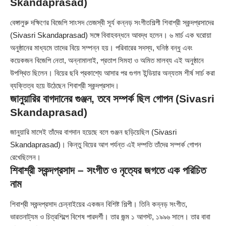
Skandaprasad)
বেঙ্গালুরু দক্ষিণের বিজেপি সাংসদ
তেজস্বী সূর্য
কন্নড় সংগীতশিল্পী শিবাশ্রী স্কন্দপ্রসাদের
(Sivasri Skandaprasad) সঙ্গে বিবাহবন্ধনে আবদ্ধ হলেন। ৬ মার্চ এক ঘরোয়া
অনুষ্ঠানের মাধ্যমে তাদের বিয়ে সম্পন্ন হয়। পরিবারের সদস্য, ঘনিষ্ঠ বন্ধু এবং
কয়েকজন বিজেপি নেতা, অন্নামালাই, প্রতাপ সিমহা ও অমিত মালব্য এই অনুষ্ঠানে
উপস্থিত ছিলেন। বিয়ের ছবি প্রকাশ্যে আসার পর গুগল ইন্ডিয়ার অন্যতম শীর্ষ সার্চ করা
ব্যক্তিত্ব হয়ে উঠেছেন শিবাশ্রী স্কন্দপ্রসাদ।
জানুয়ারির বাগদানের গুঞ্জন, তবে সম্পর্ক ছিল গোপন (Sivasri
Skandaprasad)
জানুয়ারি মাসেই তাঁদের বাগদান হয়েছে বলে গুঞ্জন ছড়িয়েছিল (Sivasri
Skandaprasad)। কিন্তু বিয়ের আগ পর্যন্ত এই দম্পতি তাঁদের সম্পর্ক গোপন
রেখেছিলেন।
শিবাশ্রী স্কন্দপ্রসাদ – সংগীত ও নৃত্যের জগতে এক পরিচিত
নাম
শিবাশ্রী স্কন্দপ্রসাদ চেন্নাইয়ের একজন বিশিষ্ট শিল্পী। তিনি কন্নড় সংগীত,
ভারতনাট্যম ও চিত্রশিল্পে বিশেষ পারদর্শী। তার জন্ম ১ আগস্ট, ১৯৯৬ সালে। তার বাবা