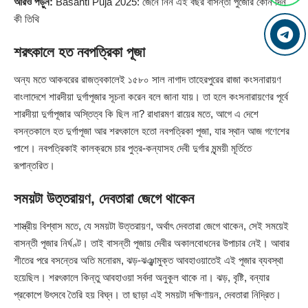
আরও পড়ুন:
Basanti Puja 2025: জেনে নিন এই বছর বাসন্তী পুজোর কোন দিন
কী তিথি
শরৎকালে হত নবপত্রিকা পূজা
অন্য মতে আকবরের রাজত্বকালেই ১৫৮০ সাল নাগাদ তাহেরপুরের রাজা কংসনারায়ণ
বাংলাদেশে শারদীয়া দুর্গাপূজার সূচনা করেন বলে জানা যায়। তা হলে কংসনারায়ণের পূর্বে
শারদীয়া দুর্গাপূজার অস্তিত্ব কি ছিল না? রাধারমণ রায়ের মতে, আগে এ দেশে
বসন্তকালে হত দুর্গাপূজা আর শরৎকালে হতো নবপত্রিকা পূজা, যার স্থান আজ গণেশের
পাশে। নবপত্রিকাই কালক্রমে চার পুত্র-কন্যাসহ দেবী দুর্গার মৃন্ময়ী মূর্তিতে
রূপান্তরিত।
সময়টা উত্তরায়ণ, দেবতারা জেগে থাকেন
শাস্ত্রীয় বিশ্বাস মতে, যে সময়টা উত্তরায়ণ, অর্থাৎ দেবতারা জেগে থাকেন, সেই সময়েই
বাসন্তী পূজার নির্ঘণ্ট। তাই বাসন্তী পূজায় দেবীর অকালবোধনের উপাচার নেই। আবার
শীতের পরে বসন্তের অতি মনোরম, ঝড়-ঝঞ্ঝামুক্ত আবহাওয়াতেই এই পূজার ব্যবস্থা
হয়েছিল। শরৎকালে কিন্তু আবহাওয়া সর্বদা অনুকূল থাকে না। ঝড়, বৃষ্টি, বন্যার
প্রকোপে উৎসবে তৈরি হয় বিঘ্ন। তা ছাড়া এই সময়টা দক্ষিণায়ন, দেবতারা নিদ্রিত।