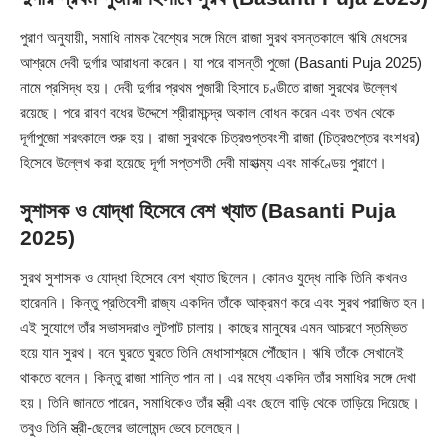
পুরাণ অনুযায়ী, সমাধি নামক বৈশ্যের সঙ্গে মিলে রাজা সুরথ বসন্তকালে ঋষি মেধসের
আশ্রমে দেবী দুর্গার আরাধনা করেন। যা পরে বাসন্তী পুজো (Basanti Puja 2025)
নামে প্রসিদ্ধ হয়। দেবী দুর্গার প্রথম পুজারী হিসাবে চণ্ডীতে রাজা সুরথের উল্লেখ
রয়েছে। পরে রাবণ বধের উদ্দেশে শ্রীরামচন্দ্র অকাল বোধন করেন এবং তখন থেকে
দূর্গাপুজো শরৎকালে শুরু হয়। রাজা সুরথকে চিত্রগুপ্তবংশী রাজা (চিত্রগুপ্তের বংশধর)
হিসেবে উল্লেখ করা হয়েছে দূর্গা সপ্তশতী দেবী মাহাত্ম্য এবং মার্কণ্ডেয় পুরাণে।
সুশাসক ও যোদ্ধা হিসেবে বেশ খ্যাত (Basanti Puja
2025)
সুরথ সুশাসক ও যোদ্ধা হিসেবে বেশ খ্যাত ছিলেন। কোনও যুদ্ধে নাকি তিনি কখনও
হারেননি। কিন্তু প্রতিবেশী রাজ্য একদিন তাঁকে আক্রমণ করে এবং সুরথ পরাজিত হন।
এই সুযোগে তাঁর সভাসদরাও লুটপাট চালায়। কাছের মানুষের এমন আচরণে স্তম্ভিত
হয়ে যান সুরথ। বনে ঘুরতে ঘুরতে তিনি মেধাসাশ্রমে পৌঁছোন। ঋষি তাঁকে সেখানেই
থাকতে বলেন। কিন্তু রাজা শান্তি পান না। এর মধ্যে একদিন তাঁর সমাধির সঙ্গে দেখা
হয়। তিনি জানতে পারেন, সমাধিকেও তাঁর স্ত্রী এবং ছেলে বাড়ি থেকে তাড়িয়ে দিয়েছে।
তবুও তিনি স্ত্রী-ছেলের ভালোমন্দ ভেবে চলেছেন।