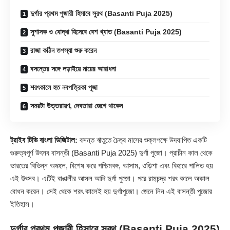
দুর্গার প্রথম পুজারী হিসাবে সুরথ (Basanti Puja 2025)
সুশাসক ও যোদ্ধা হিসেবে বেশ খ্যাত (Basanti Puja 2025)
রাজা কঠিন তপস্যা শুরু করেন
বসন্তের সঙ্গে লড়াইয়ে মায়ের আরাধনা
শরৎকালে হত নবপত্রিকা পূজা
সময়টা উত্তরায়ণ, দেবতারা জেগে থাকেন
ট্রাইব টিভি বাংলা ডিজিটাল:
বসন্ত ঋতুতে চৈত্র মাসের শুক্লপক্ষে উদযাপিত একটি
গুরুত্বপূর্ণ উৎসব বাসন্তী (Basanti Puja 2025) দুর্গা পুজো। প্রাচীন কাল থেকে
ভারতের বিভিন্ন অঞ্চলে, বিশেষ করে পশ্চিমবঙ্গ, আসাম, ওড়িশা এবং বিহারে পালিত হয়
এই উৎসব। এটিই বাঙালীর আসল আদি দুর্গা পুজো। পরে রামচন্দ্র শরৎ কালে অকাল
বোধন করেন। সেই থেকে শরৎ কালেই হয় দুর্গাপুজো। জেনে নিন এই বাসন্তী পুজোর
ইতিহাস।
দুর্গার প্রথম পুজারী হিসাবে সুরথ (Basanti Puja 2025)