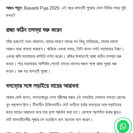
আরও পড়ুন:
Basanti Puja 2025: এই বছর বাসন্তী পুজোর কোন তিথির সময় সূচি
কখন?
রাজা কঠিন তপস্যা শুরু করেন
তাঁরা দুজনেই তখন ভাবলেন, যাদের কারণে তাদের সব কিছু হারিয়েছে, তাদের ভালো
আজও তারা কামনা করছেন। ঋষিকে একথা বলায়, তিনি বলেন সবই মহামায়ার ইচ্ছা।
এরপর ঋষি মহামায়ার কাহিনি বর্ণনা করেন। ঋষির উপদেশেই রাজা কঠিন তপস্যা শুরু
করেন। পরে মহামায়ার আশীর্বাদ পেতেই বসন্ত কালের শুক্ল পক্ষে রাজা পুজো শুরু
করেন। শুরু হয় বাসন্তী পুজো।
বসন্তের সঙ্গে লড়াইয়ে মায়ের আরাধনা
আবার কেউ বলেন, বসন্তঋতুর শেষে গ্রীষ্মের শুরুর এই সময়টায় সেকালে বসন্ত রোগের
খুব প্রকোপ ছিল। টিকাহীন চিকিৎসাহীন সেই অতীতে দুর্বার বসন্তের সঙ্গে লড়াইয়ের
জন্য মায়ের আরাধনা করে তার কৃপা প্রার্থনা করা হত। রোগকে প্রশমিত করার জন্য়ও
তাই বাসন্তীদেবীর পূজার চল হয়েছিল বলে অনেকে মনে করেন।