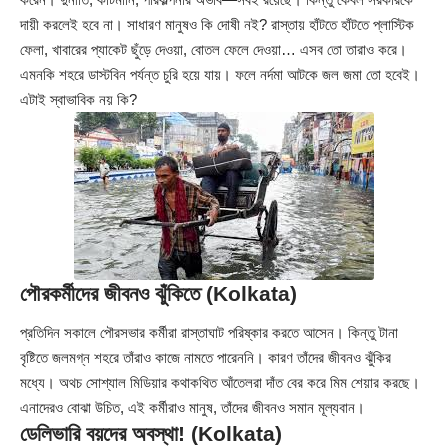
দায়ী করলেই হবে না। সাধারণ মানুষও কি দোষী নই? রাস্তায় হাঁটতে হাঁটতে প্লাস্টিক
ফেলা, খাবারের প্যাকেট ছুঁড়ে দেওয়া, বোতল ফেলে দেওয়া… এসব তো তারাও করে।
এমনকি শহরে ডাস্টবিন পর্যন্ত চুরি হয়ে যায়। ফলে নর্দমা আটকে জল জমা তো হবেই।
এটাই স্বাভাবিক নয় কি?
পৌরকর্মীদের জীবনও ঝুঁকিতে (Kolkata)
প্রতিদিন সকালে পৌরসভার কর্মীরা রাস্তাঘাট পরিষ্কার করতে আসেন। কিন্তু টানা
বৃষ্টিতে জলমগ্ন শহরে তাঁরাও কাজে নামতে পারেননি। কারণ তাঁদের জীবনও ঝুঁকির
মধ্যে। অথচ সোশ্যাল মিডিয়ার কথাকথিত আঁতেলরা দাঁত বের করে মিম শেয়ার করছে।
এনাদেরও বোঝা উচিত, এই কর্মীরাও মানুষ, তাঁদের জীবনও সমান মূল্যবান।
ডেলিভারি বয়দের অবস্থা! (Kolkata)