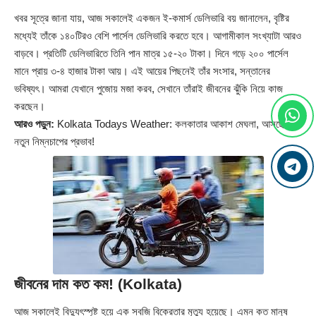
খবর সূত্রে জানা যায়, আজ সকালেই একজন ই-কমার্স ডেলিভারি বয় জানালেন, বৃষ্টির
মধ্যেই তাঁকে ১৪০টিরও বেশি পার্সেল ডেলিভারি করতে হবে। আগামীকাল সংখ্যাটা আরও
বাড়বে। প্রতিটি ডেলিভারিতে তিনি পান মাত্র ১৫-২০ টাকা। দিনে গড়ে ২০০ পার্সেল
মানে প্রায় ৩-৪ হাজার টাকা আয়। এই আয়ের পিছনেই তাঁর সংসার, সন্তানের
ভবিষ্যৎ। আমরা যেখানে পুজোয় মজা করব, সেখানে তাঁরাই জীবনের ঝুঁকি নিয়ে কাজ
করছেন।
আরও পড়ুন:
Kolkata Todays Weather: কলকাতার আকাশ মেঘলা, আসছে কি
নতুন নিম্নচাপের প্রভাব!
জীবনের দাম কত কম! (Kolkata)
আজ সকালেই বিদ্যুৎস্পৃষ্ট হয়ে এক সবজি বিক্রেতার মৃত্যু হয়েছে। এমন কত মানুষ