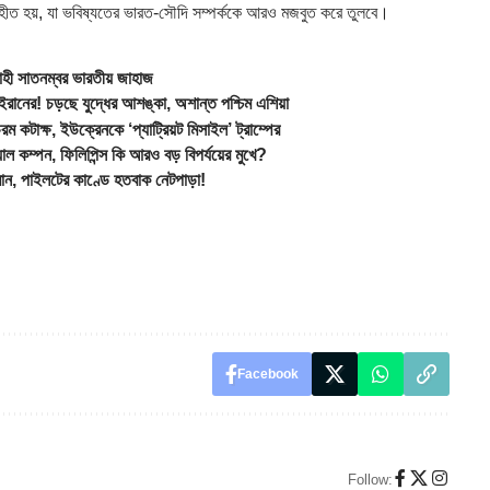
গৃহীত হয়, যা ভবিষ্যতের ভারত-সৌদি সম্পর্ককে আরও মজবুত করে তুলবে।
 সাতনম্বর ভারতীয় জাহাজ
ইরানের! চড়ছে যুদ্ধের আশঙ্কা, অশান্ত পশ্চিম এশিয়া
টাক্ষ, ইউক্রেনকে ‘প্যাট্রিয়ট মিসাইল’ ট্রাম্পের
্পন, ফিলিপিন্স কি আরও বড় বিপর্যয়ের মুখে?
, পাইলটের কাণ্ডে হতবাক নেটপাড়া!
Facebook
Follow: