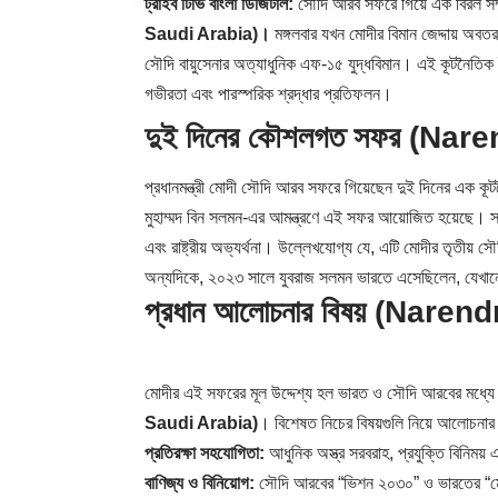
ট্রাইব টিভি বাংলা ডিজিটাল:
সৌদি আরব সফরে গিয়ে এক বিরল সম্মান
Saudi Arabia)।
মঙ্গলবার যখন মোদীর বিমান জেদ্দায় অব
সৌদি বায়ুসেনার অত্যাধুনিক এফ-১৫ যুদ্ধবিমান। এই কূটনৈতিক রী
গভীরতা এবং পারস্পরিক শ্রদ্ধার প্রতিফলন।
দুই দিনের কৌশলগত সফর (Na
প্রধানমন্ত্রী মোদী সৌদি আরব সফরে গিয়েছেন দুই দিনের এক কূট
মুহাম্মদ বিন সলমন-এর আমন্ত্রণে এই সফর আয়োজিত হয়েছে।
এবং রাষ্ট্রীয় অভ্যর্থনা। উল্লেখযোগ্য যে, এটি মোদীর তৃ
অন্যদিকে, ২০২৩ সালে যুবরাজ সলমন ভারতে এসেছিলেন, যেখানে দুই
প্রধান আলোচনার বিষয়
(Narendr
মোদীর এই সফরের মূল উদ্দেশ্য হল ভারত ও সৌদি আরবের মধ্যে
Saudi Arabia)
। বিশেষত নিচের বিষয়গুলি নিয়ে আলোচনার 
প্রতিরক্ষা সহযোগিতা:
আধুনিক অস্ত্র সরবরাহ, প্রযুক্তি বিনিময
বাণিজ্য ও বিনিয়োগ:
সৌদি আরবের “ভিশন ২০৩০” ও ভারতের “মেক