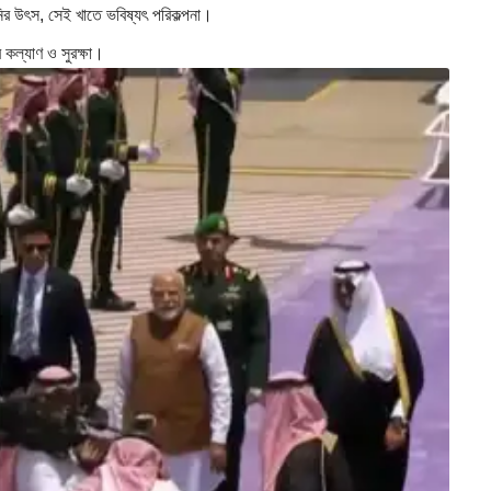
র উৎস, সেই খাতে ভবিষ্যৎ পরিকল্পনা।
 কল্যাণ ও সুরক্ষা।