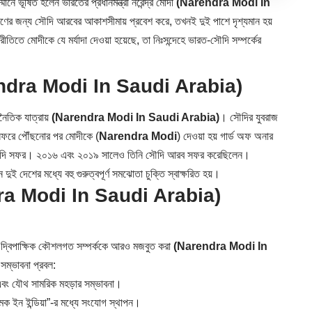
ে ভূষিত হলেন ভারতের প্রধানমন্ত্রী নরেন্দ্র মোদী
(Narendra Modi In
তরণের জন্য সৌদি আরবের আকাশসীমায় প্রবেশ করে, তখনই দুই পাশে দৃশ্যমান হয়
তিতে মোদীকে যে মর্যাদা দেওয়া হয়েছে, তা নিঃসন্দেহে ভারত-সৌদি সম্পর্কের
rendra Modi In Saudi Arabia)
নৈতিক যাত্রায়
(Narendra Modi In Saudi Arabia)
। সৌদির যুবরাজ
 সফরে পৌঁছনোর পর মোদীকে
(
Narendra Modi
)
দেওয়া হয় গার্ড অফ অনার
তীয় সৌদি সফর। ২০১৬ এবং ২০১৯ সালেও তিনি সৌদি আরব সফর করেছিলেন।
 দেশের মধ্যে বহু গুরুত্বপূর্ণ সমঝোতা চুক্তি স্বাক্ষরিত হয়।
a Modi In Saudi Arabia)
 দ্বিপাক্ষিক কৌশলগত সম্পর্ককে আরও মজবুত করা
(Narendra Modi In
সম্ভাবনা প্রবল:
় এবং যৌথ সামরিক মহড়ার সম্ভাবনা।
 ইন ইন্ডিয়া”-র মধ্যে সংযোগ স্থাপন।