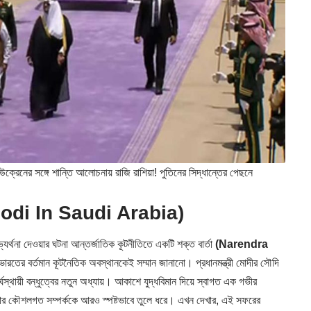
নের সঙ্গে শান্তি আলোচনায় রাজি রাশিয়া! পুতিনের সিদ্ধান্তের পেছনে
odi In Saudi Arabia)
্যর্থনা দেওয়ার ঘটনা আন্তর্জাতিক কূটনীতিতে একটি শক্ত বার্তা
(Narendra
ারতের বর্তমান কূটনৈতিক অবস্থানকেই সম্মান জানানো। প্রধানমন্ত্রী মোদীর সৌদি
ঘস্থায়ী বন্ধুত্বের নতুন অধ্যায়। আকাশে যুদ্ধবিমান দিয়ে স্বাগত এক গভীর
্গে তার কৌশলগত সম্পর্ককে আরও স্পষ্টভাবে তুলে ধরে। এখন দেখার, এই সফরের