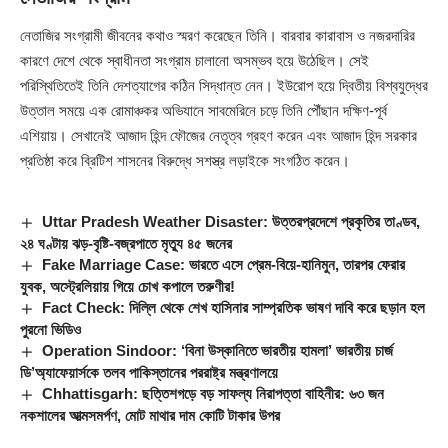
নেতাজির সংগ্রামী জীবনের কথাও স্মরণ করেছেন তিনি। বারবার কারাবাস ও নজরদারির
কারণে দেশে থেকে স্বাধীনতা সংগ্রাম চালানো অসম্ভব হয়ে উঠেছিল। সেই
পরিস্থিতিতেই তিনি দেশত্যাগের কঠিন সিদ্ধান্ত নেন। ইউরোপ হয়ে দ্বিতীয় বিশ্বযুদ্ধের
উত্তাল সময়ে এক রোমাঞ্চকর অভিযানে সাবমেরিনে চড়ে তিনি পৌঁছান দক্ষিণ-পূর্ব
এশিয়ায়। সেখানেই আজাদ হিন্দ ফৌজের নেতৃত্ব গ্রহণ করেন এবং আজাদ হিন্দ সরকার
প্রতিষ্ঠা করে ব্রিটিশ শাসনের বিরুদ্ধে সশস্ত্র লড়াইকে সংগঠিত করেন।
Uttar Pradesh Weather Disaster: উত্তরপ্রদেশে প্রকৃতির তাণ্ডব,
২৪ ঘণ্টায় ঝড়-বৃষ্টি-বজ্রপাতে মৃত্যু ৪৫ জনের
Fake Marriage Case: ভারতে এসে প্রেম-বিয়ে-হানিমুন, তারপর ফেরার
যুবক, অস্ট্রেলিয়ায় গিয়ে চোখ কপালে তরুণীর!
Fact Check: দিল্লি থেকে শেখ হাসিনার সাম্প্রতিক ভাষণ দাবি করে ছড়ান হল
পুরনো ভিডিও
Operation Sindoor: ‘বিনা উস্কানিতে ভারতীয় হামলা’ ভারতীয় চার্জ
ডি’অ্যাফেয়ার্সকে তলব পাকিস্তানের পররাষ্ট্র মন্ত্রণালয়ে
Chhattisgarh: ছত্তিশগড়ে বড় সাফল্য নিরাপত্তা বাহিনীর: ৬৩ জন
নকশালের আত্মসমর্পণ, মোট মাথার দাম কোটি টাকার উপর