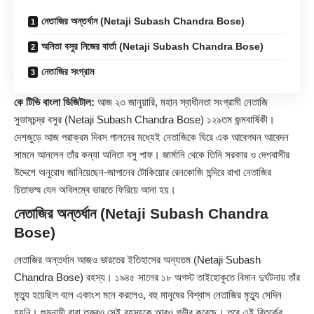
নেতাজির অন্তর্ধান (Netaji Subash Chandra Bose)
অনিতা বসুর নিজের বার্তা (Netaji Subash Chandra Bose)
নেতাজির সংগ্রাম
কে টিভি বাংলা ডিজিটাল:
আজ ২৩ জানুয়ারি, মহান স্বাধীনতা সংগ্রামী নেতাজি
সুভাষচন্দ্র বসুর (
Netaji Subash Chandra Bose
) ১২৯তম জন্মবার্ষিকী।
দেশজুড়ে আজ পরাক্রম দিবস পালনের মধ্যেই নেতাজিকে ঘিরে এক আবেগঘন আবেদন
সামনে আনলেন তাঁর কন্যা অনিতা বসু পাফ। জার্মানি থেকে তিনি সরকার ও দেশবাসীর
উদ্দেশে অনুরোধ জানিয়েছেন-জাপানের টোকিয়োর রেনকোজি মন্দিরে রাখা নেতাজির
চিতাভস্ম যেন অবিলম্বে ভারতে ফিরিয়ে আনা হয়।
নেতাজির অন্তর্ধান (Netaji Subash Chandra
Bose)
নেতাজির অন্তর্ধান আজও ভারতের ইতিহাসের অন্যতম (Netaji Subash
Chandra Bose) রহস্য। ১৯৪৫ সালের ১৮ অগস্ট তাইহোকুতে বিমান দুর্ঘটনায় তাঁর
মৃত্যু হয়েছিল বলে একাংশ মনে করলেও, বহু মানুষের বিশ্বাস নেতাজির মৃত্যু সেদিন
হয়নি। গুমনামী বাবা তত্ত্বও সেই রহস্যকে আরও গভীর করেছে। তবে এই বিতর্কের