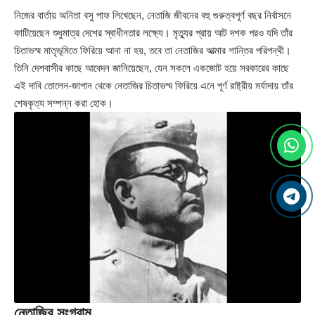
নিজের বার্তায় অনিতা বসু পাফ লিখেছেন, নেতাজি জীবনের বহু গুরুত্বপূর্ণ বছর নির্বাসনে
কাটিয়েছেন শুধুমাত্র দেশের স্বাধীনতার লক্ষ্যে। মৃত্যুর প্রায় আট দশক পরও যদি তাঁর
চিতাভস্ম মাতৃভূমিতে ফিরিয়ে আনা না হয়, তবে তা নেতাজির আত্মার শান্তির পরিপন্থী।
তিনি দেশবাসীর কাছে আবেদন জানিয়েছেন, যেন সকলে একজোট হয়ে সরকারের কাছে
এই দাবি তোলেন-জাপান থেকে নেতাজির চিতাভস্ম ফিরিয়ে এনে পূর্ণ রাষ্ট্রীয় মর্যাদায় তাঁর
শেষকৃত্য সম্পন্ন করা হোক।
নেতাজির সংগ্রাম