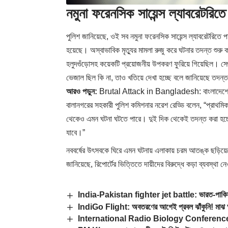
নমুনা ফরেনসিক সায়েন্স ল্যাবরেটরিত
পুলিশ জানিয়েছে, ওই সব নমুনা ফরেনসিক সায়েন্স ল্যাবরেটরিতে
হয়েছে। অস্বাভাবিক মৃত্যুর মামলা রুজু করে ঘটনার তদন্ত শুরু কর
হলুদগুঁড়োসহ কয়েকটি প্রয়োজনীয় উপকরণ ফুরিয়ে গিয়েছিল। 
ভেজাল ছিল কি না, তাও খতিয়ে দেখা হচ্ছে বলে জানিয়েছে তদন্
আরও পড়ুন:
Brutal Attack in Bangladesh: বাংলাদেশে আরও এ
বালানগরের সহকারী পুলিশ কমিশনার নরেশ রেড্ডি বলেন, “প্রাথমিক
থেকেও এমন ঘটনা ঘটতে পারে। দুই দিক থেকেই তদন্ত করা হচ্ছে
যাবে।”
নববর্ষের উৎসবকে ঘিরে এমন ঘটনায় এলাকায় চরম আতঙ্ক ছড়িয়েছে। 
জানিয়েছে, রিপোর্টের ভিত্তিতে দায়ীদের বিরুদ্ধে কড়া ব্যবস্থা ন
India-Pakistan fighter jet battle: ভারত-পাকিস্তান 
IndiGo Flight: অবতরণের আগেই প্রবল ঝাঁকুনি! মাঝ আ
International Radio Biology Conference: দিল্ল