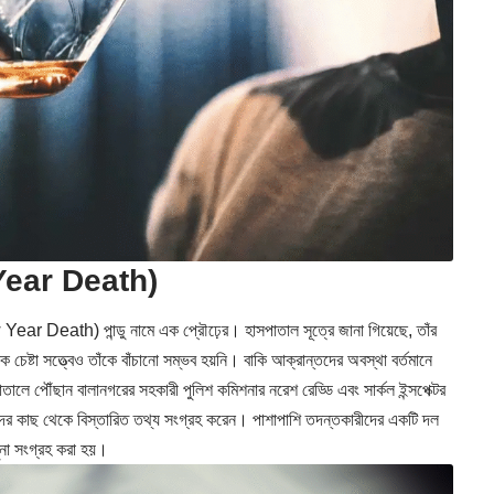
ew Year Death)
 Year Death) পান্ডু নামে এক প্রৌঢ়ের। হাসপাতাল সূত্রে জানা গিয়েছে, তাঁর
 চেষ্টা সত্ত্বেও তাঁকে বাঁচানো সম্ভব হয়নি। বাকি আক্রান্তদের অবস্থা বর্তমানে
লে পৌঁছান বালানগরের সহকারী পুলিশ কমিশনার নরেশ রেড্ডি এবং সার্কল ইন্সপেক্টর
ের কাছ থেকে বিস্তারিত তথ্য সংগ্রহ করেন। পাশাপাশি তদন্তকারীদের একটি দল
ুনা সংগ্রহ করা হয়।