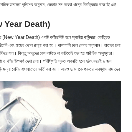
রাথমিক তদন্তে পুলিশের অনুমান, ভেজাল মদ অথবা খাদ্যে বিষক্রিয়ার কারণেই এই
New Year Death)
ুটার (New Year Death) একটি কমিউনিটি হলে স্থানীয় বাসিন্দারা একত্রিত
ানি এবং মাছের ঝোল রান্না করা হয়। পাশাপাশি চলে দেদার মদ্যপান। রাতভর চলা
 ফিরে যান। কিন্তু আনন্দের রেশ কাটতে না কাটতেই শুরু হয় শারীরিক অসুস্থতা।
্ত্রণা ও বমির উপসর্গ দেখা দেয়। পরিস্থিতি দ্রুত অবনতি হলে হঠাৎ করেই ৯ জন
ি মল্লা রেড্ডি হাসপাতালে ভর্তি করা হয়। আরও দু’জনকে গুরুতর অবস্থায় রাম দেব