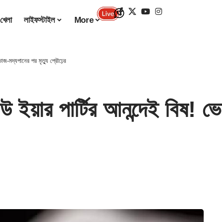
খেলা
লাইফস্টাইল
More
-মদ্যপানের পর মৃত্যু প্রৌঢ়ের
র পার্টির আনন্দেই বিষ! ভোজ-