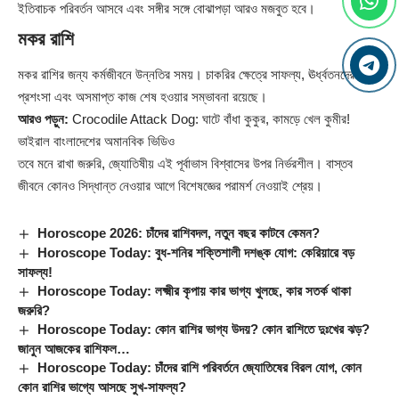
ইতিবাচক পরিবর্তন আসবে এবং সঙ্গীর সঙ্গে বোঝাপড়া আরও মজবুত হবে।
মকর রাশি
মকর রাশির জন্য কর্মজীবনে উন্নতির সময়। চাকরির ক্ষেত্রে সাফল্য, ঊর্ধ্বতনদের
প্রশংসা এবং অসমাপ্ত কাজ শেষ হওয়ার সম্ভাবনা রয়েছে।
আরও পড়ুন:
Crocodile Attack Dog: ঘাটে বাঁধা কুকুর, কামড়ে খেল কুমীর!
ভাইরাল বাংলাদেশের অমানবিক ভিডিও
তবে মনে রাখা জরুরি, জ্যোতিষীয় এই পূর্বাভাস বিশ্বাসের উপর নির্ভরশীল। বাস্তব
জীবনে কোনও সিদ্ধান্ত নেওয়ার আগে বিশেষজ্ঞের পরামর্শ নেওয়াই শ্রেয়।
Horoscope 2026: চাঁদের রাশিবদল, নতুন বছর কাটবে কেমন?
Horoscope Today: বুধ-শনির শক্তিশালী দশঙ্ক যোগ: কেরিয়ারে বড়
সাফল্য!
Horoscope Today: লক্ষ্মীর কৃপায় কার ভাগ্য খুলছে, কার সতর্ক থাকা
জরুরি?
Horoscope Today: কোন রাশির ভাগ্য উদয়? কোন রাশিতে দুঃখের ঝড়?
জানুন আজকের রাশিফল…
Horoscope Today: চাঁদের রাশি পরিবর্তনে জ্যোতিষের বিরল যোগ, কোন
কোন রাশির ভাগ্যে আসছে সুখ-সাফল্য?