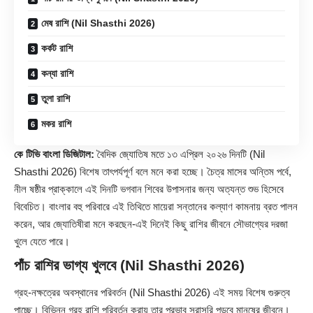
মেষ রাশি (Nil Shasthi 2026)
কর্কট রাশি
কন্যা রাশি
তুলা রাশি
মকর রাশি
কে টিভি বাংলা ডিজিটাল:
বৈদিক জ্যোতিষ মতে ১৩ এপ্রিল ২০২৬ দিনটি (
Nil
Shasthi 2026
) বিশেষ তাৎপর্যপূর্ণ বলে মনে করা হচ্ছে। চৈত্র মাসের অন্তিম পর্বে,
নীল ষষ্ঠীর প্রাক্কালে এই দিনটি ভগবান শিবের উপাসনার জন্য অত্যন্ত শুভ হিসেবে
বিবেচিত। বাংলার বহু পরিবারে এই তিথিতে মায়েরা সন্তানের কল্যাণ কামনায় ব্রত পালন
করেন, আর জ্যোতিষীরা মনে করছেন-এই দিনেই কিছু রাশির জীবনে সৌভাগ্যের দরজা
খুলে যেতে পারে।
পাঁচ রাশির ভাগ্য খুলবে (Nil Shasthi 2026)
গ্রহ-নক্ষত্রের অবস্থানের পরিবর্তন (Nil Shasthi 2026) এই সময় বিশেষ গুরুত্ব
পাচ্ছে। বিভিন্ন গ্রহ রাশি পরিবর্তন করায় তার প্রভাব সরাসরি পড়বে মানুষের জীবনে।