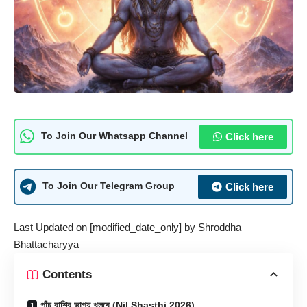
Click here
To Join Our Whatsapp Channel
Click here
To Join Our Telegram Group
Last Updated on [modified_date_only] by
Shroddha
Bhattacharyya
Contents
পাঁচ রাশির ভাগ্য খুলবে (Nil Shasthi 2026)