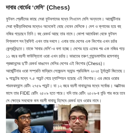
দাবার বোর্ডের ‘মেসি’ (Chess)
ফুটবল প্রেমীদের কাছে সেরা ফুটবলাদের মধ্যে লিওনেল মেসি অন্যতম। আর্জেন্টিনার
সেরা ক্রীড়াবিদদের মধ্যেও অনেকেই বেছে নেবেন মেসিকে। দেশ ও ক্লাবের হয়ে বহু
নজির গড়েছেন তিনি। বহু রেকর্ড আছে তার নামে। কোপা আমেরিকা থেকে ফুটবল
বিশ্বকাপ সব ট্রফিই এখন তার দখলে। এবার তার দেশের এক কিশোর এখন চর্চার
কেন্দ্রবিন্দুতে। তাকে ‘দাবার মেসি’-ও বলা হচ্ছে। দেশের হয়ে একের পর এক নজির গড়ে
১১ বছর বয়সী ফাউস্তিনো ওরো এখন চর্চায়। ভারতের তরুণ গ্র্যান্ডমাস্টার রমেশবাবু
প্রজ্ঞানন্দের দু’টি রেকর্ড ভাঙলেন মেসির দেশের এই কিশোর (Chess)।
আর্জেন্টিনার ওরো সম্প্রতি মাদ্রিদে লেজেন্ডস অ্যান্ড প্রডিজিস ২০২৫ টুর্নামেন্ট জিতেছে।
৯ পয়েন্টের মধ্যে ৭.৫ পয়েন্ট পেয়ে চ্যাম্পিয়ন হয়েছে এই কিশোর। এর জেরে ওরোর
পারফরম্যান্স রেটিং ২৭৫৯ পয়েন্ট। যা ১২ বছর বয়সী দাবাড়ুদের মধ্যে সর্বোচ্চ। অক্টোবর
মাসে তার FIDE রেটিং ২৫০৯ হতে পারে। যদি তার রেটিং ২৫০৯-র গন্ডি পার করে তবে
সে ক্ষেত্রে সবথেকে কম বয়সী দাবাড়ু হিসেবে রেকর্ড হবে ওরোর নামে।