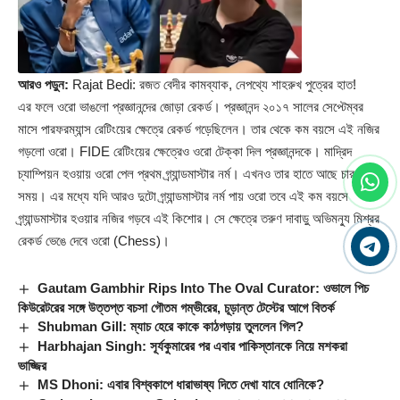
আরও পড়ুন:
Rajat Bedi: রজত বেদীর কামব্যাক, নেপথ্যে শাহরুখ পুত্রের হাত!
এর ফলে ওরো ভাঙলো প্রজ্ঞানন্দের জোড়া রেকর্ড। প্রজ্ঞানন্দ ২০১৭ সালের সেপ্টেম্বর
মাসে পারফরম্যান্স রেটিংয়ের ক্ষেত্রে রেকর্ড গড়েছিলেন। তার থেকে কম বয়সে এই নজির
গড়লো ওরো। FIDE রেটিংয়ের ক্ষেত্রেও ওরো টেক্কা দিল প্রজ্ঞানন্দকে। মাদ্রিদ
চ্যাম্পিয়ন হওয়ায় ওরো পেল প্রথম গ্র্যান্ডমাস্টার নর্ম। এখনও তার হাতে আছে চার মাস
সময়। এর মধ্যে যদি আরও দুটো গ্র্যান্ডমাস্টার নর্ম পায় ওরো তবে এই কম বয়সে
গ্র্যান্ডমাস্টার হওয়ার নজির গড়বে এই কিশোর। সে ক্ষেত্রে তরুণ দাবাড়ু অভিমন্যু মিশ্রর
রেকর্ড ভেঙে দেবে ওরো (
Chess
)।
Gautam Gambhir Rips Into The Oval Curator: ওভালে পিচ
কিউরেটরের সঙ্গে উত্তপ্ত বচসা গৌতম গম্ভীরের, চূড়ান্ত টেস্টের আগে বিতর্ক
Shubman Gill: ম্যাচ হেরে কাকে কাঠগড়ায় তুললেন গিল?
Harbhajan Singh: সূর্যকুমারের পর এবার পাকিস্তানকে নিয়ে মশকরা
ভাজ্জির
MS Dhoni: এবার বিশ্বকাপে ধারাভাষ্য দিতে দেখা যাবে ধোনিকে?