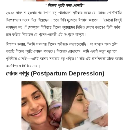
“নিজের প্রতি সদয় থেকেছি”
২০২০ সালে মা হওয়ার পর বিপাশা বসু খোলামেলা স্বীকার করেন যে, তিনিও পোস্টপার্টাম
ডিপ্রেশনের মধ্যে দিয়ে গিয়েছেন। তবে তিনি দৃঢ়ভাবে বিশ্বাস করতেন—“কোনো কিছুই
অসম্ভব নয়।” সোশ্যাল মিডিয়ায় নিজের ব্যায়ামের ভিডিও শেয়ার করলেও তিনি সর্বদা
মনে করিয়ে দিয়েছেন যে প্রসব-পরবর্তী এই সংগ্রাম বাস্তব।
বিপাশার কথায়, “আমি সবসময় নিজের শরীরকে ভালোবেসেছি। মা হওয়ার পরও চেষ্টা
করেছি নিজের প্রতি কোমল থাকতে। নিজেকে বোঝাতাম, আমি একটি নতুন প্রাণকে
পৃথিবীতে এনেছি—এটাই আমার সবচেয়ে বড় শক্তি।” তাঁর এই মানসিকতা তাঁকে আবার
আত্মবিশ্বাস ফিরিয়ে দেয়।
সোনম কাপুর (Postpartum Depression)