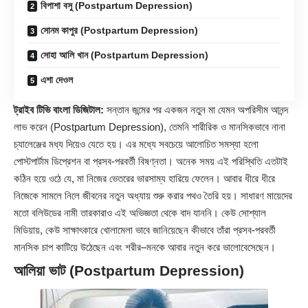
বিপাশা বসু (Postpartum Depression)
সোনম কাপুর (Postpartum Depression)
সোহা আলি খান (Postpartum Depression)
এশা দেওল
ট্রাইব টিভি বাংলা ডিজিটাল:
সন্তান জন্মের পর একজন নতুন মা যেমন অপরিসীম আনন্দ
লাভ করেন (
Postpartum Depression
), তেমনি শারীরিক ও মানসিকভাবে নানা
চ্যালেঞ্জের মধ্য দিয়েও যেতে হয়। এর মধ্যে সবচেয়ে আলোচিত সমস্যা হলো
পোস্টপার্টাম ডিপ্রেশন বা প্রসব-পরবর্তী বিষণ্নতা। অনেক সময় এই পরিস্থিতি এতটাই
কঠিন হয়ে ওঠে যে, মা নিজের ভেতরের ভারসাম্য হারিয়ে ফেলেন। আবার ধীরে ধীরে
নিজেকে সামলে নিলে জীবনের নতুন অধ্যায় শুরু করার পথও তৈরি হয়। সাধারণ মায়েদের
মতো বলিউডের নামী তারকারাও এই অভিজ্ঞতা থেকে বাদ যাননি। কেউ সোশ্যাল
মিডিয়ায়, কেউ সাক্ষাৎকারে খোলামেলা ভাবে জানিয়েছেন কীভাবে তাঁরা প্রসব-পরবর্তী
মানসিক চাপ কাটিয়ে উঠেছেন এবং শরীর–মনকে আবার নতুন করে ভালোবেসেছেন।
আলিয়া ভাট (Postpartum Depression)