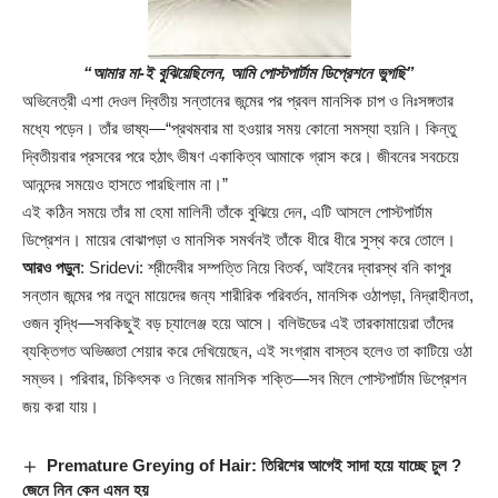
“আমার মা-ই বুঝিয়েছিলেন, আমি পোস্টপার্টাম ডিপ্রেশনে ভুগছি”
অভিনেত্রী এশা দেওল দ্বিতীয় সন্তানের জন্মের পর প্রবল মানসিক চাপ ও নিঃসঙ্গতার
মধ্যে পড়েন। তাঁর ভাষ্য—“প্রথমবার মা হওয়ার সময় কোনো সমস্যা হয়নি। কিন্তু
দ্বিতীয়বার প্রসবের পরে হঠাৎ ভীষণ একাকিত্ব আমাকে গ্রাস করে। জীবনের সবচেয়ে
আনন্দের সময়েও হাসতে পারছিলাম না।”
এই কঠিন সময়ে তাঁর মা হেমা মালিনী তাঁকে বুঝিয়ে দেন, এটি আসলে পোস্টপার্টাম
ডিপ্রেশন। মায়ের বোঝাপড়া ও মানসিক সমর্থনই তাঁকে ধীরে ধীরে সুস্থ করে তোলে।
আরও পড়ুন
:
Sridevi: শ্রীদেবীর সম্পত্তি নিয়ে বিতর্ক, আইনের দ্বারস্থ বনি কাপুর
সন্তান জন্মের পর নতুন মায়েদের জন্য শারীরিক পরিবর্তন, মানসিক ওঠাপড়া, নিদ্রাহীনতা,
ওজন বৃদ্ধি—সবকিছুই বড় চ্যালেঞ্জ হয়ে আসে। বলিউডের এই তারকামায়েরা তাঁদের
ব্যক্তিগত অভিজ্ঞতা শেয়ার করে দেখিয়েছেন, এই সংগ্রাম বাস্তব হলেও তা কাটিয়ে ওঠা
সম্ভব। পরিবার, চিকিৎসক ও নিজের মানসিক শক্তি—সব মিলে পোস্টপার্টাম ডিপ্রেশন
জয় করা যায়।
Premature Greying of Hair: তিরিশের আগেই সাদা হয়ে যাচ্ছে চুল ?
জেনে নিন কেন এমন হয়