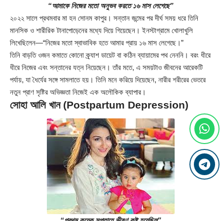
“আমাকে নিজের মতো অনুভব করতে ১৬ মাস লেগেছে”
২০২২ সালে প্রথমবার মা হন সোনম কাপুর। সন্তান জন্মের পর দীর্ঘ সময় ধরে তিনি
মানসিক ও শারীরিক টানাপোড়েনের মধ্যে দিয়ে গিয়েছেন। ইনস্টাগ্রামে খোলাখুলি
লিখেছিলেন—“নিজের মতো স্বাভাবিক হতে আমার প্রায় ১৬ মাস লেগেছে।”
তিনি বাড়তি ওজন কমাতে কোনো ক্র্যাশ ডায়েট বা কঠিন ব্যায়ামের পথ নেননি। বরং ধীরে
ধীরে নিজের এবং সন্তানের যত্ন নিয়েছেন। তাঁর মতে, এ সময়টাও জীবনের আরেকটি
পর্যায়, যা ধৈর্যের সঙ্গে সামলাতে হয়। তিনি মনে করিয়ে দিয়েছেন, নারীর শরীরের ভেতরে
নতুন প্রাণ সৃষ্টির অভিজ্ঞতা নিজেই এক অলৌকিক ব্যাপার।
সোহা আলি খান (Postpartum Depression)
“প্রথম কয়েক সপ্তাহে ভীষণ কষ্ট হয়েছিল”