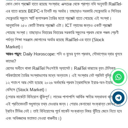
কোন কোন প্রজেক্ট হাতে রয়েছে সংস্থার: এক্সচেঞ্জ থেকে প্রাপ্ত নথি অনুযায়ী RailTel-
এর হাতে রয়েছে BEPC-র তিনটি বড় অর্ডার। তাছাড়াও সরকারি সেকেন্ডারি ও সিনিয়র
সেকেন্ডারি স্কুলে স্মার্ট ক্লাসরুম তৈরির মতো প্রজেক্ট হাতে পেয়েছে এই সংস্থা।
আনুমানিক ২৫০ কোটি টাকার প্রজেক্ট এটা। ICT ল্যাবের জন্যও একটি প্রজেক্ট
পেয়েছে সংস্থা। তাছাড়াও বিহারের বিহারের সরকারি স্কুলের প্রথম থেকে পঞ্চম শ্রেণী
পর্যন্ত শিক্ষা সরঞ্জাম জোগানের অর্ডার রয়েছে RailTel-এর হাতে (Stock
Market)।
আরও পড়ুন:
Daily Horoscope: শনি ও বুধের যুগল প্রভাব, সৌভাগ্যের দ্বার খুলবে
কাদের?
রেলের অধীনে থাকা RailTel পিএসইউ অ্যাসেট। RailTel ভারতের বৃহৎ টেলিকম
পরিকাঠামো তৈরির সংস্থাগুলোর মধ্যে অন্যতম। এই সংস্থার নেট প্রফিট বৃদ্ধি পেয়েছে
১২ শতাংশ আর সেটা হয়েছে ২০২৬ অর্থবর্ষের প্রথম ত্রৈমাসিকে ইয়ার-অন-ইয়ার
বেসিসে (
Stock Market
)।
(শেয়ার মার্কেটে বিনিয়োগ ঝুঁকিপূর্ণ। লাভের পাশাপাশি আর্থিক ক্ষতির সম্ভাবনা থাকে।
এই প্রতিবেদনটি শুধুমাত্র তথ্য দেওয়ার জন্য। শেয়ার কেনাবেচা সংক্রান্ত কোনও মত
ট্রাইব টিভির নেই। তাই বিনিয়োগের পূর্বে মার্কেট সংক্রান্ত বিষয় খুঁটিয়ে জেনে নিতে হবে
এবং অভিজ্ঞদের মতামত নেওয়া বাঞ্চনীয়।)