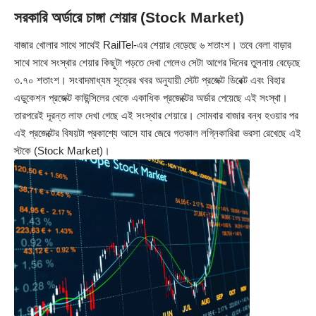
সরকারি অর্ডারে চাঙ্গা শেয়ার (Stock Market)
বাজার খোলার সাথে সাথেই RailTel-এর শেয়ার বেড়েছে ৬ শতাংশ। তবে বেলা বাড়ার
সাথে সাথে সংস্থার শেয়ার কিছুটা পড়তে দেখা গেলেও সেটা আগের দিনের তুলনায় বেড়েছে
৩.৭০ শতাংশ। সংবাদমাধ্যম সূত্রের খবর অনুযায়ী স্টেট প্রজেক্ট ডিরেক্ট এবং বিহার
এডুকেশন প্রজেক্ট কাউন্সিলের থেকে একাধিক প্রজেক্টের অর্ডার পেয়েছে এই সংস্থা।
তারপরেই দূরন্ত লাফ দেখা গেছে এই সংস্থার শেয়ারে। সোমবার বাজার বন্ধ হওয়ার পর
এই প্রজেক্টের বিষয়টা প্রকাশ্যে আসে যার জেরে গতকাল লগ্নিকারিরা ভরসা রেখেছে এই
স্টকে (Stock Market)।