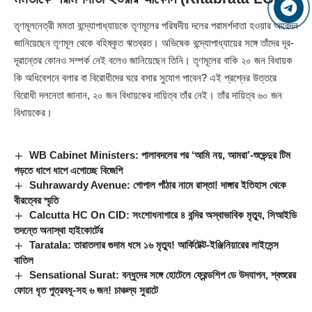
তৃণমূলনেত্রী মমতা বন্দ্যোপাধ্যায়কে তৃণমূলের পরিষদীয় দলের পরামর্শদাতা হওয়ার আবেদন
জানিয়েছেন তৃণমূল থেকে বহিষ্কৃত ঋতব্রত। অভিষেক বন্দ্যোপাধ্যায়ের সঙ্গে তাঁদের দূর-
দূরান্তের কোনও সম্পর্ক নেই বলেও জানিয়েছেন তিনি। তৃণমূলের বাকি ২০ জন বিধায়ক
কি অধিবেশনে বলার বা বিরোধীদের ঘরে বসার সুযোগ পাবেন? এই প্রশ্নের উত্তরে
বিরোধী দলনেতা জানান, ২০ জন বিধায়কের দায়িত্ব তাঁর নেই। তাঁর দায়িত্ব ৬০ জন
বিধায়কের।
WB Cabinet Ministers: পালাবদলের পর ‘আমি নয়, আমরা’-শুভেন্দুর টিম
গড়তে ধাপে ধাপে এগোচ্ছে বিজেপি
Suhrawardy Avenue: গোপাল পাঁঠার নামে রাস্তা! দাঙ্গার ইতিহাস থেকে
বীরত্বের স্মৃতি
Calcutta HC On CID: সংশোধনাগারে ৪ বন্দির অস্বাভাবিক মৃত্যু, সিআইডি
তদন্তে অনাস্থা হাইকোর্টের
Taratala: তারাতলার গুদাম ধসে ১৬ মৃত্যু! আর্কিটেক্ট-ইঞ্জিনিয়ারের লাইসেন্স
বাতিল
Sensational Surat: বন্ধুদের সঙ্গে হোটেলে ফ্রেন্ডশিপ ডে উদযাপন, শ্বশুরের
ফোনে ধৃত পুত্রবধূ-সহ ৬ জন! চাঞ্চল্য সুরাটে