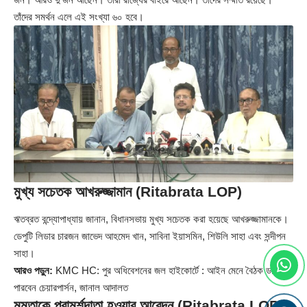
তাঁদের সমর্থন এলে এই সংখ্যা ৬০ হবে।
মুখ্য সচেতক আখরুজ্জামান (Ritabrata LOP)
ঋতব্রত বন্দ্যোপাধ্যায় জানান, বিধানসভায় মুখ্য সচেতক করা হয়েছে আখরুজ্জামানকে।
ডেপুটি লিডার চারজন জাভেদ আহমেদ খান, সাবিনা ইয়াসমিন, শিউলি সাহা এবং সন্দীপন
সাহা।
আরও পড়ুন:
KMC HC: পুর অধিবেশনের জল হাইকোর্টে : আইন মেনে বৈঠক ডাকতে
পারবেন চেয়ারপার্সন, জানাল আদালত
মমতাকে পরামর্শদাতা হওয়ার আবেদন (Ritabrata LOP)