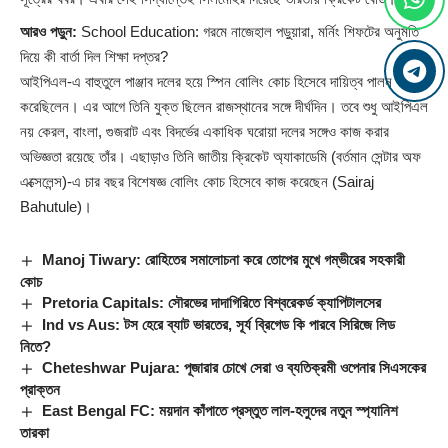
আরও পড়ুন:
School Education: গরমে নাজেহাল পড়ুয়ারা, মর্নিং শিফটের অনুমতি
দিয়ে কী বার্তা দিল শিক্ষা দপ্তর?
আইপিএল-এ বাহুতুলে পাঞ্জাব দলের হয়ে স্পিন বোলিং কোচ হিসেবে দায়িত্ব পালন
করেছিলেন। এর আগে তিনি যুক্ত ছিলেন রাজস্থানের সঙ্গে দীর্ঘদিন। তবে শুধু আইপিএল
নয় কেরল, বাংলা, গুজরাট এবং বিদর্ভের একাধিক ঘরোয়া দলের সঙ্গেও কাজ করার
অভিজ্ঞতা রয়েছে তাঁর। এছাড়াও তিনি জাতীয় ক্রিকেট অ্যাকাডেমি (বর্তমান সেন্টার অফ
এক্সেলেন্স)-এ চার বছর বিশেষজ্ঞ বোলিং কোচ হিসেবে
কাজ
করেছেন (
Sairaj
Bahutule
)।
Manoj Tiwary: রোহিতের সমালোচনা করে তোপের মুখে গম্ভীরের সহকারী
কোচ
Pretoria Capitals: সৌরভের দাদাগিরিতে বিশ্বরেকর্ড ক্যাপিটালসের
Ind vs Aus: টস হেরে ব্যাট ভারতের, সূর্য ব্রিগেড কি পারবে সিরিজে লিড
নিতে?
Cheteshwar Pujara: পূজারার চোখে সেরা ও ব্যতিক্রমী ওপেনার সিএসকের
প্রাক্তন
East Bengal FC: ময়দান কাঁপাতে প্রস্তুত লাল-হলুদের নতুন স্প্যানিশ
তারকা