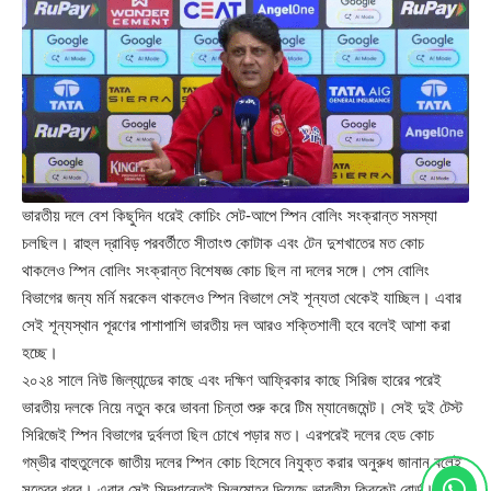
ভারতীয় দলে বেশ কিছুদিন ধরেই কোচিং সেট-আপে স্পিন বোলিং সংক্রান্ত সমস্যা
চলছিল। রাহুল দ্রাবিড় পরবর্তীতে সীতাংশু কোটাক এবং টেন দুশখাতের মত কোচ
থাকলেও স্পিন বোলিং সংক্রান্ত বিশেষজ্ঞ কোচ ছিল না দলের সঙ্গে। পেস বোলিং
বিভাগের জন্য মর্নি মরকেল থাকলেও স্পিন বিভাগে সেই শূন্যতা থেকেই যাচ্ছিল। এবার
সেই শূন্যস্থান পূরণের পাশাপাশি ভারতীয় দল আরও শক্তিশালী হবে বলেই আশা করা
হচ্ছে।
২০২৪ সালে নিউ জিল্যান্ডের কাছে এবং দক্ষিণ আফ্রিকার কাছে সিরিজ হারের পরেই
ভারতীয় দলকে নিয়ে নতুন করে ভাবনা চিন্তা শুরু করে টিম ম্যানেজমেন্ট। সেই দুই টেস্ট
সিরিজেই স্পিন বিভাগের দুর্বলতা ছিল চোখে পড়ার মত। এরপরেই দলের হেড কোচ
গম্ভীর বাহুতুলেকে জাতীয় দলের স্পিন কোচ হিসেবে নিযুক্ত করার অনুরুধ জানান বলেই
সূত্রের খবর। এবার সেই সিদ্ধান্তেই সিলমোহর দিয়েছে ভারতীয় ক্রিকেট বোর্ড।