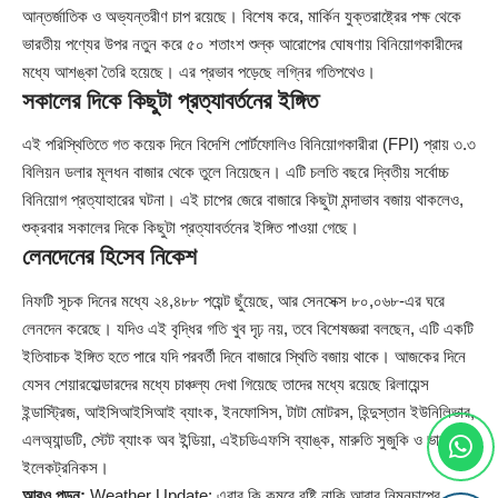
আন্তর্জাতিক ও অভ্যন্তরীণ চাপ রয়েছে। বিশেষ করে, মার্কিন যুক্তরাষ্ট্রের পক্ষ থেকে
ভারতীয় পণ্যের উপর নতুন করে ৫০ শতাংশ শুল্ক আরোপের ঘোষণায় বিনিয়োগকারীদের
মধ্যে আশঙ্কা তৈরি হয়েছে। এর প্রভাব পড়েছে লগ্নির গতিপথেও।
সকালের দিকে কিছুটা প্রত্যাবর্তনের ইঙ্গিত
এই পরিস্থিতিতে গত কয়েক দিনে বিদেশি পোর্টফোলিও বিনিয়োগকারীরা (FPI) প্রায় ৩.৩
বিলিয়ন ডলার মূলধন বাজার থেকে তুলে নিয়েছেন। এটি চলতি বছরে দ্বিতীয় সর্বোচ্চ
বিনিয়োগ প্রত্যাহারের ঘটনা। এই চাপের জেরে বাজারে কিছুটা মন্দাভাব বজায় থাকলেও,
শুক্রবার সকালের দিকে কিছুটা প্রত্যাবর্তনের ইঙ্গিত পাওয়া গেছে।
লেনদেনের হিসেব নিকেশ
নিফটি সূচক দিনের মধ্যে ২৪,৪৮৮ পয়েন্ট ছুঁয়েছে, আর সেনসেক্স ৮০,০৬৮-এর ঘরে
লেনদেন করেছে। যদিও এই বৃদ্ধির গতি খুব দৃঢ় নয়, তবে বিশেষজ্ঞরা বলছেন, এটি একটি
ইতিবাচক ইঙ্গিত হতে পারে যদি পরবর্তী দিনে বাজারে স্থিতি বজায় থাকে। আজকের দিনে
যেসব শেয়ারহোল্ডারদের মধ্যে চাঞ্চল্য দেখা গিয়েছে তাদের মধ্যে রয়েছে রিলায়েন্স
ইন্ডাস্ট্রিজ, আইসিআইসিআই ব্যাংক, ইনফোসিস, টাটা মোটরস, হিন্দুস্তান ইউনিলিভার,
এলঅ্যান্ডটি, স্টেট ব্যাংক অব ইন্ডিয়া, এইচডিএফসি ব্যাঙ্ক, মারুতি সুজুকি ও ভারত
ইলেকট্রনিকস।
আরও পড়ুন:
Weather Update: এবার কি কমবে বৃষ্টি নাকি আবার নিম্নচাপের