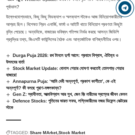
পূর্বাভাস?
উল্লেখযোগ্যভাবে, কিছু কিছু মিডক্যাপ ও স্মলক্যাপ স্টকেও আজ বিনিয়োগকারীদের
আগ্রহ ছিল। বিশেষত গ্রিন এনার্জি, ফার্মা ও আইটি খাতে বিনিয়োগ প্রবণতা কিছুটা
বৃদ্ধি পেয়েছে। অন্যদিকে, বাজারের ভবিষ্যৎ গতিপথ নির্ভর করছে আসন্ন জিডিপি
প্রবৃদ্ধির তথ্য, জিএসটি কাউন্সিলের বৈঠক এবং আন্তর্জাতিক বাণিজ্যনীতির ওপর।
Durga Puja 2026: রথ টানলে দুর্গা আসে: প্রবাদে বিশ্বাস, ঐতিহ্য ও
উৎসবের বার্তা
Stock Market Update: বোনাস শেয়ার ঘোষণা করতেই তোলপাড় শেয়ার
বাজারে!
Annapurna Puja: ‘আমি দেবী অন্নপূর্ণা, প্রকাশ কাশীতে’, কে এই
অন্নপূর্ণা? কী বলছে পুরাণ-মঙ্গলকাব্য?
Gen Z: স্বাধীনতা, আত্মবিশ্বাস আর সুখ, জেন জ়ি নারীদের স্বপ্নের জীবন কেমন
Defence Stocks: পুতিনের ভারত সফর, লগ্নিকারীদের নজর ডিফেন্স সেক্টরের
স্টকে
TAGGED:
Share MArket
Stock Market