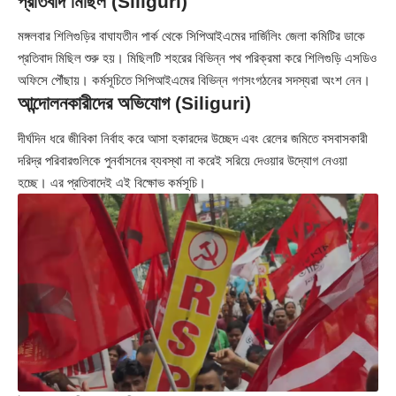
প্রতিবাদ মিছিল (Siliguri)
মঙ্গলবার শিলিগুড়ির বাঘাযতীন পার্ক থেকে সিপিআইএমের দার্জিলিং জেলা কমিটির ডাকে
প্রতিবাদ মিছিল শুরু হয়। মিছিলটি শহরের বিভিন্ন পথ পরিক্রমা করে শিলিগুড়ি এসডিও
অফিসে পৌঁছায়। কর্মসূচিতে সিপিআইএমের বিভিন্ন গণসংগঠনের সদস্যরা অংশ নেন।
আন্দোলনকারীদের অভিযোগ (Siliguri)
দীর্ঘদিন ধরে জীবিকা নির্বাহ করে আসা হকারদের উচ্ছেদ এবং রেলের জমিতে বসবাসকারী
দরিদ্র পরিবারগুলিকে পুনর্বাসনের ব্যবস্থা না করেই সরিয়ে দেওয়ার উদ্যোগ নেওয়া
হচ্ছে। এর প্রতিবাদেই এই বিক্ষোভ কর্মসূচি।