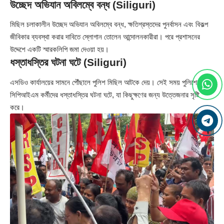
উচ্ছেদ অভিযান অবিলম্বে বন্ধ (Siliguri)
মিছিল চলাকালীন উচ্ছেদ অভিযান অবিলম্বে বন্ধ, ক্ষতিগ্রস্তদের পুনর্বাসন এবং বিকল্প
জীবিকার ব্যবস্থা করার দাবিতে স্লোগান তোলেন আন্দোলনকারীরা। পরে প্রশাসনের
উদ্দেশে একটি স্মারকলিপি জমা দেওয়া হয়।
ধস্তাধস্তির ঘটনা ঘটে (Siliguri)
এসডিও কার্যালয়ের সামনে পৌঁছালে পুলিশ মিছিল আটকে দেয়। সেই সময় পুলিশের সঙ্গে
সিপিআইএম কর্মীদের ধস্তাধস্তির ঘটনা ঘটে, যা কিছুক্ষণের জন্য উত্তেজনার সৃষ্টি
করে।