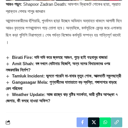
আরও পড়ুন:
Shapoor Zadran Death: আফগান ক্রিকেটে শোকের ছায়া, প্রয়াত
প্রাক্তন পেসার শাপুর জাদরান
আন্দোলনকারীদের হুঁশিয়ারি, পুনর্বাসন ছাড়া উচ্ছেদ অভিযান অব্যাহত থাকলে আগামী দিনে
আরও বৃহত্তর গণআন্দোলন গড়ে তোলা হবে। অন্যদিকে, কর্মসূচিকে কেন্দ্র করে এলাকায়
ছিল কড়া পুলিশি নিরাপত্তা। শেষ পর্যন্ত বিক্ষোভ কর্মসূচি সম্পন্ন হয় শান্তিপূর্ণ ভাবেই
।
Birati Fire: দাউ দাউ করে জ্বলছে আগুন, পুড়ে ছাই যদুবাবুর বাজার!
Amit Shah: বঙ্গ দখলে দোটানায় বিজেপি, অন্য দলের বিধায়কদের ওপর
নজরদারির নির্দেশ?
Tamluk Incident: ভুলতে পারেনি মা-বাবার মৃত্যু শোক, আত্মঘাতী স্কুলছাত্রী
Gangasagar Mela: পুণ্যার্থীদের যাতায়াতে বড় স্বস্তি, গঙ্গাসাগরে বাড়ছে
রেল পরিষেবা
Weather Update: আজ রাজ্যে ঝড় বৃষ্টির সতর্কতা, ভারী বৃষ্টির আশঙ্কা ৭
জেলায়, কী বলছে হাওয়া অফিস?