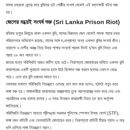
মাদক চক্রকে কেন্দ্র করে বন্দিদের দুই গোষ্ঠীর সংঘর্ষ থেকেই এই রক্তক্ষয়ী ঘটনা শুরু
হয়।
জেলের মধ্য়েই সংঘর্ষ শুরু (Sri Lanka Prison Riot)
রবিবার দুপুরে রিমান্ডে থাকা একদল বন্দি, যাদের বিরুদ্ধে জেল থেকেই মাদক পাচার চক্র
পরিচালনার অভিযোগ রয়েছে, তাদের সঙ্গে দণ্ডপ্রাপ্ত অন্য একদল বন্দির সংঘর্ষ বাঁধে।
ধারালো ও দেশীয় অস্ত্র নিয়ে উভয় পক্ষের সংঘর্ষে প্রথম দিনই দু’জন বন্দি নিহত এবং
প্রায় ৩৮ জন আহত হন।
রাতের মধ্যে পরিস্থিতি আরও জটিল হয়ে ওঠে। নিরাপত্তা জোরদারের দাবিতে একদল বন্দি
কারাগারের একটি পুরোনো ভবনের ছাদে উঠে বিক্ষোভ শুরু করলে ছাদের একাংশ ভেঙে
পড়ে। এতে চার বন্দি গুরুতর আহত হন।
সোমবার সকালে পরিস্থিতি নিয়ন্ত্রণে এসেছে বলে মনে করা হলেও, হঠাৎই নতুন করে
দাঙ্গা শুরু হয়। দাঙ্গাকারীরা কারাগারের অস্ত্রাগারে ঢুকে আগ্নেয়াস্ত্র দখল করে নেয় এবং
প্রহরীদের ওপর হামলা চালায়। এ সময় তিনজন কারারক্ষী নিহত হন বলে কর্তৃপক্ষ
জানিয়েছে।
পরিস্থিতি নিয়ন্ত্রণে আনতে শ্রীলঙ্কা সরকার পুলিশের স্পেশাল টাস্ক ফোর্স (STF),
দাঙ্গা দমন বাহিনী এবং সেনাবাহিনী মোতায়েন করে। নিরাপত্তা বাহিনী টিয়ার গ্যাস ও পরে
গুলি চালিয়ে দাঙ্গা নিয়ন্ত্রণে আনে।