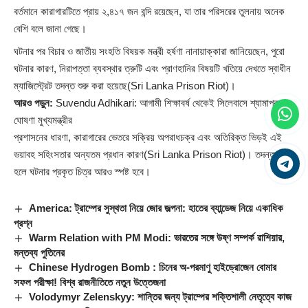
বর্তমানে কারাগারটিতে প্রায় ২,৪১৭ জন বন্দি রয়েছেন, যা তার পরিসরের তুলনায় অনেক
বেশি বলে জানা গেছে।
ঘটনার পর বিচার ও জাতীয় সংহতি বিষয়ক মন্ত্রী হর্ষণা নানায়াক্কারা জানিয়েছেন, পুরো
ঘটনার কারণ, নিরাপত্তা ব্যবস্থার ত্রুটি এবং প্রাণহানির বিষয়টি খতিয়ে দেখতে স্বাধীন
ম্যাজিস্ট্রেট তদন্ত শুরু করা হয়েছে(Sri Lanka Prison Riot)।
আরও পড়ুন:
Suvendu Adhikari: আগামী শিক্ষাবর্ষ থেকেই সিলেবাসে শ্যামাপ্রসাদ,
ঘোষণা মুখ্যমন্ত্রীর
প্রশাসনের ধারণা, কারাগারের ভেতরে সক্রিয় অপরাধচক্র এবং অতিরিক্ত ভিড়ই এই
ভয়াবহ সহিংসতার অন্যতম প্রধান কারণ(Sri Lanka Prison Riot)। তদন্ত শেষ
হলে ঘটনার প্রকৃত চিত্র আরও স্পষ্ট হবে।
America: ট্রাম্পের সুস্থতা নিয়ে জোর জল্পনা: হাতের ব্যান্ডেজ নিয়ে একাধিক
প্রশ্ন
Warm Relation with PM Modi: ভারতের সঙ্গে উষ্ণ সম্পর্ক রাশিয়ার,
মন্তব্য পুতিনের
Chinese Hydrogen Bomb : চিনের অ-পরমাণু হাইড্রোজেন বোমার
সফল পরীক্ষা! বিশ্ব রাজনীতিতে নতুন উত্তেজনা
Volodymyr Zelenskyy: শান্তির জন্য ট্রাম্পের শক্তিশালী নেতৃত্বে কাজ