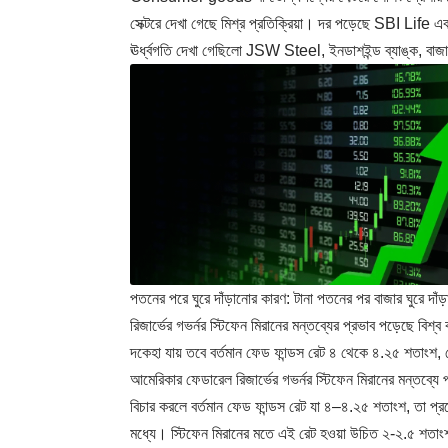
সেক্টরে দেখা গেছে মিশ্র প্রতিক্রিয়া। দর পড়েছে SBI L
ঊর্ধ্বগতি দেখা গেছিলো JSW Steel, ইনডাশইন্ড ব্যাঙ্ক, বাজা
পতনের পরে ঘুরে দাঁড়ানোর কারণ: টানা পতনের পর বাজার ঘুরে দাঁ
রিজার্ভের গভর্নর স্টিফেন মিরানের মন্তব্যের প্রভাব পড়েছে বিশ
দকেহা যায় তবে বর্তমান ফেড ফান্ডস রেট ৪ থেকে ৪.২৫ শতাংশ,
আমেরিকার ফেডারেল রিজার্ভের গভর্নর স্টিফেন মিরানের মন্তব্যে
বিচার করলে বর্তমান ফেড ফান্ডস রেট যা ৪–৪.২৫ শতাংশ, তা প্
মধ্যে। স্টিফেন মিরানের মতে এই রেট হওয়া উচিত ২-২.৫ শতাং