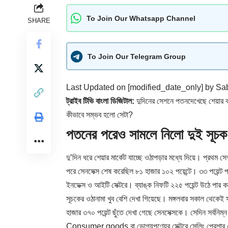
To Join Our Whatsapp Channel
SHARE
To Join Our Telegram Group
Last Updated on [modified_date_only] by
Sab
ট্রাইব টিভি বাংলা ডিজিটাল:
দুদিনের সেশনে পতনদেখেছে শেয়ার 
কীভাবে সম্ভব হলো সেটা?
পতনের পরেও সামলে নিলো দুই স
দু’দিন ধরে শেয়ার মার্কেট যাচ্ছে ওঠাপড়ার মধ্যে দিয়ে। প্রথম 
পরে সেনসেক্স শেষ করেছিল ৮১ হাজার ১০২ পয়েন্টে। ৩৩ পয়েন্ট 
ইনডেক্স ও আইটি সেক্টরে। ব্যাঙ্ক নিফটি ২২৫ পয়েন্ট উঠে প
সূচকের ওঠানামা খুব বেশি দেখা গিয়েছে। মঙ্গলবার সকাল থেকেই
হাজার ৩৭০ পয়েন্ট ছুঁতে দেখা গেছে সেনসেক্সকে। সেদিন সর্বনিম্
Consumer goods বা ভোগ্যপণ্যের সেক্টরে সেলিং প্রেশার