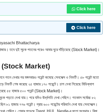
Click here
Click here
yasachi Bhattacharya
বাজার। তবে দুই সূচক পতনের পরেও আবার ঘুরে দাঁড়িয়েছে (Stock Market)।
ূচক (Stock Market)
সেশনে পতন দেখার পর মঙ্গলবারও পয়েন্ট কমেছে সেনসেক্স ও নিফটি। ৫৮ পয়েন্ট মতো
পড়ে নিফটি শেষ করেছে ২৫ হাজার ১৭০ পয়েন্টে। চাপ দেখা গিয়েছে মিডিক্যাপ
ার করেছে ৫৫ হাজার ৫০০ পয়েন্ট (Stock Market)।
 সূচক পড়তে দেখা যায়। পরে যদিও ঊর্ধ্বগতি দেখা গেছিল। গতকাল সর্বোচ্চ ৮২
ন ছিল ৮১ হাজার ৭৭৬ পয়েন্ট। প্রায় ৬০০ পয়েন্টের পরিবর্তন দেখা যায় সেনসেক্সে।
 দেখা গেছিল। শেয়ার পড়েছে Trent, HUL, Nestle-র মতো সংস্থার। বিমা