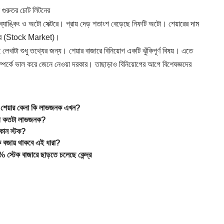
 গুরুতর চোট লিটনের
ে ব্যাঙ্কিং ও অটো সেক্টরে। প্রায় দেড় শতাংশ বেড়েছে নিফটি অটো। শেয়ারের দাম
র (
Stock Market
)।
খাটা শুধু তথ্যের জন্য। শেয়ার বাজারে বিনিয়োগ একটি ঝুঁকিপূর্ণ বিষয়। এতে
সম্পর্কে ভাল করে জেনে নেওয়া দরকার। তাছাড়াও বিনিয়োগের আগে বিশেষজ্ঞদের
 শেয়ার কেনা কি লাভজনক এখন?
য়োগ কতটা লাভজনক?
োন স্টক?
কি বজায় থাকবে এই ধারা?
্টেক বাজারে ছাড়তে চলেছে কেন্দ্র