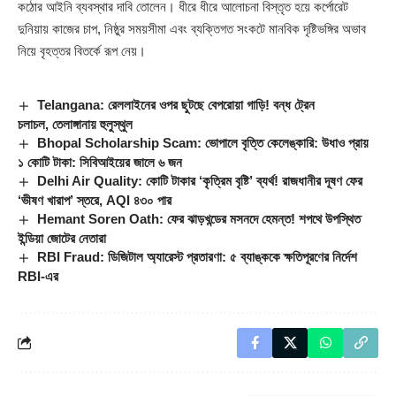
কঠোর আইনি ব্যবস্থার দাবি তোলেন। ধীরে ধীরে আলোচনা বিস্তৃত হয়ে কর্পোরেট
দুনিয়ায় কাজের চাপ, নিষ্ঠুর সময়সীমা এবং ব্যক্তিগত সংকটে মানবিক দৃষ্টিভঙ্গির অভাব
নিয়ে বৃহত্তর বিতর্কে রূপ নেয়।
Telangana: রেললাইনের ওপর ছুটছে বেপরোয়া গাড়ি! বন্ধ ট্রেন
চলাচল, তেলাঙ্গানায় হুলুস্থুল
Bhopal Scholarship Scam: ভোপালে বৃত্তি কেলেঙ্কারি: উধাও প্রায়
১ কোটি টাকা: সিবিআইয়ের জালে ৬ জন
Delhi Air Quality: কোটি টাকার ‘কৃত্রিম বৃষ্টি’ ব্যর্থ! রাজধানীর দূষণ ফের
‘ভীষণ খারাপ’ স্তরে, AQI ৪৩০ পার
Hemant Soren Oath: ফের ঝাড়খন্ডের মসনদে হেমন্ত! শপথে উপস্থিত
ইন্ডিয়া জোটের নেতারা
RBI Fraud: ডিজিটাল অ্যারেস্ট প্রতারণা: ৫ ব্যাঙ্ককে ক্ষতিপূরণের নির্দেশ
RBI-এর