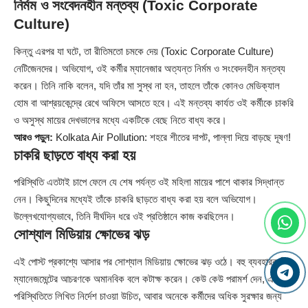
নির্মম ও সংবেদনহীন মন্তব্য (Toxic Corporate
Culture)
কিন্তু এরপর যা ঘটে, তা রীতিমতো চমকে দেয় (Toxic Corporate Culture)
নেটিজেনদের। অভিযোগ, ওই কর্মীর ম্যানেজার অত্যন্ত নির্মম ও সংবেদনহীন মন্তব্য
করেন। তিনি নাকি বলেন, যদি তাঁর মা সুস্থ না হন, তাহলে তাঁকে কোনও মেডিক্যাল
হোম বা আশ্রয়কেন্দ্রে রেখে অফিসে আসতে হবে। এই মন্তব্য কার্যত ওই কর্মীকে চাকরি
ও অসুস্থ মায়ের দেখভালের মধ্যে একটিকে বেছে নিতে বাধ্য করে।
আরও পড়ুন:
Kolkata Air Pollution: শহরে শীতের দাপট, পাল্লা দিয়ে বাড়ছে দূষণ!
চাকরি ছাড়তে বাধ্য করা হয়
পরিস্থিতি এতটাই চাপে ফেলে যে শেষ পর্যন্ত ওই মহিলা মায়ের পাশে থাকার সিদ্ধান্ত
নেন। কিছুদিনের মধ্যেই তাঁকে চাকরি ছাড়তে বাধ্য করা হয় বলে অভিযোগ।
উল্লেখযোগ্যভাবে, তিনি দীর্ঘদিন ধরে ওই প্রতিষ্ঠানে কাজ করছিলেন।
সোশ্যাল মিডিয়ায় ক্ষোভের ঝড়
এই পোস্ট প্রকাশ্যে আসার পর সোশ্যাল মিডিয়ায় ক্ষোভের ঝড় ওঠে। বহু ব্যবহারকারী
ম্যানেজমেন্টের আচরণকে অমানবিক বলে কটাক্ষ করেন। কেউ কেউ পরামর্শ দেন, এমন
পরিস্থিতিতে লিখিত নির্দেশ চাওয়া উচিত, আবার অনেকে কর্মীদের অধিক সুরক্ষার জন্য