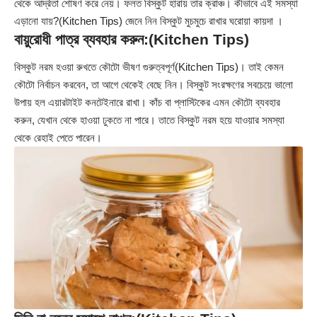
থেকে আর্দ্রতা শোষণ করে নেয়। ফলত বিস্কুট হারায় তার ক্রাঞ্চ। কীভাবে এই সমস্যা
এড়ানো যায়?(Kitchen Tips) জেনে নিন বিস্কুট মুচমুচে রাখার ঘরোয়া কায়দা ।
বায়ুরোধী পাত্র ব্যবহার করুন:(Kitchen Tips)
বিস্কুট নরম হওয়া রুখতে কৌটো ভীষণ গুরুত্বপূর্ণ(Kitchen Tips)। তাই কেমন
কৌটো নির্বাচন করবেন, তা আগে থেকেই বেছে নিন। বিস্কুট সংরক্ষণের সবচেয়ে ভালো
উপায় হল এয়ারটাইট কনটেইনারে রাখা। কাঁচ বা প্লাস্টিকের এমন কৌটো ব্যবহার
করুন, যেখান থেকে হাওয়া ঢুকতে না পারে। তাতে বিস্কুট নরম হয়ে যাওয়ার সমস্যা
থেকে রেহাই পেতে পারেন।