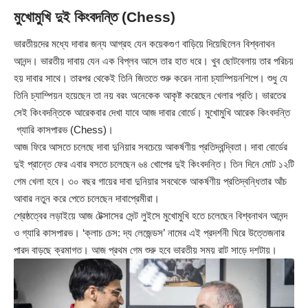
মুখোমুখি দুই কিংবদন্তি (Chess)
ভারতীয়দের মধ্যে দাবার জন্য আগ্রহ যেন কয়েকগুণ বাড়িয়ে দিয়েছিলেন বিশ্বনাথন
আনন্দ। ভারতীয় দাবায় যেন এক বিপ্লব আসে তার হাত ধরে। খুব ছোটবেলায় তার পরিচয়
হয় দাবার সাথে। তারপর থেকেই তিনি জিততে শুরু করেন নানা চ্যাম্পিয়নশিপে। শুধু যে
তিনি চ্যাম্পিয়ন হয়েছেন তা নয় বরং অনেকেক আকৃষ্ট করেছেন খেলার প্রতি। ভারতের
সেই কিংবদন্তিকে আরেকবার দেখা যাবে আজ দাবার বোর্ডে। মুখোমুখি আরেক কিংবদন্তি
গ্যারি কাসপারভ (Chess)।
আজ ফিরে আসতে চলেছে দাবা দুনিয়ার সবচেয়ে আকর্ষণীয় প্রতিদ্বন্দ্বিতা। দাবা বোর্ডের
দুই প্রান্তে ফের এবার বসতে চলেছেন ৬৪ খোপের দুই কিংবদন্তি। তিন দিনে মোট ১২টি
গেম খেলা হবে। ৩০ বছর গায়ের দাবা দুনিয়ার সবথেকে আকর্ষণীয় প্রতিদ্বন্ধিতার আঁচ
আবার নতুন করে পেতে চলেছেন দাবাপ্রেমীরা।
শ্রেষ্ঠত্বের লড়াইয়ে আজ টেক্সাসের সেন্ট লুইসে মুখোমুখি হতে চলেছেন বিশ্বনাথন আনন্দ
ও গ্যারি কাসপারভ। ‘ক্লাচ চেস: দ্য লেজেন্ডস’ নামের এই প্রদর্শনী ঘিরে উত্তেজনার
পারদ বাড়ছে ক্রমাগত। আজ প্রথম গেম শুরু হবে ভারতীয় সময় রাট সাড়ে দশটায়।