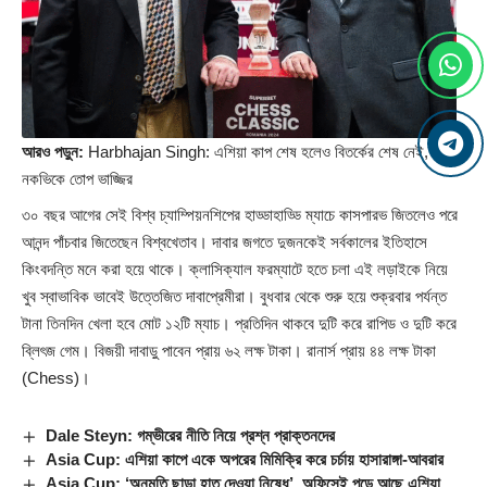
আরও পড়ুন:
Harbhajan Singh: এশিয়া কাপ শেষ হলেও বিতর্কের শেষ নেই,
নকভিকে তোপ ভাজ্জির
৩০ বছর আগের সেই বিশ্ব চ্যাম্পিয়নশিপের হাড্ডাহাড্ডি ম্যাচে কাসপারভ জিতলেও পরে
আনন্দ পাঁচবার জিতেছেন বিশ্বখেতাব। দাবার জগতে দুজনকেই সর্বকালের ইতিহাসে
কিংবদন্তি মনে করা হয়ে থাকে। ক্লাসিক্যাল ফরম্যাটে হতে চলা এই লড়াইকে নিয়ে
খুব স্বাভাবিক ভাবেই উত্তেজিত দাবাপ্রেমীরা। বুধবার থেকে শুরু হয়ে শুক্রবার পর্যন্ত
টানা তিনদিন খেলা হবে মোট ১২টি ম্যাচ। প্রতিদিন থাকবে দুটি করে রাপিড ও দুটি করে
ব্লিৎজ গেম। বিজয়ী দাবাড়ু পাবেন প্রায় ৬২ লক্ষ টাকা। রানার্স প্রায় ৪৪ লক্ষ টাকা
(
Chess
)।
Dale Steyn: গম্ভীরের নীতি নিয়ে প্রশ্ন প্রাক্তনদের
Asia Cup: এশিয়া কাপে একে অপরের মিমিক্রি করে চর্চায় হাসারাঙ্গা-আবরার
Asia Cup: ‘অনুমতি ছাড়া হাত দেওয়া নিষেধ’, অফিসেই পড়ে আছে এশিয়া