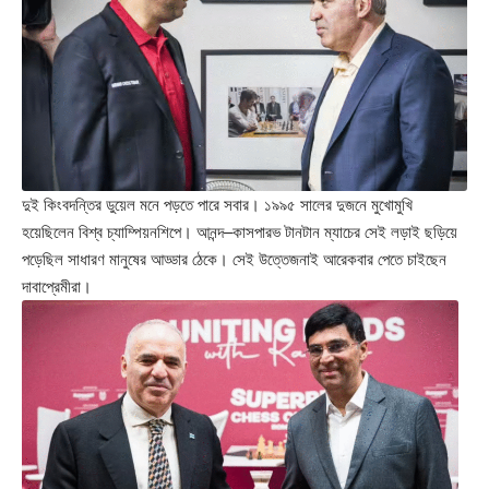
দুই কিংবদন্তির ডুয়েল মনে পড়তে পারে সবার। ১৯৯৫ সালের দুজনে মুখোমুখি
হয়েছিলেন বিশ্ব চ্যাম্পিয়নশিপে। আনন্দ–কাসপারভ টানটান ম্যাচের সেই লড়াই ছড়িয়ে
পড়েছিল সাধারণ মানুষের আড্ডার ঠেকে। সেই উত্তেজনাই আরেকবার পেতে চাইছেন
দাবাপ্রেমীরা।