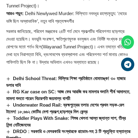
Tunnel Project)।
আরও পড়ুন:
Delhi Newlywed Murder: দিল্লিতে নববধূর রহস্যমৃত্যু: ‘দেহের
ভঙ্গি ছিল অস্বাভাবিক’, নতুন দাবি প্রত্যক্ষদর্শীর
সরকার জানিয়েছে, পরিবেশ মন্ত্রকের ২৪টি শর্ত মেনে প্রকল্পটির পরিবেশগত ছাড়পত্র
দেওয়া হয়েছিল। বনভূমি সংরক্ষণ, ক্ষতিপূরণমূলক বনসৃজন এবং নির্দিষ্ট সংখ্যক চারা
রোপণের মতো শর্তও ছিল(Wayanad Tunnel Project)। এখন তদন্তে খতিয়ে
দেখা হবে নিরাপত্তা বিধি, ধ্বংসাবশেষ ব্যবস্থাপনা এবং পরিবেশগত শর্ত মানায় কোনও
গাফিলতি ছিল কি না। উদ্ধার অভিযান এখনও অব্যাহত রয়েছে।
Delhi School Threat: দিল্লির শিক্ষা প্রতিষ্ঠানে বোমাতঙ্ক! ৩০ হাজার
ডলার দাবি
RG Kar case on SC: আজ ফের আরজি কর মামলার শুনানি শীর্ষ আদালতে,
মামলা শুনতে পারেন বিচারপতি জয়মাল্য বাগচী
Underwater Road Rail: ব্রহ্মপুত্রের তলায় দেশের প্রথম সড়ক-রেল
টানেল! ১৮,৬৬২ কোটির মেগা প্রকল্প,ছাড়পত্র দিল কেন্দ্র
Toddler Plays With Snake: শিশুর খেলনা আস্ত জ্যান্ত সাপ, তীব্র
নিন্দা নেটিজেনদের
DRDO : সরকারি ও বেসরকারি সংস্থারকে রাডোম-সহ 3 টি প্রযুক্তি হস্তান্তর