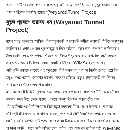
পরিমাণ মাটি ও ধ্বংসাবশেষ ধসে পড়ে। ঘটনায় অন্তত তিনজনের মৃত্যু হয়েছে এবং
এখনও পাঁচজন নিখোঁজ রয়েছেন(Wayanad Tunnel Project)।
সুড়ঙ্গ প্রকল্পে ভয়াবহ ধস (Wayanad Tunnel
Project)
ধসের সময় প্রকল্পের শ্রমিক, নিরাপত্তারক্ষী ও তদারকি কর্মীরা অস্থায়ী শিবিরে অবস্থান
করছিলেন। মোট ১৮ জন ধ্বংসস্তূপের নিচে আটকে পড়েন বলে প্রশাসন জানিয়েছে।
উদ্ধারকারী দল এখন পর্যন্ত পাঁচজনকে জীবিত উদ্ধার করে হাসপাতালে ভর্তি করেছে।
আহত ১০ জনের চিকিৎসা চলছে মেপ্পাডির উইমস (WIMS) হাসপাতালে।
ভারী বৃষ্টির কারণে আগেই এই প্রকল্পের নির্মাণকাজ বন্ধ রাখার নির্দেশ দেওয়া হয়েছিল।
তবুও ধসের ঘটনায় এলাকায় ব্যাপক আতঙ্ক ছড়িয়ে পড়ে। উদ্ধারকারী দল দিনভর
নিখোঁজদের খোঁজে তল্লাশি চালায়।
ঘটনাস্থলের সিসিটিভি ফুটেজে দেখা গেছে, ধসের প্রবল স্রোতে একটি ট্যাঙ্কার ট্রাক
রাস্তার উপর দিয়ে ভেসে যাচ্ছে। অল্পের জন্য তিনজন প্রাণে বেঁচে যান।
এই দুর্ঘটনার পর নির্মাণস্থলের নিরাপত্তা ব্যবস্থা নিয়ে প্রশ্ন উঠেছে। কেরলের
কৃষিমন্ত্রী টি সিদ্দিক অভিযোগ করেছেন, খনন করা মাটি বৈজ্ঞানিক পদ্ধতিতে সরানো
হয়নি। বর্ষার আগেই মাটি অপসারণের জন্য ঠিকাদারকে একাধিকবার সতর্ক করা হলেও
তা মানা হয়নি। ফলে ভারী বৃষ্টিতে সেই মাটিই ধসে পড়ে বড় দুর্ঘটনা ঘটে(Wayanad