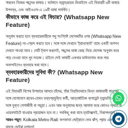
পারবেন নিজের পছন্দের ভাষায়। বর্তমানে অ্যান্ড্রয়েড ডিভাইসে এই ফিচারটি ৬টি ভাষায়
উপলব্ধ, এবং আইওএস-এ ১৯টি ভাষা সমর্থিত।
কীভাবে কাজ করে এই ফিচার?
(Whatsapp New
Feature)
অনুবাদ করতে হলে ব্যবহারকারীকে শুধু সংশ্লিষ্ট মেসেজটির ওপর (Whatsapp New
Feature) লং-প্রেস করতে হবে। সঙ্গে সঙ্গে সেখানে ‘ট্রানস্লেট’ নামে একটি অপশন
দেখতে পাওয়া যাবে। সেটি ট্যাপ করলেই, পছন্দের ভাষা বেছে নিয়ে মেসেজ অনুবাদ করে
পড়ে নেওয়া যাবে খুব সহজে। চাইলে সেই ভাষাটি একবার ডাউনলোড করে পরে
অফলাইনেও ব্যবহার করা যাবে।
ব্যবহারকারীদের সুবিধা কী?
(Whatsapp New
Feature)
এই ফিচারটি বিশেষ উপকারে আসবে তাঁদের, যাঁরা নিয়মিতভাবে ভিন্ন ভাষাভাষী মানুষের
সঙ্গে যোগাযোগ রাখেন-যেমন তথ্যপ্রযুক্তি কর্মী, আন্তর্জাতিক ক্লায়েন্ট হ্যান্ডলিং-এর
সঙ্গে যুক্ত পেশাজীবী বা পড়ুয়া। এখন আর অনুবাদের জন্য আলাদা করে কোনও অ্যাপ বা
ওয়েবসাইটে যাওয়ার প্রয়োজন হবে না। সবকিছু করা যাবে চ্যাটবক্সেই, নিরাপদভাবে।
আরও পড়ুন:
Kolkata Metro Rail: কলকাতা মেট্রোতে ফের ঝাঁপ, প্রায় এক ঘণ্টা
থমকে মেট্রো চলাচল!