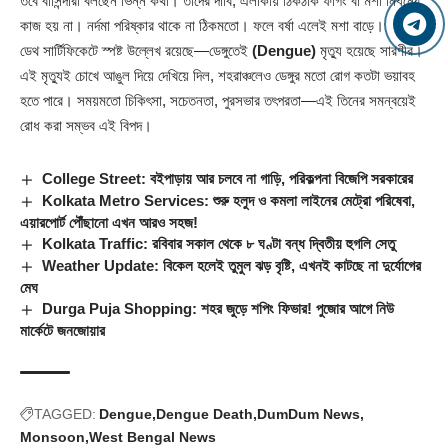
তবে বাসিন্দারা বলছেন ভিন্ন কথা। তাঁদের দাবি, এলাকায় ঠিকঠাক ফগিং বা মশা নিধনের
কাজ হয় না। নর্দমা পরিষ্কার থাকে না ঠিকমতো। ফলে বর্ষা এলেই মশা বাড়ে।
ডেথ সার্টিফিকেটে স্পষ্ট উল্লেখ রয়েছে—ডেঙ্গুতেই
(Dengue)
মৃত্যু হয়েছে সারণীর।
এই মৃত্যুই চোখে আঙুল দিয়ে দেখিয়ে দিল, শহরাঞ্চলেও ডেঙ্গুর মতো রোগ কতটা ভয়াবহ
হতে পারে। সময়মতো চিকিৎসা, সচেতনতা, পুরসভার তৎপরতা—এই তিনের সমন্বয়েই
রোধ করা সম্ভব এই বিপদ।
College Street: বইপাড়ায় আর চলবে না গাড়ি, পরিকল্পনা বিজেপি সরকারের
Kolkata Metro Services: শুরু হলুদ ও কমলা লাইনের মেট্রো পরিষেবা,
এয়ারপোর্ট পৌঁছানো এখন আরও সহজ!
Kolkata Traffic: রবিবার সকাল থেকে ৮ ঘণ্টা বন্ধ দ্বিতীয় হুগলি সেতু
Weather Update: বিকেল হলেই তুমুল ঝড় বৃষ্টি, এখনই কাটছে না দুর্যোগের
মেঘ
Durga Puja Shopping: শহর জুড়ে শপিং ফিভার! পুজোর আগে নিউ
মার্কেটে জনজোয়ার
TAGGED:
Dengue
Dengue Death
DumDum News
Monsoon
West Bengal News