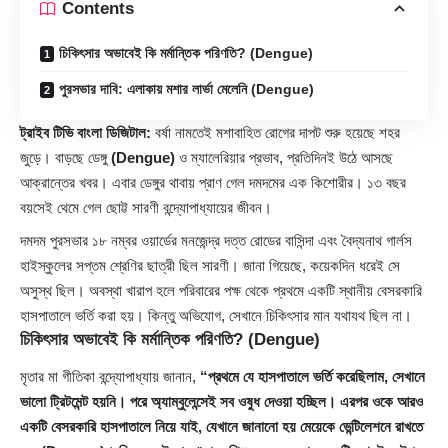
Contents
চিকিৎসার অভাবেই কি মর্মান্তিক পরিণতি? (Dengue)
পুরসভার দাবি: এলাকায় মশার লার্ভা মেলেনি (Dengue)
ট্রাইব টিভি বাংলা ডিজিটাল:
বর্ষা নামতেই মশাবাহিত রোগের দাপট শুরু হয়েছে শহর
জুড়ে। বাড়ছে ডেঙ্গু
(Dengue)
ও ম্যালেরিয়ার প্রভাব, প্রতিদিনই উঠে আসছে
আক্রান্তের খবর। এবার ডেঙ্গুর থাবায় প্রাণ গেল দমদমের এক কিশোরীর। ১৩ বছর
বয়সেই থেমে গেল ছোট্ট সারণী বন্দ্যোপাধ্যায়ের জীবন।
দমদম
পুরসভার ১৮ নম্বর ওয়ার্ডের মনজেন্দ্র দত্ত রোডের বাসিন্দা এবং বৈদ্যনাথ গার্লস
হাইস্কুলের সপ্তম শ্রেণির ছাত্রী ছিল সারণী। জানা গিয়েছে, কয়েকদিন ধরেই সে
অসুস্থ ছিল। অবস্থা খারাপ হলে পরিবারের পক্ষ থেকে প্রথমে একটি স্থানীয় বেসরকারি
হাসপাতালে ভর্তি করা হয়। কিন্তু অভিযোগ, সেখানে চিকিৎসার মান যথাযথ ছিল না।
চিকিৎসার অভাবেই কি মর্মান্তিক পরিণতি?
(Dengue)
মৃতার মা গীতিকা বন্দ্যোপাধ্যায় জানান,
“প্রথমে যে হাসপাতালে ভর্তি করেছিলাম, সেখানে
ভালো ট্রিটমেন্ট হয়নি। পরে অ্যাম্বুলেন্সেই সব ওষুধ দেওয়া হচ্ছিল। এরপর ওকে আরও
একটি বেসরকারি হাসপাতালে নিয়ে যাই, যেখানে জানানো হয় মেয়েকে ভেন্টিলেশনে রাখতে