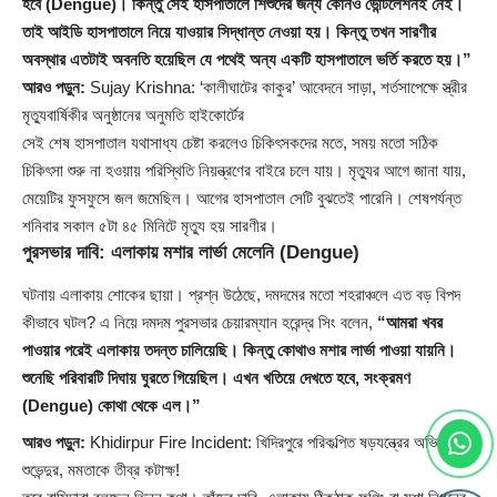
হবে
(Dengue)
। কিন্তু সেই হাসপাতালে শিশুদের জন্য কোনও ভেন্টিলেশনই নেই।
তাই আইডি হাসপাতালে নিয়ে যাওয়ার সিদ্ধান্ত নেওয়া হয়। কিন্তু তখন সারণীর
অবস্থার এতটাই অবনতি হয়েছিল যে পথেই অন্য একটি হাসপাতালে ভর্তি করতে হয়।”
আরও পড়ুন:
Sujay Krishna: ‘কালীঘাটের কাকুর’ আবেদনে সাড়া, শর্তসাপেক্ষে স্ত্রীর
মৃত্যুবার্ষিকীর অনুষ্ঠানের অনুমতি হাইকোর্টের
সেই শেষ হাসপাতাল যথাসাধ্য চেষ্টা করলেও চিকিৎসকদের মতে, সময় মতো সঠিক
চিকিৎসা শুরু না হওয়ায় পরিস্থিতি নিয়ন্ত্রণের বাইরে চলে যায়। মৃত্যুর আগে জানা যায়,
মেয়েটির ফুসফুসে জল জমেছিল। আগের হাসপাতাল সেটি বুঝতেই পারেনি। শেষপর্যন্ত
শনিবার সকাল ৫টা ৪৫ মিনিটে মৃত্যু হয় সারণীর।
পুরসভার দাবি: এলাকায় মশার লার্ভা মেলেনি
(Dengue)
ঘটনায় এলাকায় শোকের ছায়া। প্রশ্ন উঠেছে, দমদমের মতো শহরাঞ্চলে এত বড় বিপদ
কীভাবে ঘটল? এ নিয়ে দমদম পুরসভার চেয়ারম্যান হরেন্দ্র সিং বলেন,
“আমরা খবর
পাওয়ার পরেই এলাকায় তদন্ত চালিয়েছি। কিন্তু কোথাও মশার লার্ভা পাওয়া যায়নি।
শুনেছি পরিবারটি দিঘায় ঘুরতে গিয়েছিল। এখন খতিয়ে দেখতে হবে, সংক্রমণ
(Dengue)
কোথা থেকে এল।”
আরও পড়ুন:
Khidirpur Fire Incident: খিদিরপুরে পরিকল্পিত ষড়যন্ত্রের অভিযোগ
শুভেন্দুর, মমতাকে তীব্র কটাক্ষ!