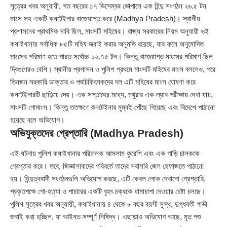
সূত্রের খবর অনুযায়ী, গত বছরের ১৭ ডিসেম্বর ভোপালে এক হিন্দু সংগঠন ২৬.৫ টন
মাংস সহ একটি কনটেইনার বাজেয়াপ্ত করে (
Madhya Pradesh
)। স্থানীয়
প্রশাসনের প্রাথমিক দাবি ছিল, মাংসটি মহিষের। রাজ্য সরকারের নিয়ম অনুযায়ী ওই
কষাইখানায় সর্বাধিক ৮৫টি মহিষ জবাই করার অনুমতি রয়েছে, যার ফলে অনুমোদিত
মাংসের পরিমাণ হতে পারত সর্বোচ্চ ১২.৭৫ টন। কিন্তু বাজেয়াপ্ত মাংসের পরিমাণ ছিল
দ্বিগুণেরও বেশি। স্থানীয় প্রশাসন ও পুলিশ প্রথমে মাংসটি মহিষের মাংস বললেও, পরে
তিনজন সরকারি ডাক্তার ও পশুচিকিৎসকদের দল এটি মহিষের মাংস ঘোষণা করে
কনটেইনারটি ছাড়িয়ে দেয়। এক সপ্তাহের মধ্যে, মথুরার এক ল্যাব পরীক্ষায় দেখা যায়,
মাংসটি গোমাংস। কিন্তু ততক্ষণে কনটেইনার মুম্বই পৌঁছে গিয়েছে এবং বিদেশে পাঠানো
হয়েছে বলে অভিযোগ।
অভিযুক্তদের গ্রেপ্তারি (Madhya Pradesh)
এই ঘটনায় পুলিশ কষাইখানার পরিচালক আসলাম কুরেশি এবং এক গাড়ি চালককে
গ্রেপ্তার করে। তবে, জিজ্ঞাসাবাদের পরিবর্তে তাদের সরাসরি জেল হেফাজতে পাঠানো
হয়। হিন্দুত্ববাদী সংগঠনগুলি অভিযোগ করছে, এটি কেবল লোক দেখানো গ্রেপ্তারি,
প্রকৃতপক্ষে গো-হত্যা ও পাচারের একটি বৃহৎ চক্রকে ধামাচাপা দেওয়ার চেষ্টা চলছে।
পুলিশ সূত্রের খবর অনুযায়ী, কষাইখানায় ৪ থেকে ৮ বছর বয়সী সুস্থ, দুগ্ধবতী গাভী
জবাই করা হচ্ছিল, যা আইনত সম্পূর্ণ নিষিদ্ধ। এছাড়াও অভিযোগ আছে, মৃত পশু