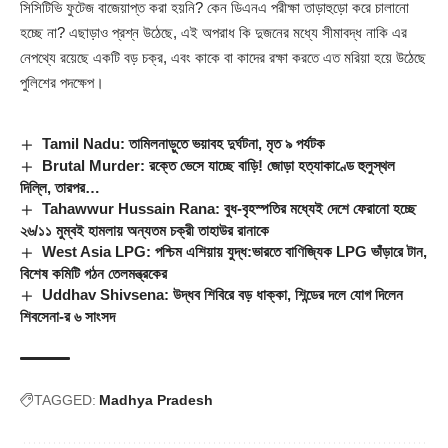
সিসিটিভি ফুটেজ বাজেয়াপ্ত করা হয়নি? কেন ডিএনএ পরীক্ষা তাড়াহুড়ো করে চালানো
হচ্ছে না? এছাড়াও প্রশ্ন উঠেছে, এই অপরাধ কি দুজনের মধ্যে সীমাবদ্ধ নাকি এর
নেপথ্যে রয়েছে একটি বড় চক্র, এবং কাকে বা কাদের রক্ষা করতে এত মরিয়া হয়ে উঠেছে
পুলিশের পদক্ষেপ।
Tamil Nadu: তামিলনাড়ুতে ভয়াবহ দুর্ঘটনা, মৃত ৯ পর্যটক
Brutal Murder: রক্তে ভেসে যাচ্ছে বাড়ি! জোড়া হত্যাকাণ্ডে হুলুস্থল
দিল্লি, তারপর…
Tahawwur Hussain Rana: বুধ-বৃহস্পতির মধ্যেই দেশে ফেরানো হচ্ছে
২৬/১১ মুম্বই হামলায় অন্যতম চক্রী তাহাউর রানাকে
West Asia LPG: পশ্চিম এশিয়ায় যুদ্ধ:ভারতে বাণিজ্যিক LPG ভাঁড়ারে টান,
বিশেষ কমিটি গঠন তেলমন্ত্রকের
Uddhav Shivsena: উদ্ধব শিবিরে বড় ধাক্কা, শিন্ডের দলে যোগ দিলেন
শিবসেনা-র ৬ সাংসদ
TAGGED:
Madhya Pradesh