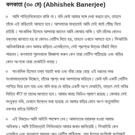
কলকাতা (৩০ মে) (Abhishek Banerjee)
আমি শান্তিনিকেতনে থাকি না। যদি কেউ আমার সঙ্গে দেখা করতে চান, তাহলে
তাঁকে এই বাড়িতেই আসতে হবে। আপনাদের মাধ্যমেই আমি সেই বার্তা পৌঁছে দিতে
চাইছি। সাংবাদিক হিসেবে আপনারা জানেন আমি কোথায় থাকি। যদি তাঁদের কোনও
বক্তব্য জানাতে হয় বা কোনও নোটিস দিতে হয়, তাহলে এখানে আসতে হবে। সিআইডি
আধিকারিকরা কেন আমার বাড়িতে এসেছিলেন, সেই প্রশ্নের উত্তর তাঁরাই দিতে
পারবেন। কলকাতা পুরসভাকে জিজ্ঞাসা করুন কেন তারা নোটিস পাঠিয়েছে এবং বাড়ির
কোন অংশকে তারা বেআইনি বলছে।
সাংবাদিক হিসেবে তথ্য যাচাই করা এবং যাঁরা বেছে বেছে এই ধরনের খবর
সংবাদমাধ্যমকে দিচ্ছেন, তাঁদের প্রশ্ন করা আপনাদের দায়িত্ব। কেউ যদি একটি নোটিস
লাগিয়ে দিয়ে চলে যায় এবং দাবি করে যে বাড়ির একটি অংশ বেআইনি, তাহলে সেই দাবির
ভিত্তি কী? তা তাদের জানাতে হবে। আমার কাছে ভিডিও প্রমাণ রয়েছে। কোথায় সেই
সংযুক্ত নথি, যেখানে উল্লেখ করা হয়েছে যে আমার বাড়ির কোন অংশ অনুমোদিত
নকশার বাইরে নির্মিত?
এই বিষয়েও আমি আইনি পদক্ষেপ নেব। আদালতের দ্বারস্থ হওয়া আমার
অধিকার। আমি ইতিমধ্যেই লিখিতভাবে আমার জবাব জানিয়েছি। সিআইডি কেন
এসেছিল এবং কলকাতা পুরসভা কেন নোটিস পাঠিয়েছে, তার উত্তর সংশ্লিষ্ট কর্তৃপক্ষই