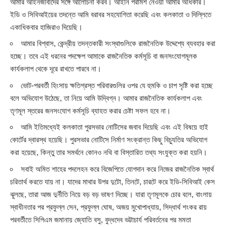
আমার আইনজীবীদের সঙ্গে আলোচনা করব। আইনি পরামর্শ নেওয়া আমার অধিকার।
ইডি ও সিবিআইয়ের তদন্তে আমি বরাবর সহযোগিতা করেছি এবং কলকাতা ও দিল্লিতে
একাধিকবার হাজিরাও দিয়েছি।
আমার বিশ্বাস, কেন্দ্রীয় তদন্তকারী সংস্থাগুলিকে রাজনৈতিক উদ্দেশ্যে ব্যবহার করা
হচ্ছে। তবে এই ধরনের পদক্ষেপ আমাকে রাজনৈতিক কর্মসূচি বা জনসংযোগমূলক
কার্যকলাপ থেকে দূরে রাখতে পারবে না।
ভোট-পরবর্তী হিংসায় ক্ষতিগ্রস্ত পরিবারগুলির ওপর যে হুমকি ও চাপ সৃষ্টি করা হচ্ছে
বলে অভিযোগ উঠেছে, তা নিয়ে আমি উদ্বিগ্ন। আমার রাজনৈতিক কার্যকলাপ এবং
তৃণমূল স্তরের জনসংযোগ কর্মসূচি ব্যাহত করার চেষ্টা সফল হবে না।
আমি ইতিমধ্যেই কলকাতা পুরসভার নোটিসের জবাব দিয়েছি এবং এই বিষয়ে হাই
কোর্টের দ্বারস্থ হয়েছি। পুরসভার নোটিসে নির্মাণ সংক্রান্ত কিছু বিচ্যুতির অভিযোগ
করা হয়েছে, কিন্তু তার সমর্থনে কোনও নথি বা বিস্তারিত তথ্য সংযুক্ত করা হয়নি।
সবাই অমিত শাহের পদলেহন করে বিজেপিতে যোগদান করে নিজের রাজনৈতিক স্বার্থ
চরিতার্থ করতে যায় না। যাদের মাথার উপর দুটো, তিনটে, চারটে করে ইডি-সিবিআই কেস
ঝুলছে, তারা আজ দুর্নীতি নিয়ে বড় বড় ভাষণ দিচ্ছে। যারা তৃণমূলকে চোর বলে, বাংলায়
স্বাধীনতার পর প্রফুল্ল সেন, প্রফুল্ল ঘোষ, অজয় মুখোপাধ্যায়, সিদ্ধার্থ শংকর রায়
পরবর্তীতে সিপিএম জমানায় জ্যোতি বসু, বুদ্ধদেব ভট্টাচার্য পরিবর্তনের পর মমতা