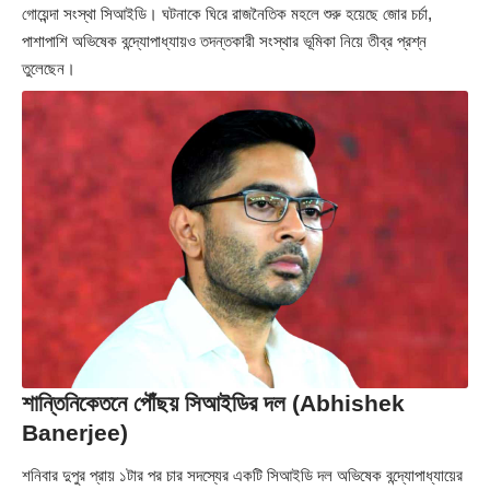
গোয়েন্দা সংস্থা সিআইডি। ঘটনাকে ঘিরে রাজনৈতিক মহলে শুরু হয়েছে জোর চর্চা,
পাশাপাশি অভিষেক বন্দ্যোপাধ্যায়ও তদন্তকারী সংস্থার ভূমিকা নিয়ে তীব্র প্রশ্ন
তুলেছেন।
শান্তিনিকেতনে পৌঁছয় সিআইডির দল (Abhishek
Banerjee)
শনিবার দুপুর প্রায় ১টার পর চার সদস্যের একটি সিআইডি দল অভিষেক বন্দ্যোপাধ্যায়ের