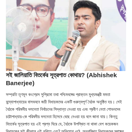
সই জালিয়াতি বিতর্কের সূত্রপাত কোথায়? (Abhishek
Banerjee)
সম্প্রতি তৃণমূল কংগ্রেস সুপ্রিমো তথা পশ্চিমবঙ্গের প্রাক্তন মুখ্যমন্ত্রী মমতা
বন্দ্যোপাধ্যায়ের বাসভবনে জয়ী বিধায়কদের একটি গুরুত্বপূর্ণ বৈঠক অনুষ্ঠিত হয়। সেই
বৈঠকে পরিষদীয় দলনেতা নির্বাচনের সিদ্ধান্ত নেওয়া হয় এবং প্রবীণ নেতা শোভনদেব
চট্টোপাধ্যায়-কে পরিষদীয় দলনেতা হিসেবে বেছে নেওয়া হয় বলে জানা যায়। কিন্তু
বিতর্কের সূত্রপাত হয় এই প্রশ্ন ঘিরে যে, বৈঠকে উপস্থিত না থাকা বেশ কয়েকজন
বিধায়কের সই কীভাবে ওই নথিতে এল? অভিযোগ ওঠে, অনুপস্থিত বিধায়কদের স্বাক্ষর