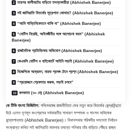
তারপর কালীঘাটের বাড়িতে তদন্তকারীরা (Abhishek Banerjee)
সই জালিয়াতি বিতর্কের সূত্রপাত কোথায়? (Abhishek Banerjee)
“আমি শান্তিনিকেতনে থাকি না” (Abhishek Banerjee)
“নোটিস নিয়েছি, আইনজীবীর সঙ্গে আলোচনা করব” (Abhishek
Banerjee)
রাজনৈতিক প্রতিহিংসার অভিযোগ (Abhishek Banerjee)
কেএমসি নোটিস ও হাইকোর্টে আইনি লড়াই (Abhishek Banerjee)
বিজেপিকে আক্রমণ, নারদা প্রসঙ্গ টেনে প্রশ্ন (Abhishek Banerjee)
“প্রয়োজনে গ্রেফতার করুক, লড়াই চলবে”
কলকাতা (৩০ মে) (Abhishek Banerjee)
কে টিভি বাংলা ডিজিটাল:
পশ্চিমবঙ্গের রাজনীতিতে ফের নতুন করে বিতর্কের কেন্দ্রবিন্দুতে
উঠে এলেন তৃণমূল কংগ্রেসের সর্বভারতীয় সাধারণ সম্পাদক ও সাংসদ অভিষেক
বন্দ্যোপাধ্যায় (Abhishek Banerjee)। বিধানসভার পরিষদীয় দলনেতা নির্বাচন
সংক্রান্ত কথিত সই জালিয়াতি মামলার তদন্তে শনিবার তাঁর বাড়িতে পৌঁছয় রাজ্য