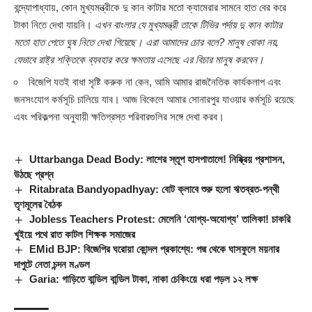
বন্দ্যোপাধ্যায়, কোন মুখ্যমন্ত্রীকে দু কান কাটার মতো ক্যামেরার সামনে হাত বের করে
টাকা নিতে দেখা যায়নি।
এখন বাংলার যে মুখ্যমন্ত্রী তাকে টিভির পর্দায় দু কান কাটার
মতো হাত পেতে ঘুষ নিতে দেখা গিয়েছে। এরা আমাদের চোর বলে? মানুষ বোকা নয়,
যেভাবে রাষ্ট্র শক্তিকে ব্যবহার করে ক্ষমতায় এসেছে এর বিচার মানুষ করবেন।
বিজেপি যতই বাধা সৃষ্টি করুক না কেন, আমি আমার রাজনৈতিক কার্যকলাপ এবং
জনসংযোগ কর্মসূচি চালিয়ে যাব। আজ বিকেলে আমার সোনারপুর যাওয়ার কর্মসূচি রয়েছে
এবং পরিকল্পনা অনুযায়ী ক্ষতিগ্রস্ত পরিবারগুলির সঙ্গে দেখা করব।
Uttarbanga Dead Body: লাশের স্তূপ হাসপাতালে! নিষ্ক্রিয় প্রশাসন,
উঠছে প্রশ্ন
Ritabrata Bandyopadhyay: বোট ক্লাবে শুরু হলো ঋতব্রত-পন্থী
তৃণমূলের বৈঠক
Jobless Teachers Protest: মেলেনি ‘যোগ্য-অযোগ্য’ তালিকা! চাকরি
খুইয়ে পথে রাত কাটল শিক্ষক সমাজের
EMid BJP: বিজেপির ঘরোয়া কোন্দল প্রকাশ্যে: পদ্ম থেকে ঘাসফুলে ময়নার
দাপুটে নেতা চন্দন মণ্ডল
Garia: গাড়িতে বান্ডিল বান্ডিল টাকা, নাকা চেকিংয়ে ধরা পড়ল ১২ লক্ষ