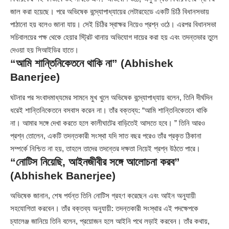
জাল করা হয়েছে। পরে অভিষেক বন্দ্যোপাধ্যায়ের লেটারহেডে একটি চিঠি বিধানসভায়
পাঠানো হয় বলেও জানা যায়। সেই চিঠির স্বাক্ষর নিয়েও প্রশ্ন ওঠে। এরপর বিধানসভা
সচিবালয়ের পক্ষ থেকে হেয়ার স্ট্রিট থানায় অভিযোগ দায়ের করা হয় এবং তদন্তভার তুলে
দেওয়া হয় সিআইডির হাতে।
“আমি শান্তিনিকেতনে থাকি না” (Abhishek
Banerjee)
ঘটনার পর সংবাদমাধ্যমের সামনে মুখ খুলে অভিষেক বন্দ্যোপাধ্যায় বলেন, তিনি দীর্ঘদিন
ধরেই শান্তিনিকেতনে বসবাস করেন না। তাঁর বক্তব্য: “আমি শান্তিনিকেতনে থাকি
না। আমার সঙ্গে দেখা করতে হলে কালীঘাটের বাড়িতেই আসতে হবে। ” তিনি আরও
প্রশ্ন তোলেন, একটি তদন্তকারী সংস্থা যদি সাত বছর পরেও তাঁর প্রকৃত ঠিকানা
সম্পর্কে নিশ্চিত না হয়, তাহলে তাদের তদন্তের দক্ষতা নিয়েই প্রশ্ন উঠতে পারে।
“নোটিস নিয়েছি, আইনজীবীর সঙ্গে আলোচনা করব”
(Abhishek Banerjee)
অভিষেক জানান, শেষ পর্যন্ত তিনি নোটিস গ্রহণ করেছেন এবং আইন অনুযায়ী
সহযোগিতা করবেন। তাঁর বক্তব্য অনুযায়ী: তদন্তকারী সংস্থার এই পদক্ষেপকে
চ্যালেঞ্জ জানিয়ে তিনি বলেন, প্রয়োজন হলে আইনি পথে লড়াই করবেন। তাঁর কথায়,