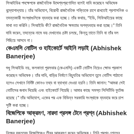
সিআইডির পদক্ষেপকে রাজনৈতিক উদ্দেশ্যপ্রণোদিত বলেই দাবি করেছেন অভিষেক
বন্দ্যোপাধ্যায়। তাঁর অভিযোগ, বিরোধী রাজনৈতিক শক্তিকে চাপে রাখতেই প্রশাসনিক ও
তদন্তকারী সংস্থাগুলিকে ব্যবহার করা হচ্ছে। তাঁর কথায়, “ইডি, সিবিআইয়ের কাছে
মাথা নত করিনি। সিআইডি কী? রাজনৈতিক ক্ষমতার অপব্যবহার করা হচ্ছে।” তিনি
দাবি করেন, তদন্তের নামে ভয় দেখানোর চেষ্টা চলছে, কিন্তু তাতে তিনি বা তাঁর দল
পিছিয়ে আসবে না।
কেএমসি নোটিস ও হাইকোর্টে আইনি লড়াই (Abhishek
Banerjee)
শুধু সিআইডি নয়, কলকাতা পুরসভার (কেএমসি) একটি নোটিস নিয়েও ক্ষোভ প্রকাশ
করেছেন অভিষেক। তাঁর দাবি, বাড়ির নির্মাণে বিচ্যুতির অভিযোগ তুলে নোটিস পাঠানো
হলেও সেখানে নির্দিষ্ট কোনও তথ্য বা ব্যাখ্যা দেওয়া হয়নি। তিনি জানান: “আমরা সেই
নোটিসের জবাব দিয়েছি এবং হাইকোর্টে গিয়েছি। আমার কাছে সমস্ত সিসিটিভি ফুটেজ
রয়েছে।” তাঁর অভিযোগ, একের পর এক বিভিন্ন সরকারি সংস্থাকে ব্যবহার করে চাপ
সৃষ্টি করা হচ্ছে।
বিজেপিকে আক্রমণ, নারদা প্রসঙ্গ টেনে প্রশ্ন (Abhishek
Banerjee)
নিজের বক্তব্যে বিজেপিকেও তীব্র আক্রমণ করেন অভিষেক। তিনি প্রশ্ন তোলেন,