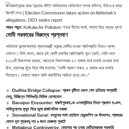
আরও পড়ুন:
Kolkata Air Pollution: শহরে শীতের দাপট, পাল্লা দিয়ে বাড়ছে দূষণ!
মোদী সরকারের বিরুদ্ধে প্রশ্নবাণ
অভিষেক বন্দ্যোপাধ্যায় প্রধানমন্ত্রী নরেন্দ্র মোদীর দেওয়া প্রতিশ্রুতি নিয়েও প্রশ্ন
তোলেন। তিনি বলেন, বছরে দুই কোটি চাকরির প্রতিশ্রুতি পূরণ হয়নি, গোটা দেশে
৪১২৩টি বিধানসভা রয়েছে, প্রত্যেক বিধানসভায় ৫৩ হাজার করে চাকরি দেওয়ার কথা
ছিল, চ্যালেঞ্জ ছুঁড়ে দিয়ে তাঁর মন্তব্য, “মোদী প্রমাণ করুন, ৫ হাজার করে চাকরি
দিয়েছেন। দেখাতে পারলে আমি রাজনীতির আঙিনা ছেড়ে দেব।”
Dudhia Bridge Collapse: প্রবল বৃষ্টিতে ভেসে গেল দুধিয়ার অস্থায়ী
সেতু, বিচ্ছিন্ন শিলিগুড়ি-মিরিক যোগাযোগ
Baruipur Encounter: বারুইপুরকাণ্ডে এনকাউন্টারে নিহত প্রভাস মণ্ডল,
অভিযুক্তের মৃত্যু ঘিরে তুঙ্গে রাজনৈতিক তরজা
Sensational Surat: বন্ধুদের সঙ্গে হোটেলে ফ্রেন্ডশিপ ডে উদযাপন, শ্বশুরের
ফোনে ধৃত পুত্রবধূ-সহ ৬ জন! চাঞ্চল্য সুরাটে
Metiabruz Controversy: বেহালার পর এবার মেটিয়াব্রুজে সরকারি