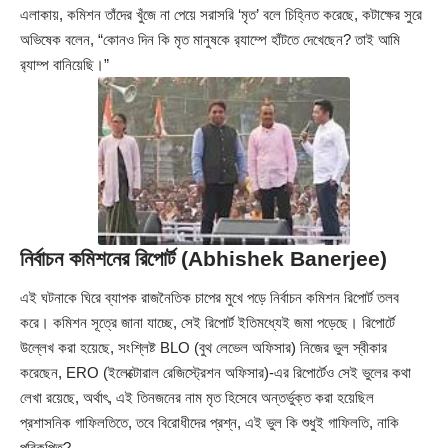
এলাকায়, কমিশন তাঁদের খুঁজে না পেয়ে সরাসরি ‘মৃত’ বলে চিহ্নিত করেছে, কটাক্ষের সুরে
অভিষেক বলেন, “কোনও দিন কি মৃত মানুষকে র‍্যাম্পে হাঁটতে দেখেছেন? তাই আমি
র‍্যাম্প বানিয়েছি।”
নির্বাচন কমিশনের রিপোর্ট (Abhishek Banerjee)
এই ঘটনাকে ঘিরে ব্যাপক রাজনৈতিক চাপের মুখে পড়ে নির্বাচন কমিশন রিপোর্ট তলব
করে। কমিশন সূত্রে জানা যাচ্ছে, সেই রিপোর্ট ইতিমধ্যেই জমা পড়েছে। রিপোর্টে
উল্লেখ করা হয়েছে, সংশ্লিষ্ট BLO (বুথ লেভেল অফিসার) নিজের ভুল স্বীকার
করেছেন, ERO (ইলেক্টোরাল রেজিস্ট্রেশন অফিসার)-এর রিপোর্টেও সেই ভুলের কথা
লেখা রয়েছে, অর্থাৎ, এই তিনজনের নাম মৃত হিসেবে অন্তর্ভুক্ত করা হয়েছিল
প্রশাসনিক গাফিলতিতে, তবে বিরোধীদের প্রশ্ন, এই ভুল কি শুধুই গাফিলতি, নাকি
পরিকল্পিত?