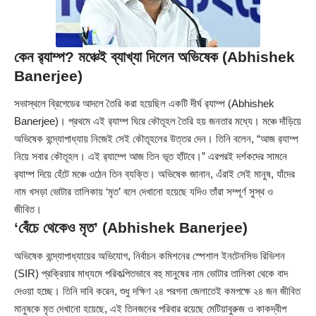
কেন র‍্যাম্প? মঞ্চেই ব্যাখ্যা দিলেন অভিষেক (Abhishek
Banerjee)
সভাস্থলে ব্রিগেডের আদলে তৈরি করা হয়েছিল একটি দীর্ঘ র‍্যাম্প (
Abhishek
Banerjee
)। প্রথমে এই র‍্যাম্প ঘিরে কৌতূহল তৈরি হয় জনতার মধ্যে। মঞ্চে দাঁড়িয়ে
অভিষেক বন্দ্যোপাধ্যায় নিজেই সেই কৌতূহলের উত্তর দেন। তিনি বলেন, “আজ র‍্যাম্প
নিয়ে সবার কৌতূহল। এই র‍্যাম্পে আজ তিন ভূত হাঁটবে।” এরপরই দর্শকদের সামনে
র‍্যাম্প দিয়ে হেঁটে মঞ্চে ওঠেন তিন ব্যক্তি। অভিষেক জানান, এঁরাই সেই মানুষ, যাঁদের
নাম খসড়া ভোটার তালিকায় ‘মৃত’ বলে দেখানো হয়েছে যদিও তাঁরা সম্পূর্ণ সুস্থ ও
জীবিত।
‘বেঁচে থেকেও মৃত’ (Abhishek Banerjee)
অভিষেক বন্দ্যোপাধ্যায়ের অভিযোগ, নির্বাচন কমিশনের স্পেশাল ইনটেনসিভ রিভিশন
(SIR) প্রক্রিয়ার মাধ্যমে পরিকল্পিতভাবে বহু মানুষের নাম ভোটার তালিকা থেকে বাদ
দেওয়া হচ্ছে। তিনি দাবি করেন, শুধু দক্ষিণ ২৪ পরগনা জেলাতেই কমপক্ষে ২৪ জন জীবিত
মানুষকে মৃত দেখানো হয়েছে, এই তিনজনের পরিবার রয়েছে মেটিয়াবুরুজ ও কাকদ্বীপ