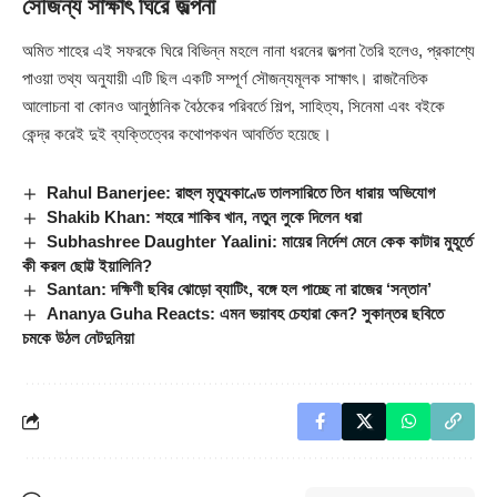
সৌজন্য সাক্ষাৎ ঘিরে জল্পনা
অমিত শাহের এই সফরকে ঘিরে বিভিন্ন মহলে নানা ধরনের জল্পনা তৈরি হলেও, প্রকাশ্যে
পাওয়া তথ্য অনুযায়ী এটি ছিল একটি সম্পূর্ণ সৌজন্যমূলক সাক্ষাৎ। রাজনৈতিক
আলোচনা বা কোনও আনুষ্ঠানিক বৈঠকের পরিবর্তে শিল্প, সাহিত্য, সিনেমা এবং বইকে
কেন্দ্র করেই দুই ব্যক্তিত্বের কথোপকথন আবর্তিত হয়েছে।
Rahul Banerjee: রাহুল মৃত্যুকাণ্ডে তালসারিতে তিন ধারায় অভিযোগ
Shakib Khan: শহরে শাকিব খান, নতুন লুকে দিলেন ধরা
Subhashree Daughter Yaalini: মায়ের নির্দেশ মেনে কেক কাটার মুহূর্তে
কী করল ছোট্ট ইয়ালিনি?
Santan: দক্ষিণী ছবির ঝোড়ো ব্যাটিং, বঙ্গে হল পাচ্ছে না রাজের ‘সন্তান’
Ananya Guha Reacts: এমন ভয়াবহ চেহারা কেন? সুকান্তর ছবিতে
চমকে উঠল নেটদুনিয়া