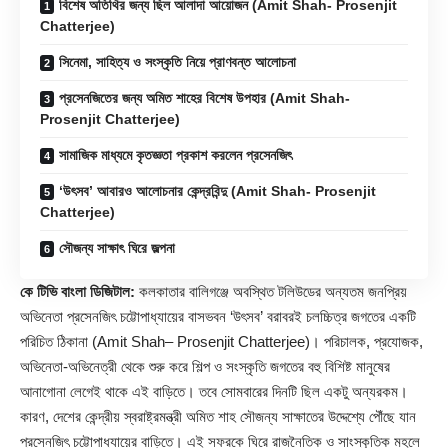
বিশেষ অতিথির জন্য ছিল আলাদা আয়োজন (Amit Shah- Prosenjit
Chatterjee)
সিনেমা, সাহিত্য ও সংস্কৃতি নিয়ে প্রাণবন্ত আলোচনা
প্রসেনজিতের জন্য অমিত শাহের বিশেষ উপহার (Amit Shah-
Prosenjit Chatterjee)
সামাজিক মাধ্যমে কৃতজ্ঞতা প্রকাশ করলেন প্রসেনজিৎ
‘উৎসব’ আবারও আলোচনার কেন্দ্রবিন্দু (Amit Shah- Prosenjit
Chatterjee)
সৌজন্য সাক্ষাৎ ঘিরে জল্পনা
কে টিভি বাংলা ডিজিটাল:
কলকাতার বালিগঞ্জে অবস্থিত টলিউডের অন্যতম জনপ্রিয়
অভিনেতা প্রসেনজিৎ চট্টোপাধ্যায়ের বাসভবন ‘উৎসব’ বরাবরই চলচ্চিত্র জগতের একটি
পরিচিত ঠিকানা (
Amit Shah
–
Prosenjit Chatterjee
)। পরিচালক, প্রযোজক,
অভিনেতা-অভিনেত্রী থেকে শুরু করে শিল্প ও সংস্কৃতি জগতের বহু বিশিষ্ট মানুষের
আনাগোনা লেগেই থাকে এই বাড়িতে। তবে সোমবারের দিনটি ছিল একটু অন্যরকম।
কারণ, দেশের কেন্দ্রীয় স্বরাষ্ট্রমন্ত্রী অমিত শাহ সৌজন্য সাক্ষাতের উদ্দেশ্যে পৌঁছে যান
প্রসেনজিৎ চট্টোপাধ্যায়ের বাড়িতে। এই সফরকে ঘিরে রাজনৈতিক ও সাংস্কৃতিক মহলে