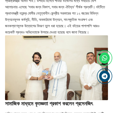
স্বরাষ্ট্রমন্ত্রী অমিত শাহ। উপহার হিসেবে পাওয়া বইগুলির মধ্যে সবচেয়ে বেশি
আলোচনায় এসেছে ‘সবার জন্য বিকাশ, সবার জন্য ঐতিহ্য’ শীর্ষক গ্রন্থটি। বইটিতে
প্রধানমন্ত্রী নরেন্দ্র মোদীর নেতৃত্বাধীন কেন্দ্রীয় সরকারের গত ১২ বছরের বিভিন্ন
উন্নয়নমূলক কর্মসূচি, নীতি, অবকাঠামো উন্নয়ন, সাংস্কৃতিক সংরক্ষণ এবং
জনকল্যাণমূলক উদ্যোগের বিবরণ তুলে ধরা হয়েছে। এই বইয়ের পাশাপাশি আরও
কয়েকটি গ্রন্থও অভিনেতাকে উপহার দেওয়া হয়েছে বলে জানা গিয়েছে।
সামাজিক মাধ্যমে কৃতজ্ঞতা প্রকাশ করলেন প্রসেনজিৎ