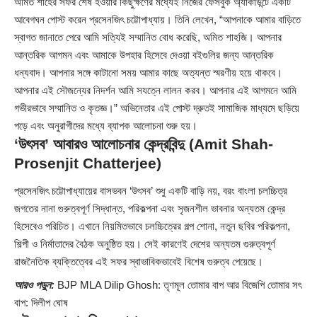
অমিত শাহের সফর শেষ হওয়ার কিছুক্ষণের মধ্যেই নিজের ফেসবুক অ্যাকাউন্টে একটি
আবেগঘন পোস্ট করেন প্রসেনজিৎ চট্টোপাধ্যায়। তিনি লেখেন, “আপনাকে আমার বাড়িতে
স্বাগত জানাতে পেরে আমি সত্যিই সম্মানিত বোধ করেছি, অমিত শাহজি। আপনার
আন্তরিক আগমন এবং আমাকে উপহার হিসেবে দেওয়া বইগুলির জন্য আন্তরিক
ধন্যবাদ। আপনার সঙ্গে কাটানো সময় আমার কাছে অত্যন্ত স্মরণীয় হয়ে থাকবে।
আপনার এই সৌজন্যের নিদর্শন আমি সযত্নে লালন করব। আপনার এই আগমনে আমি
গভীরভাবে সম্মানিত ও কৃতজ্ঞ।” অভিনেতার এই পোস্ট দ্রুতই সামাজিক মাধ্যমে ছড়িয়ে
পড়ে এবং অনুরাগীদের মধ্যে ব্যাপক আলোচনা শুরু হয়।
‘উৎসব’ আবারও আলোচনার কেন্দ্রবিন্দু (Amit Shah-
Prosenjit Chatterjee)
প্রসেনজিৎ চট্টোপাধ্যায়ের বাসভবন ‘উৎসব’ শুধু একটি বাড়ি নয়, বরং বাংলা চলচ্চিত্র
জগতের নানা গুরুত্বপূর্ণ সিদ্ধান্ত, পরিকল্পনা এবং সৃজনশীল ভাবনার অন্যতম কেন্দ্র
হিসেবেও পরিচিত। এখানে নিয়মিতভাবে চলচ্চিত্রের গল্প শোনা, নতুন ছবির পরিকল্পনা,
শিল্পী ও নির্মাতাদের বৈঠক অনুষ্ঠিত হয়। সেই কারণেই দেশের অন্যতম গুরুত্বপূর্ণ
রাজনৈতিক ব্যক্তিত্বের এই সফর স্বাভাবিকভাবেই বিশেষ গুরুত্ব পেয়েছে।
আরও পড়ুন:
BJP MLA Dilip Ghosh: তৃণমূল তোমার বাপ আর বিজেপি তোমার সৎ
বাপ: দিলীপ ঘোষ