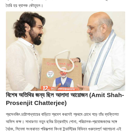
তৈরি হয় ব্যাপক কৌতূহল।
বিশেষ অতিথির জন্য ছিল আলাদা আয়োজন (Amit Shah-
Prosenjit Chatterjee)
প্রসেনজিৎ চট্টোপাধ্যায়ের বাড়িতে প্রবেশ করলেই প্রথমে চোখে পড়ে তাঁর ব্যক্তিগত
অফিস কক্ষ। সাধারণত নতুন ছবির চিত্রনাট্য শোনা, পরিচালক-প্রযোজকদের সঙ্গে
বৈঠক, সিনেমা সংক্রান্ত পরিকল্পনা কিংবা ইন্ডাস্ট্রির বিভিন্ন গুরুত্বপূর্ণ আলোচনা এই