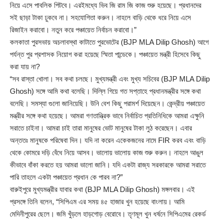
নিয়ে এসে পাবলিক পিটবে। এরইমধ্যে ভিব জি রাম জি কাজ শুরু হয়েছে। প্রধানদের
সই ছাড়া টাকা ঢুকবে না। সহযোগিতা করুন। নাহলে বাড়ি থেকে ধরে নিয়ে এসে
রিজাইন করাবো। নতুন করে পঞ্চায়েত নির্বাচন করাবো।”
কলকাতা পুরসভায় অচলাবস্থা কাটাতে পুরভোটের (BJP MLA Dilip Ghosh) আগে
পর্যন্ত পুর প্রশাসক নিয়োগ করা হয়েছে স্মিতা পান্ডেকে। পঞ্চায়েত মন্ত্রী হিসেবে কিছু
করা যায় না?
“সব রাস্তা খোলা। সব কথা চলছে। মুখ্যমন্ত্রী এবং মুখ্য সচিবের (BJP MLA Dilip
Ghosh) সঙ্গে আমি কথা বলেছি। দিল্লি গিয়ে গত সপ্তাহে প্রধানমন্ত্রীর সঙ্গে কথা
বলেছি। সমস্যা গুলো জানিয়েছি। উনি বেশ কিছু পরামর্শ দিয়েছেন। কেন্দ্রীয় পঞ্চায়েত
মন্ত্রীর সঙ্গে কথা হয়েছে। আমরা গণতান্ত্রিক ভাবে নির্বাচিত প্রতিনিধিকে আমরা এক্ষুনি
সরাতে চাইনা। আমরা চাই তারা মানুষের ভোট মানুষের টাকা লুঠ করেছেন। এবার
অন্ততঃ মানুষকে পরিষেবা দিন। যদি না করেন একেকজনের নামে FIR করব এবং বাড়ি
থেকে কোমরে দড়ি বেঁধে নিয়ে আসব। ভালোয় ভালোয় কাজ শুরু করুন। নাহলে আঙুল
কীভাবে বাঁকা করতে হয় আমরা ভালো জানি। যদি একটা রাজ্য সরকারকে আমরা সরাতে
পারি তাহলে একটা পঞ্চায়েত প্রধান কে পারব না?”
বারুইপুরে মুখ্যমন্ত্রীর যাবার কথা (BJP MLA Dilip Ghosh) মঙ্গলবার। এই
প্রসঙ্গে তিনি বলেন, “সিপিএম এর সময় ৪৫ হাজার খুন হয়েছে বাংলায়। আমি
মেদিনীপুরের ছেলে। জমি খুঁড়লে হাড়গোড় বেরোবে। তৃণমূল খুন ধর্ষনে সিপিএমের রেকর্ড