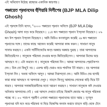
এই অভিযোগ উঠেছে রাজ্যের একাধিক জায়গায়।
পঞ্চায়েত প্রধানদের হুঁশিয়ারি দিলীপের (BJP MLA Dilip
Ghosh)
এই প্রসঙ্গে তিনি বলেন, “২০০০ পঞ্চায়েত প্রধান অফিসে (BJP MLA Dilip
Ghosh) আসা বন্ধ করে দিয়েছেন। ১১৪ জন পঞ্চায়েত প্রধান ইস্তফা দিয়েছেন। ৮৯
জন উপ প্রধান ইস্তফা দিয়েছেন। আমি ভিডিও কনফারেন্স করেছি ২৬ জন পঞ্চায়েত
প্রধানের সঙ্গে। তাদের কাছে আবেদন করেছি আপনারা কাজ করুন। সাধারণ মানুষ
সাফার করছেন। একটা সার্টিফিকেটের জন্য দরজায় দরজায় ঘুরছে। তারা আপনাদের
জিতিয়েছিলন। মানুষকে পরিষেবা দেওয়ার জন্য জিতিয়েছিলেন। আপনারা ডিমের ভয়ে
আসছেন না। এটা করবেন না। মানুষকে পরিষেবা দিন। আমরা আপনাদের প্রোটেকশন
দেব। ডিম তো কিছুই নয়। এরপর বাড়ি ঘেরাও করে পাবলিক ইট মারবে। হয় আপনারা
ইস্তফা দিন। অথবা অফিসে আসুন। আমরা নিরাপত্তা দেব। আমি বিডিও দের বলেছি
কারা কারা আসছেন না আপনারা দেখুন। নাহলে কিন্তু আমাদের লোকেরা বাড়ি ঘিরে ইট
মারবে। আপনারা সমাজবিরোধীদের মতো আচরণ করছেন। সাধারণ মানুষকে কষ্ট দেওয়ার
অধিকার আপনাদের নেই। ওরা আসলে দেখাতে চাইছে বিজেপি জেতার পর মানুষ পরিষেবা
পাচ্ছে না। ৮০ শতাংশ গ্রামীণ এলাকা পঞ্চায়েত প্রধানদের হাতে আছে। তৃণমূল
প্রধানরা যদি মনে করে পরিষেবা না দিয়ে বিজেপির বদনাম করাবে তাহলে বাড়ি থেকে টেনে