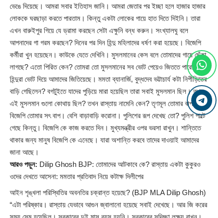
ভেঙে দিয়েছে। আমরা সবার ইতিহাস জানি। আমরা জেতার পর ইচ্ছা হলে হাজার হাজার
লোককে ঘরছাড়া করতে পারতাম। কিন্তু একটা লোকের গায়ে হাত দিতে দিইনি। তারা
এখন বারুইপুর গিয়ে যে ড্রামা করছেন সেটা এক্ষুনি বন্ধ করুন। সংখ্যালঘু বলে
আপনাদের গা গরম করছেন? দিনের পর দিন হিন্দু মহিলাদের ধর্ষণ করা হয়েছে। বিজেপি
কর্মীরা খুন হয়েছেন। কাউকে যেতে দেখিনি। মুসলমানের কেস বলে তোমাদের গায়ে ছেঁকা
লাগছে? এতো পিরিত কেন? তোমরা তো মুসলমানের সব ভোট পেয়েও জিততে পারো নি।
হিন্দুরা ভোট দিয়ে আমাদের জিতিয়েছে। মমতা ব্যানার্জি, বুদ্ধদেব ভট্টাচার্য কটা নিপীড়িতের
বাড়ি গেছিলেন? বগটুইতে যাদের পুড়িয়ে মারা হয়েছিল তারা সবাই মুসলমান ছিল। তখন
এই মুসলমান গুলো কোথায় ছিল? তখন রাস্তায় নামেনি কেন? তৃণমূল তোমার বাপ আর
বিজেপি তোমার সৎ বাপ। বেশি বাড়াবাড়ি করোনা। পুলিশের রূপ দেখেছ তো? পুলিশ পাল্টে
গেছে কিন্তু। বিজেপি কে কাজ করতে দিন। মুখ্যমন্ত্রীর ওপর ভরসা রাখুন। শান্তিতে
থাকার জন্য মানুষ বিজেপি কে এনেছে। যারা অশান্তি করবে তাদের দাওয়াই আমাদের
জানা আছে।
আরও পড়ুন:
Dilip Ghosh BJP: তোমাদের আটকাবে কে? রাস্তায় একটা কুকুরও
ওদের দেখতে আসেনা: মমতার প্রতিবাদ নিয়ে কটাক্ষ দিলীপের
আইন শৃঙ্খলা পরিস্থিতির অবনতির চক্রান্ত হয়েছে? (BJP MLA Dilip Ghosh)
“এটা পরিষ্কার। রাস্তায় যেভাবে আগুন জ্বালানো হয়েছে সবাই দেখেছে। আর জি করের
সময় সেম হয়েছিল। সরকারের দুই মাস বয়স হয়নি। সরকারের সদিচ্ছা লক্ষ্য রাখুন।