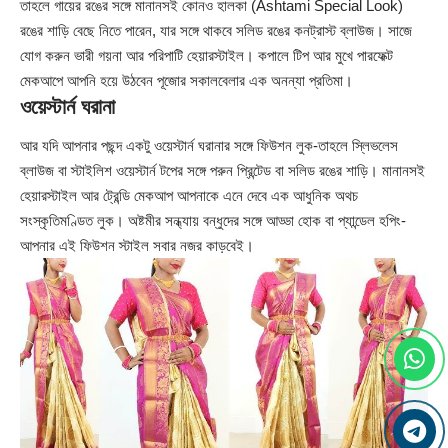
তাহলে গায়ের রঙের সঙ্গে মানানসই কোনও হালকা (Ashtami Special Look)
রঙের শাড়ি বেছে নিতে পারেন, যার সঙ্গে থাকবে সলিড রঙের কনট্রাস্ট ব্লাউজ। সাজে
যোগ করুন ভারী গয়না আর পরিপাটি হেয়ারস্টাইল। কপালে টিপ আর মুখে পারফেক্ট
মেকআপে আপনি হয়ে উঠবেন পূজোর সকালবেলার এক অনন্যা প্রতিমা।
ওয়েস্টার্ন ঘরানা
আর যদি আপনার পছন্দ একটু ওয়েস্টার্ন ঘরানার সঙ্গে ফিউশন লুক-তাহলে স্লিভলেস
ব্লাউজ বা স্টাইলিশ ওয়েস্টার্ন টপের সঙ্গে পরুন প্রিন্টেড বা সলিড রঙের শাড়ি। মানানসই
হেয়ারস্টাইল আর ট্রেন্ডি মেকআপ আপনাকে এনে দেবে এক আধুনিক অথচ
সংস্কৃতিমণ্ডিত লুক। অষ্টমীর সন্ধ্যায় বন্ধুদের সঙ্গে আড্ডা হোক বা প্যান্ডেল হপিং-
আপনার এই ফিউশন স্টাইল সবার নজর কাড়বেই।