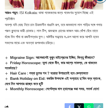
আরও পড়ুন:
ISI Kolkata: ভাষা গবেষকদের জন্য গবেষণার সুযোগ দিচ্ছে এই
প্রতিষ্ঠান
অবশ্য যদি বেছে নিতে চান চিরকালীন বাঙালি রূপ, তবে জমকালো লাল শাড়ির সঙ্গে গলায়
পরুন কুন্দনের ভারী চোকার। লাল টিপ, ঝকঝকে চোখের কাজল আর খোঁপা বেঁধে তাতে
গুঁজে দিন গাঁদা বা রজনীগন্ধার ফুল। অষ্টমীর সন্ধ্যায় মণ্ডপ আলো করে আপনি হবেন
সকলের মাঝে এক অনন্যা রূপকথার চরিত্র।
Migraine Sign: আগেভাগেই বুঝুন মাইগ্রেনের ইঙ্গিত, কিন্তু কীভাবে?
Friday Horoscope: তুলা থেকে মীন, কার ভাগ্যে সাফল্য, কে থাকবেন
সতর্কতায়?
Hair Care : লম্বা চুলের শখ ? ঘরোয়া উপায়তেই হবে কেল্লাফতে
Bank Holiday on Eid: বকরিদ উপলক্ষে এই সপ্তাহে দু’দিন বন্ধ ব্যাংক,
দেখে নিন আপনার রাজ্যে কবে ছুটি
Monthly Horoscope: সেপ্টেম্বর মাস চ্যালেঞ্জে ভরা সময়, সতর্ক হোন!