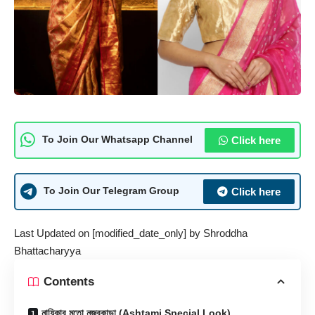
Click here
To Join Our Whatsapp Channel
Click here
To Join Our Telegram Group
Last Updated on [modified_date_only] by
Shroddha
Bhattacharyya
Contents
নায়িকার মতো নজরকাড়া (Ashtami Special Look)