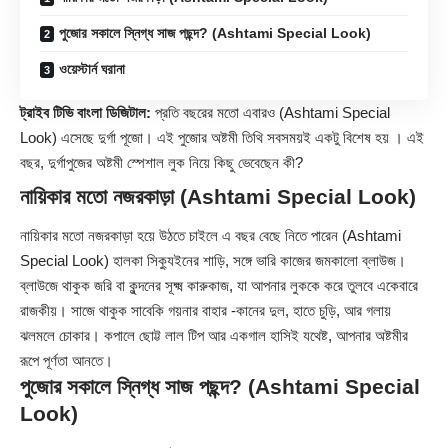
পুজোর সকালে স্নিগ্ধ সাজ পছন্দ? (Ashtami Special Look)
ওয়েস্টার্ন ঘরানা
ট্রাইব টিভি বাংলা ডিজিটাল:
প্রতি বছরের মতো এবারও (
Ashtami Special
Look
) এসেছে দুর্গা পূজো। এই পুজোর অষ্টমী তিথি সবসময়ই একটু বিশেষ হয় । এই
বছর, দুর্গাপুজের অষ্টমী স্পেশাল লুক নিয়ে কিছু ভেবেছেন কী?
নায়িকার মতো নজরকাড়া (Ashtami Special Look)
নায়িকার মতো নজরকাড়া হয়ে উঠতে চাইলে এ বছর বেছে নিতে পারেন (Ashtami
Special Look) হালকা সিক্যুইনের শাড়ি, সঙ্গে ভারি কাজের জমকালো ব্লাউজ।
ব্লাউজে থাকুক জরি বা কুন্দনের সূক্ষ্ম কারুকাজ, যা আপনার লুককে করে তুলবে একেবারে
রাজকীয়। সাজে থাকুক সাবেকি গয়নার বাহার -কানের দুল, হাতে চুড়ি, আর গলায়
ঝলমলে চোকার। কপালে ছোট্ট লাল টিপ আর একগাল হাসিই যথেষ্ট, আপনার অষ্টমীর
রূপে পূর্ণতা আনতে।
পুজোর সকালে স্নিগ্ধ সাজ পছন্দ? (Ashtami Special
Look)