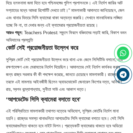
দিয়ে হলফনামা জমা দিতে হবে পশ্চিমবঙ্গের পুলিশ প্রশাসনকে। এই নির্দেশ জারির আট
সপ্তাহের মধ্যে আমরা রিপোর্টটি দেখতে চাই।’’ মামলাকারী আদালতে জানিয়েছেন, জেল
এবং থানার ভিতরে সিসি ক্যামেরা থাকা অত্যন্ত জরুরি। সেখানে মানবাধিকার লঙ্ঘিত
হচ্ছে কি না, তা দেখার জন্য এই ক্যামেরার প্রয়োজনীয়তা রয়েছে।
আরও পড়ুন:
Teachers Protest: স্কুলে ফিরলে বঞ্চিতদের লড়াই জারি, বিকাশ ভবন
অভিযানের প্রস্তুতি
কোর্ট সেই প্রয়োজনীয়তা উল্লেখ করে
সুপ্রিম কোর্ট সেই প্রয়োজনীয়তা উল্লেখ করে থানা এবং জেলে সিসিটিভি বসানো, তার
রক্ষণাবেক্ষণ এবং মেরামতের নির্দেশ দিয়েছিল। আদালতের সেই নির্দেশ কার্যকর করার
জন্য রাজ্য সরকার কী কী পদক্ষেপ করেছে, জানতে চেয়েছেন মামলাকারী। রাজ্যের
তরফে এই মামলায় আইনজীবী ছিলেন অ্যাডভোকেট জেনারেল কিশোর দত্ত, অনির্বাণ
রায়, স্বপন বন্দ্যোপাধ্যায়, সুনীতা সাউ এবং আকাশ দত্ত।
‘আপডেটেড সিসি ক্যামেরা বসাতে হবে’
এই পরিস্থিতিতে মামলাকারী তথাগত দত্তের অভিযোগ, সুপ্রিম কোর্টের নির্দেশ মানা
হয়নি। রাজ্যের সমস্ত থানাগুলিতে আপডেটেড সিসি ক্যামেরা বসাতে হবে। সেই সিসি
ক্যামেরাগুলিতে থাকতে হবে নাইট ভিশন। প্রত্যেকটি ক্যামেরায় থাকতে হবে অডিয়ো