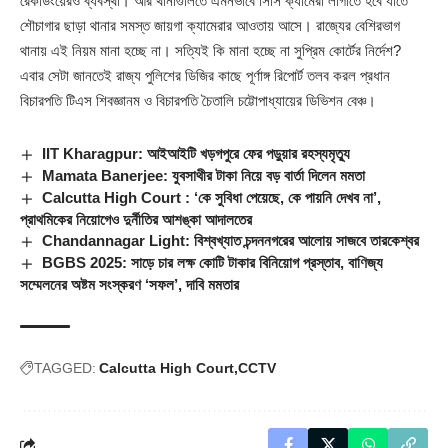
রেকর্ডিংয়েরও ব্যবস্থা। আর থানাগুলিতে এমনভাবে সিসি ক্যামেরা লাগাতে হবে যাতে
শৌচাগার ছাড়া থানার সমস্ত জায়গা ক্যামেরার আওতায় আসে। রাজ্যের বেশিরভাগ
থানায় এই নিয়ম মানা হচ্ছে না। সত্যিই কি মানা হচ্ছে না সুপ্রিম কোর্টের নির্দেশ?‌
এবার সেটা জানতেই রাজ্য পুলিশের ডিজির কাছে পূর্ণাঙ্গ রিপোর্ট তলব করল প্রধান
বিচারপতি টিএস শিবজ্ঞানম ও বিচারপতি চৈতালি চট্টোপাধ্যায়ের ডিভিশন বেঞ্চ।
IIT Kharagpur: আইআইটি খড়গপুরে ফের পড়ুয়ার রহস্যমৃত্যু
Mamata Banerjee: যুবসাথীর টাকা নিয়ে বড় বার্তা দিলেন মমতা
Calcutta High Court : ‘কে সুবিধা পেয়েছে, কে পায়নি দেখব না’,
প্রাথমিকের নিয়োগেও দুর্নীতির আশঙ্কা আদালতের
Chandannagar Light: বিশ্বখ্যাত চন্দননগরের আলোয় সাজবে তারকেশ্বর
BGBS 2025: সাড়ে চার লক্ষ কোটি টাকার বিনিয়োগ প্রস্তাব, বাণিজ্য
সম্মেলনের অষ্টম সংস্করণ ‘সফল’, দাবি মমতার
TAGGED:
Calcutta High Court
CCTV