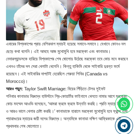
এবারের বিশ্বকাপের প্রায় বেশিরভাগ ম্যাচই হয়েছে সমানে-সমানে। যেখানে কোনও দল
ছেড়ে কথা বলেনি। এই আবহে আজ মুখোমুখি হবে মরক্কো এবং কানাডার।
নেদারল্যান্ডসকে হারিয়ে বিশ্বকাপের শেষ ষোলোয় উঠেছে মরক্কো তবে কোচ মনে করছেন
এখনও তাঁদের দল সেরা খেলাটা খেলেনি। কিন্তু হাকিমি থেকে সাইবারি দুরন্ত ফর্মে
রয়েছেন। এই সাইবারির দাপটেই হেরেছিল গেরুয়া শিবির (Canada vs
Morocco)।
আরও পড়ুন:
Taylor Swift Marriage: বিয়ের পিঁড়িতে টেলর সুইফট
শনিবার কানাডার বিরুদ্ধে হাউস্টনে প্রি-কোয়ার্টার ফাইনালে খেলতে নামার আগে মরক্কো
কোচ মহম্মদ আওভি বলেছেন, ‘আমরা ক্রমে ক্রমে উন্নতি করছি। প্রতি ম্যাচে শিখছি
ও আরও ভালে খেলার চেষ্টা করছি।’ কানাডাকে হারালে মরক্কো মুখোমুখি হবে ফ্রান্স এবং
প্যারাগুয়ের ম্যাচের জয়ী দলের বিরুদ্ধে। অন্যদিকে কানাডা দক্ষিণ আফ্রিকাকে এই
প্রথমবার শেষ ষোলোতে।