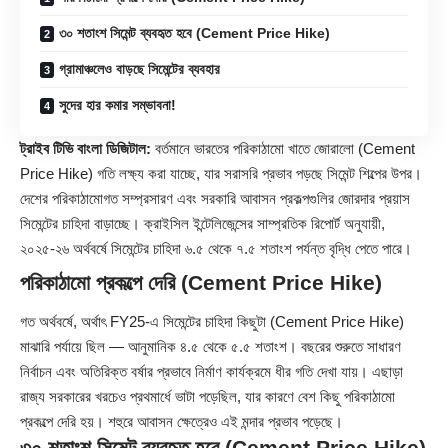
৩০ শতাংশ সিমেন্ট ব্যবহৃত হবে (Cement Price Hike)
গ্রামাঞ্চলেও বাড়ছে সিমেন্টের ব্যবহার
সুদের হার কমার সম্ভাবনা!
ট্রাইব টিভি বাংলা ডিজিটাল:
বর্তমানে ভারতের পরিকাঠামো খাতে জোরালো (Cement
Price Hike) গতি লক্ষ্য করা যাচ্ছে, যার সরাসরি প্রভাব পড়ছে সিমেন্ট শিল্পের উপর।
দেশের পরিকাঠামোগত সম্প্রসারণ এবং সরকারি আবাসন প্রকল্পগুলির জোরদার প্রয়াস
সিমেন্টের চাহিদা বাড়াচ্ছে। ক্রাইসিল ইন্টেলিজেন্সের সাম্প্রতিক রিপোর্ট অনুযায়ী,
২০২৫-২৬ অর্থবর্ষে সিমেন্টের চাহিদা ৬.৫ থেকে ৭.৫ শতাংশ পর্যন্ত বৃদ্ধি পেতে পারে।
পরিকাঠামো প্রকল্পে দেরি (Cement Price Hike)
গত অর্থবর্ষে, অর্থাৎ FY25-এ সিমেন্টের চাহিদা কিছুটা (
Cement
Price Hike)
মাঝারি পর্যায়ে ছিল — আনুমানিক ৪.৫ থেকে ৫.৫ শতাংশ। বছরের শুরুতে সাধারণ
নির্বাচন এবং অতিরিক্ত বর্ষার প্রভাবে নির্মাণ কার্যক্রমে ধীর গতি দেখা যায়। এছাড়া
রাজ্য সরকারের খরচেও প্রথমার্ধে ভাটা পড়েছিল, যার কারণে বেশ কিছু পরিকাঠামো
প্রকল্পে দেরি হয়। শহুরে আবাসন ক্ষেত্রেও এই মন্দার প্রভাব পড়েছে।
৩০ শতাংশ সিমেন্ট ব্যবহৃত হবে (Cement Price Hike)