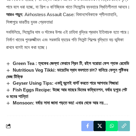
পাবে বলে ধরা হচ্ছে, যা শিল্প ও বাণিজ্যিক খাতে সিমেন্টের ব্যবহারে স্থিতিশীলতা আনবে।
আরও পড়ুন:
Airhostess Assault Case: বিমানসেবিকাকে শ্লীলতাহানি,
সিঙ্গাপুরে ভারতীয় যুবক গ্রেফতার!
সবমিলিয়ে, সিমেন্টের দাম ও স্টকের উপর এই চাহিদা বৃদ্ধির প্রভাব ইতিবাচক হতে পারে।
নির্মাণ খাতের পুনরুজ্জীবন এবং সরকারি ব্যয়ের গতি সিমেন্ট শিল্পের বৃদ্ধিতে বড় ভূমিকা
রাখবে বলেই মনে করা হচ্ছে।
Green Tea : ত্বকের জেল্লা ফেরাবে গ্রিন টি, রইল ঘরোয়া ফেস প্যাক রেমেডি
Nutritious Veg Tikki: ডায়েটের স্বাদ বদলাতে চান? বানিয়ে ফেলুন পুষ্টিকর
ভেজ টিক্কি
Geyser Using Tips: একটু ভুলেই বার্স্ট করতে পারে আপনার গিজার!
Fish Eggs Recipe: উচ্ছে আর মাছের ডিমের কম্বিনেশন, বর্ষার দুপুরে পেট
ও মনের শান্তি!
Monsoon: বর্ষায় সাদা জামা পড়তে ভয়! এবার থেকে আর নয়…