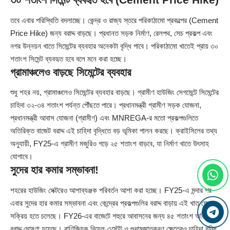
তবে এবার পরিস্থিতি বদলাচ্ছে। কেন্দ্র ও রাজ্য স্তরে পরিকাঠামো প্রকল্পের (Cement
Price Hike) জন্য বরাদ্দ বাড়ছে। প্রধানত সড়ক নির্মাণ, রেলপথ, সেচ প্রকল্প এবং
নগর উন্নয়ন খাতে সিমেন্টের ব্যবহার অনেকটা বৃদ্ধি পাবে। পরিকাঠামো খাতেই প্রায় ৩০
শতাংশ সিমেন্ট ব্যবহৃত হবে বলে মনে করা হচ্ছে।
গ্রামাঞ্চলেও বাড়ছে সিমেন্টের ব্যবহার
শুধু শহর নয়, গ্রামাঞ্চলেও সিমেন্টের ব্যবহার বাড়ছে। গ্রামীণ হাউজিং সেগমেন্টে সিমেন্টের
চাহিদা ৩২-৩৪ শতাংশ পর্যন্ত পৌঁছতে পারে। প্রধানমন্ত্রী গ্রামীণ সড়ক যোজনা,
প্রধানমন্ত্রী আবাস যোজনা (গ্রামীণ) এবং MNREGA-র মতো প্রকল্পগুলিতে
অতিরিক্ত বাজেট বরাদ্দ এই চাহিদা বৃদ্ধিতে বড় ভূমিকা পালন করছে। ক্রাইসিলের তথ্য
অনুযায়ী, FY25-এ গ্রামীণ মজুরিও গড়ে ২৫ শতাংশ বাড়বে, যা নির্মাণ খাতে উৎসাহ
যোগাবে।
সুদের হার কমার সম্ভাবনা!
শহরের হাউজিং সেক্টরেও আশাব্যঞ্জক পরিবর্তন আশা করা হচ্ছে। FY25-এ মন্দার পর
এবার সুদের হার কমার সম্ভাবনা এবং কেন্দ্রের প্রকল্পগুলির বরাদ্দ বাড়ায় এই খাত ফের
সক্রিয় হতে চলেছে। FY26-এর বাজেটে শহুরে আবাসনের জন্য ৪৫ শতাংশ অতিরিক্ত
বরাদ্দ ঘোষণা হয়েছে। বাণিজ্যিক রিয়েল এস্টেট ও গুদামজাতকরণ ক্ষেত্রেও চাহিদা বৃদ্ধি