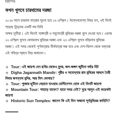
ট্রাম্পের
কখন খুলবে চারধামের দরজা
২০২৬ সালে চারধাম যাত্রার সূচনা হবে ১৯ এপ্রিল। উল্লেখযোগ্য বিষয় হল, ওই দিনই
পড়েছে হিন্দুদের একটি শুভ তিথি
অক্ষয় তৃতীয়া। এই দিনেই গঙ্গোত্রী ও যমুনোত্রী মন্দিরের দরজা খুলে দেওয়া হবে। এরপর
২২ এপ্রিল খুলবে কেদারনাথ মন্দিরের দরজা এবং ২৩ এপ্রিল খুলবে বদ্রিনাথ মন্দিরের
দরজা। এই সময় থেকেই পূর্ণমাত্রায় তীর্থযাত্রা শুরু হবে এবং দেশ-বিদেশ থেকে ভক্তরা
এই পবিত্র স্থানে ভিড় জমাবেন।
Tour: এই জায়গা যেন ছবির থেকেও সুন্দর, জল-জঙ্গল জুটিতে বর্ষায় হিট
Digha Jagannath Mandir: পুরীর ও অযোধ্যার রাম মন্দিরের আদলে তৈরী
দিঘার জগন্নাথ মন্দির, আর মিল কোথায়?
Tour: পুজোর ছুটিতে বেড়াতে যাওয়ার ডেস্টিনেশন হোক এই তিনটি জায়গা
Mountain Tour: পাহাড়ে যাবেন? হাতে সময় নেই? ঘুরে আসুন এই কয়েকটা
জায়গা
Historic Sun Temples: জানেন কি এই তিন অজানা সূর্যমন্দিরের কাহিনি?