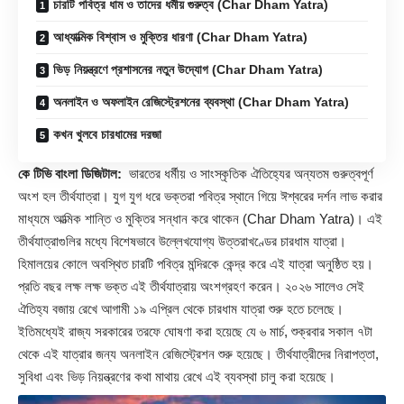
চারটি পবিত্র ধাম ও তাদের ধর্মীয় গুরুত্ব (Char Dham Yatra)
আধ্যাত্মিক বিশ্বাস ও মুক্তির ধারণা (Char Dham Yatra)
ভিড় নিয়ন্ত্রণে প্রশাসনের নতুন উদ্যোগ (Char Dham Yatra)
অনলাইন ও অফলাইন রেজিস্ট্রেশনের ব্যবস্থা (Char Dham Yatra)
কখন খুলবে চারধামের দরজা
কে টিভি বাংলা ডিজিটাল:
ভারতের ধর্মীয় ও সাংস্কৃতিক ঐতিহ্যের অন্যতম গুরুত্বপূর্ণ
অংশ হল তীর্থযাত্রা। যুগ যুগ ধরে ভক্তরা পবিত্র স্থানে গিয়ে ঈশ্বরের দর্শন লাভ করার
মাধ্যমে আত্মিক শান্তি ও মুক্তির সন্ধান করে থাকেন (
Char Dham Yatra
)। এই
তীর্থযাত্রাগুলির মধ্যে বিশেষভাবে উল্লেখযোগ্য উত্তরাখণ্ডের চারধাম যাত্রা।
হিমালয়ের কোলে অবস্থিত চারটি পবিত্র মন্দিরকে কেন্দ্র করে এই যাত্রা অনুষ্ঠিত হয়।
প্রতি বছর লক্ষ লক্ষ ভক্ত এই তীর্থযাত্রায় অংশগ্রহণ করেন। ২০২৬ সালেও সেই
ঐতিহ্য বজায় রেখে আগামী ১৯ এপ্রিল থেকে চারধাম যাত্রা শুরু হতে চলেছে।
ইতিমধ্যেই রাজ্য সরকারের তরফে ঘোষণা করা হয়েছে যে ৬ মার্চ, শুক্রবার সকাল ৭টা
থেকে এই যাত্রার জন্য অনলাইন রেজিস্ট্রেশন শুরু হয়েছে। তীর্থযাত্রীদের নিরাপত্তা,
সুবিধা এবং ভিড় নিয়ন্ত্রণের কথা মাথায় রেখে এই ব্যবস্থা চালু করা হয়েছে।