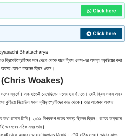
Click here
Click here
yasachi Bhattacharya
লেও ক্রিকেটপ্রেমীদের মনে থেকে থেকে যাবে ক্রিস ওকস-এর অদম্য লড়াইয়ের কথা
র অবসর ঘোষণা করলেন ক্রিস ওকস।
 ওকস (Chris Woakes)
েন দলের স্বার্থে। এক হাতেই নেমেছিলেন দলের হার বাঁচাতে। সেই ক্রিস ওকস এবার
ংসা কুড়িয়ে নিয়েছিল সকল ক্রীড়াপ্রেমীদের কাছ থেকে। তার আচমকা অবসর
রের কথা জানান তিনি। ২০১৯ বিশ্বকাপ দলের সদস্য ছিলেন ক্রিস। জয়ের অন্যতম
এটাই অবসরের সঠিক সময় তার।
রিকেট থেকে অবসর নেওয়ার সিদ্ধান্ত নিয়েছি। এটাই সঠিক সময়। আমার কাছে