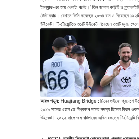
ইংল্যান্ড-এর হয়ে খেলাটা গর্বের।’ তিন জানান কাউন্টি ও ফ্র্যাঞ
টেস্ট ম্যাচ। যেখানে তিনি করেছেন ২০৩৪ রান ও নিয়েছেন ১৯২
উইকেট। টি-টোয়েন্টিতে ৩১টি উইকেট নিয়েছেন ৩৩টি ম্যাচ খেল
আরও পড়ুন:
Huajiang Bridge : চিনের গুইঝো প্রদেশে উদ্বোধন হল
২০১৯ সালের ওয়ান ডে বিশ্বকাপ দলের সদস্য ছিলেন ক্রিস ওকস
উইকেট। ২০২২ সালে জস বাটলারের অধিনায়কত্বে টি-টোয়েন্টি 
BCCI: ভারতীয় ক্রিকেটে শোকের ছায়া, প্রয়াত প্রাক্তন BCC