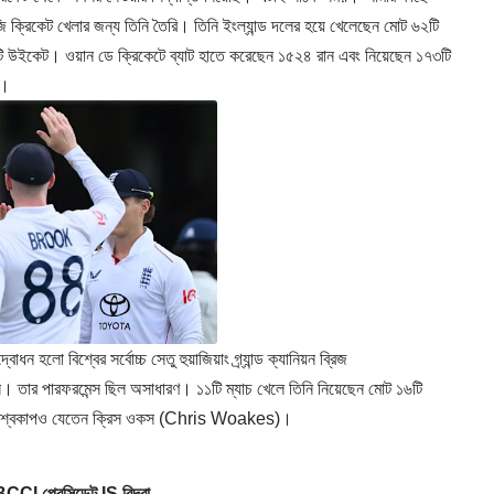
্চাইজি ক্রিকেট খেলার জন্য তিনি তৈরি। তিনি ইংল্যান্ড দলের হয়ে খেলেছেন মোট ৬২টি
টি উইকেট। ওয়ান ডে ক্রিকেটে ব্যাট হাতে করেছেন ১৫২৪ রান এবং নিয়েছেন ১৭৩টি
ে।
ো বিশ্বের সর্বোচ্চ সেতু হুয়াজিয়াং গ্র্যান্ড ক্যানিয়ন ব্রিজ
। তার পারফরমেন্স ছিল অসাধারণ। ১১টি ম্যাচ খেলে তিনি নিয়েছেন মোট ১৬টি
বিশ্বকাপও যেতেন ক্রিস ওকস (
Chris Woakes
)।
I প্রেসিডেন্ট IS বিন্দ্রা