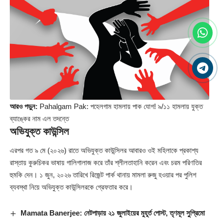
আরও পড়ুন:
Pahalgam Pak: পহেলগাম হামলায় পাক যোগ! ৯/১১ হামলায় যুক্ত
ব্যাঙ্কের নাম এল তদন্তে
অভিযুক্ত কাউন্সিল
এরপর গত ৯ মে (২০২৬) রাতে অভিযুক্ত কাউন্সিলর আবারও ওই মহিলাকে প্রকাশ্য
রাস্তায় কুরুচিকর ভাষায় গালিগালাজ করে তাঁর শ্লীলতাহানি করেন এবং চরম পরিণতির
হুমকি দেন। ১ জুন, ২০২৬ তারিখে রিজেন্ট পার্ক থানায় মামলা রুজু হওয়ার পর পুলিশ
ব্যবস্থা নিয়ে অভিযুক্ত কাউন্সিলরকে গ্রেফতার করে।
Mamata Banerjee: নেটপাড়ায় ২১ জুলাইয়ের মুহূর্ত পোস্ট, তৃণমূল সুুপ্রিমো