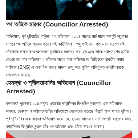
পথ আটকে মারধর (Councillor Arrested)
অভিযোগ, পূর্ব পুটিয়ারির বাসিন্দা এক মহিলাকে ২০২৪ সালের মার্চ মাসে গঙ্গাপুরী স্কুলের
সামনে পথ আটকে মারধর করেন ওই কাউন্সিলর। শুধু তাই নয়, গত ৯ মে রাতেও ওই
মহিলাকে লক্ষ্য করে অত্যন্ত কুরুচিকর মন্তব্য করা হয় এবং তাঁকে প্রাণনাশের হুমকি
দেওয়া হয় বলে অভিযোগ। মহিলার দায়ের করা অভিযোগের ভিত্তিতে ভারতীয় ন্যায়
সংহিতা (BNS)-র একাধিক ধারায় মামলা রুজু করে পুলিশ অভিযুক্ত কাউন্সিলরকে
গ্রেফতার করেছে।
হেনস্থা ও শ্লীলতাহানির অভিযোগ (Councillor
Arrested)
কলকাতা পুরসভার ১১৪ নম্বর ওয়ার্ডের কাউন্সিলর বিশ্বজিৎ মন্ডলকে এক মহিলাকে
মারধর, হেনস্থা ও শ্লীলতাহানির অভিযোগে গ্রেফতার করেছে রিজেন্ট পার্ক থানার পুলিশ।
পূর্ব পুটিয়ারির এক বাসিন্দা অভিযোগ করেন যে, ২০২৪ সালের ৬ মার্চ গঙ্গাপুরী স্কুলের কাছে
কাউন্সিলর বিশ্বজিৎ মন্ডল তাঁর পথ আটকান এবং তাঁকে মারধর করেন।