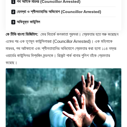
পথ আটকে মারধর (Councillor Arrested)
হেনস্থা ও শ্লীলতাহানির অভিযোগ (Councillor Arrested)
অভিযুক্ত কাউন্সিল
কে টিভি বাংলা ডিজিটাল:
ফের বিতর্কে কলকাতা পুরসভা। গ্রেফতার হতে শুরু করেছেন
একের পর এক তৃণমূল কাউন্সিলাররা (
Councillor Arrested
)। এক মহিলাকে
মারধর, পথ আটকানো এবং শ্লীলতাহানির অভিযোগে গ্রেফতার করা হলো ১১৪ নম্বর
ওয়ার্ডের কাউন্সিলর বিশ্বজিৎ মন্ডলকে। রিজেন্ট পার্ক থানার পুলিশ তাঁকে গ্রেফতার
করেছে।