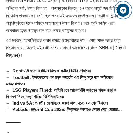
হায়দরাবাদের পরবর্তী ম্যাচ ১৮ এপ্রিল। চেন্নাইয়ের বিরুদ্ধে এই দিন মাঠে নামবেন
অভিষেক শর্মা, ঈশান কিষাণরা। রাজস্থানের বিরুদ্ধে ৫৭ রানের দাপুটে জয় ছিনিয়ে
নিয়েছিল হায়দরাবাদ। সেটা ছিল দলের এই মরশুমের দ্বিতীয় জয়। প্যাট কামিন্সের
অনুপস্থিতিতে দলের দায়িত্ব সামলাচ্ছেন ঈশান কিষাণ। তবে প্যাট কামিন্স এলে
অধিনায়কত্বের দায়িত্ব চলে যাবে আবার কামিন্সের কাঁধেই।
এই মরশুমে ধারাবাহিকতার অভাব রয়েছে হায়দরাবাদের দলে। সেটা যেমন দলের জন্য
চিন্তার কারণ তেমনই এই চোট সমস্যার কারণে আরও চিন্তা বাড়ল SRH-র (
David
Payne
)।
Rohit-Virat: বিরাট-রোহিতকে সমীহ কিউয়ি পেসারের
Football: ইস্টবেঙ্গলের পথ মসৃন করতেই এই সিদ্ধান্ত বলে অভিযোগ
মোহনবাগানের
LSG Players Fined: আইপিএলে আচরণবিধি ভাঙলেন ঋষভ পন্থ ও
দিগ্বেশ সিংহ, কড়া শাস্তি বিসিসিআইয়ের
Ind vs SA: ভারতীয় বোলারদের করুণ হাল, ২১৩ রান প্রোটিয়াদের
Kabaddi World Cup 2025: বিশ্বমঞ্চে আবারও সেরার সেরা মেয়েরা…