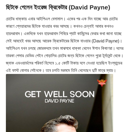
ছিটকে গেলেন ইংরেজ ক্রিকেটার (David Payne)
চোটের ধাক্কায় এবার আইপিএল বেসামাল। একের পর এক দিন যাচ্ছে আর চোটের
কারণে প্লেয়ারদের ছিটকে যাওয়ার খবর আসছে। কখনও চেন্নাই আবার কখনও
হায়দরাবাদ। একদিকে যখন হায়দরাবাদ শিবিরে প্যাট কামিন্সের ফেরার কথা জানা যাচ্ছে
সেই আবহেই খবর আসছে আরেক ক্রিকেটারের ছিটকে যাওয়ার (David Payne)।
আইপিএল যখন চলছে জোরকদমে তখন মাঝপথে ধাক্কা খেলেন ঈশান কিষাণরা। দলের
তারকা পেসার ডেভিড পেইন গোড়ালির চোটের জন্য ছিটকে গেলেন পুরো টূর্নামেন্ট থেকে।
জ্যাক এডওয়ার্ডসের পরিবর্ত হিসেবে ১.৫ কোটি টাকায় দলে নেওয়া হয়েছিল ইংল্যান্ডের
এই ফাস্ট বোলার পেইনকে। তবে চলতি মরশুমে তিনি খেলেছেন দুটি মাত্র ম্যাচ।