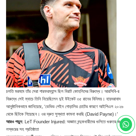
চলতি মরশুমে তাঁর সেরা পারফরম্যান্স ছিল বিরাট কোহলিদের বিরুদ্ধে। আরসিবি-র
বিরুদ্ধে সেই ম্যাচে তিনি নিয়েছিলেন দুই উইকেট ৩৫ রানের বিনিময়। হায়দরাবাদ
আনুষ্ঠানিকভাবে জানিয়েছে, ‘ডেভিড পেইন গোড়ালির চোটের কারণে আইপিএল ২০২৬
থেকে ছিটকে গিয়েছেন। ওর দ্রুত সুস্থতা কামনা করছি (David Payne)।’
আরও পড়ুন:
LeT Founder Injured: অজ্ঞাত বন্দুকধারীদের গুলিতে গুরুতর জখম
লস্করের সহ প্রতিষ্ঠাতা