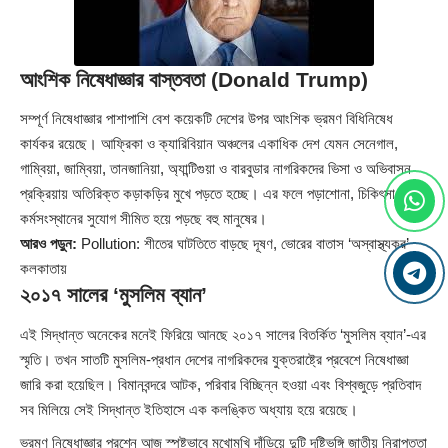
আংশিক নিষেধাজ্ঞার বাস্তবতা (Donald Trump)
সম্পূর্ণ নিষেধাজ্ঞার পাশাপাশি বেশ কয়েকটি দেশের উপর আংশিক ভ্রমণ বিধিনিষেধ
কার্যকর রয়েছে। আফ্রিকা ও ক্যারিবিয়ান অঞ্চলের একাধিক দেশ যেমন সেনেগাল,
গাম্বিয়া, জাম্বিয়া, তানজানিয়া, অ্যান্টিগুয়া ও বারবুডার নাগরিকদের ভিসা ও অভিবাসন
প্রক্রিয়ায় অতিরিক্ত কড়াকড়ির মুখে পড়তে হচ্ছে। এর ফলে পড়াশোনা, চিকিৎসা ও
কর্মসংস্থানের সুযোগ সীমিত হয়ে পড়ছে বহু মানুষের।
আরও পড়ুন:
Pollution: শীতের ঘাটতিতে বাড়ছে দূষণ, ভোরের বাতাস ‘অস্বাস্থ্যকর’
কলকাতায়
২০১৭ সালের ‘মুসলিম ব্যান’
এই সিদ্ধান্ত অনেকের মনেই ফিরিয়ে আনছে ২০১৭ সালের বিতর্কিত ‘মুসলিম ব্যান’-এর
স্মৃতি। তখন সাতটি মুসলিম-প্রধান দেশের নাগরিকদের যুক্তরাষ্ট্রে প্রবেশে নিষেধাজ্ঞা
জারি করা হয়েছিল। বিমানবন্দরে আটক, পরিবার বিচ্ছিন্ন হওয়া এবং বিশ্বজুড়ে প্রতিবাদ
সব মিলিয়ে সেই সিদ্ধান্ত ইতিহাসে এক কলঙ্কিত অধ্যায় হয়ে রয়েছে।
ভ্রমণ নিষেধাজ্ঞার প্রশ্নে আজ স্পষ্টভাবে মুখোমুখি দাঁড়িয়ে দুটি দৃষ্টিভঙ্গি জাতীয় নিরাপত্তা