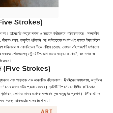
 (Five Strokes)
াবদ্ধ নয়। তাঁদের শিল্পসত্তা সমাজ ও সময়কে গভীরভাবে পর্যবেক্ষণ করে। সমকালীন
, জীবনসংগ্রাম, প্রকৃতির পরিবর্তন এবং অস্তিত্বের সংকট এই সমস্ত বিষয় তাঁদের
রমশ যান্ত্রিকতা ও একাকীত্বের দিকে এগিয়ে চলেছে, সেখানে এই প্রদর্শনী দর্শকদের
র মাধ্যমে দর্শকদের শুধু সৌন্দর্য উপভোগ করতে আহ্বান জানাননি, বরং সমাজ ও
দিয়েছেন।
য়াস (Five Strokes)
আত্মঅনুসন্ধান এবং অনুভবের এক আন্তরিক বহিঃপ্রকাশ। দীর্ঘদিনের অধ্যবসায়, অনুশীলন
দর্শকদের মননে গভীর প্রভাব ফেলবে। প্রতিটি শিল্পকর্ম যেন শিল্পীর ব্যক্তিগত
বাদ, কোথাও আবার মানবিক সম্পর্কের সূক্ষ্ম অনুভূতির প্রকাশ। শিল্পীরা তাঁদের
ের নিজস্ব অভিজ্ঞতার সঙ্গেও মিশে যায়।