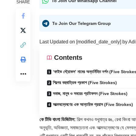
To Join Our Whatsapp Channel
SHARE
To Join Our Telegram Group
Last Updated on [modified_date_only] by
Adi
Contents
‘ফাইভ স্ট্রোকস’ নামের অন্তর্নিহিত দর্শন (Five Stroke
শিল্পের বহুমাত্রিক প্রকাশ (Five Strokes)
সমাজ, মানুষ ও সময়ের প্রতিফলন (Five Strokes)
আত্মঅন্বেষণের এক আন্তরিক প্রয়াস (Five Strokes)
কে টিভি বাংলা ডিজিটাল:
শিল্প কখনও শুধুমাত্র রঙ, রেখা কিংবা আ
অনুভূতি, অভিজ্ঞতা, সমাজচেতনা এবং আত্মঅন্বেষণের যে মেলবন্ধ
এটি শুধুমাত্র একটি শিল্প-প্রদর্শনী নয়, বরং পাঁচজন শিল্পমনস্ক