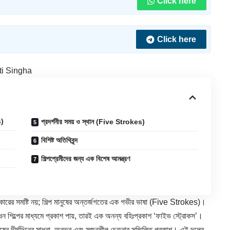
Click here
Click here
ti Singha
s)
প্রদর্শনীর সময় ও স্থান (Five Strokes)
বিশিষ্ট অতিথিবৃন্দ
শিল্পপ্রেমীদের জন্য এক বিশেষ আমন্ত্রণ
কারের সমষ্টি নয়; শিল্প মানুষের অন্তর্জগতের এক গভীর ভাষা (
Five Strokes
)।
ন শিল্পের মাধ্যমে প্রকাশ পায়, তারই এক অনন্য বহিঃপ্রকাশ ‘ফাইভ স্ট্রোকস’।
 মানুষের দীর্ঘদিনের সাধনা, অনুভব এবং সৃজনশীল চেতনার সম্মিলিত প্রকাশ। এই দলের