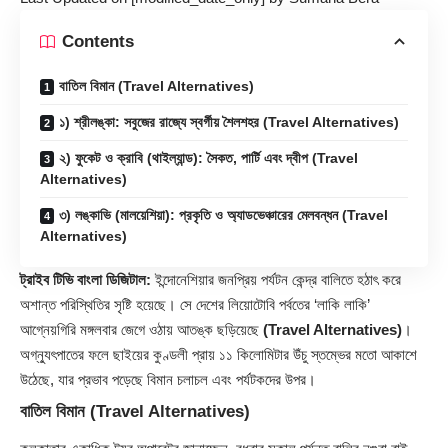
Contents
বাতিল বিমান (Travel Alternatives)
১) শ্রীলঙ্কা: সবুজের রাজ্যে স্বর্গীয় শৈলশহর (Travel Alternatives)
২) ফুকেট ও ক্রাবি (থাইল্যান্ড): সৈকত, পার্টি এবং দ্বীপ (Travel
Alternatives)
৩) লঙ্কাভি (মালয়েশিয়া): প্রকৃতি ও অ্যাডভেঞ্চারের মেলবন্ধন (Travel
Alternatives)
ট্রাইব টিভি বাংলা ডিজিটাল:
ইন্দোনেশিয়া
র জনপ্রিয় পর্যটন কেন্দ্র বালিতে হঠাৎ করে
অশান্ত পরিস্থিতির সৃষ্টি হয়েছে। সে দেশের লিয়োটোবি পর্বতের ‘লাকি লাকি’
আগ্নেয়গিরি মঙ্গলবার জেগে ওঠায় আতঙ্ক ছড়িয়েছে
(Travel Alternatives)
।
অগ্ন্যুৎপাতের ফলে ছাইয়ের কুণ্ডলী প্রায় ১১ কিলোমিটার উঁচু স্তম্ভের মতো আকাশে
উঠেছে, যার প্রভাব পড়েছে বিমান চলাচল এবং পর্যটকদের উপর।
বাতিল বিমান
(Travel Alternatives)