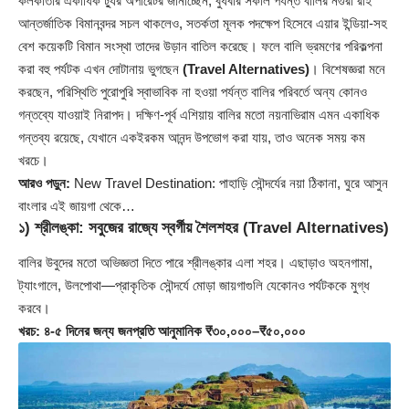
কলকাতার একাধিক ট্যুর অপারেটর জানাচ্ছেন, বুধবার সকাল পর্যন্ত বালির নগুরা রাই
আন্তর্জাতিক বিমানবন্দর সচল থাকলেও, সতর্কতা মূলক পদক্ষেপ হিসেবে এয়ার ইন্ডিয়া-সহ
বেশ কয়েকটি বিমান সংস্থা তাদের উড়ান বাতিল করেছে। ফলে বালি ভ্রমণের পরিকল্পনা
করা বহু পর্যটক এখন দোটানায় ভুগছেন
(Travel Alternatives)
। বিশেষজ্ঞরা মনে
করছেন, পরিস্থিতি পুরোপুরি স্বাভাবিক না হওয়া পর্যন্ত বালির পরিবর্তে অন্য কোনও
গন্তব্যে যাওয়াই নিরাপদ। দক্ষিণ-পূর্ব এশিয়ায় বালির মতো নয়নাভিরাম এমন একাধিক
গন্তব্য রয়েছে, যেখানে একইরকম আনন্দ উপভোগ করা যায়, তাও অনেক সময় কম
খরচে।
আরও পড়ুন:
New Travel Destination: পাহাড়ি সৌন্দর্যের নয়া ঠিকানা, ঘুরে আসুন
বাংলার এই জায়গা থেকে…
১) শ্রীলঙ্কা: সবুজের রাজ্যে স্বর্গীয় শৈলশহর
(Travel Alternatives)
বালির উবুদের মতো অভিজ্ঞতা দিতে পারে শ্রীলঙ্কার এলা শহর। এছাড়াও অহনগামা,
ট্যাংগালে, উলপোথা—প্রাকৃতিক সৌন্দর্যে মোড়া জায়গাগুলি যেকোনও পর্যটককে মুগ্ধ
করবে।
খরচ: ৪-৫ দিনের জন্য জনপ্রতি আনুমানিক ₹৩০,০০০–₹৫০,০০০