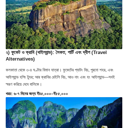
২) ফুকেট ও ক্রাবি (থাইল্যান্ড): সৈকত, পার্টি এবং দ্বীপ
(Travel
Alternatives)
কলকাতা থেকে ৩-৪ ঘণ্টার বিমান যাত্রা। ফুকেটের প্যাটং বিচ, পুরনো শহর, এবং
আইল্যান্ড হপিং ট্যুর; আর ক্রাবির রেইলি বিচ, আও নাং এবং হং আইল্যান্ড—সবই
স্মরণ করিয়ে দেবে বালিকে।
খরচ: ৬-৭ দিনের জন্য ₹৪৫,০০০–₹৫৫,০০০