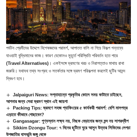
পর্যটন প্রেমীদের উদ্দেশে বিশেষজ্ঞদের পরামর্শ, আপাতত বালি না গিয়ে বিকল্প গন্তব্যে
যাওয়াই বুদ্ধিমানের কাজ। কারণ যেকোনও মুহূর্তে পরিস্থিতি পরিবর্তন হতে পারে
(Travel Alternatives)
। একইসঙ্গে ভ্রমণের খরচ ও নিরাপত্তাও মাথায় রাখা
জরুরি। যথাযথ তথ্য সংগ্রহ ও সতর্কতার সঙ্গে ভ্রমণ পরিকল্পনা করলেই ছুটির আনন্দ
দ্বিগুণ হবে।
Jalpaiguri News: সপ্তাহান্তে প্রকৃতির কোলে সময় কাটাতে চাইছেন,
আপনার জন্য সেরা ভ্রমণ স্থান এই জায়গা
Packing Tips: ভ্রমণে সহজ প্যাকিংয়ের ৫ কার্যকরী পরামর্শ: বেশি মালপত্র
এড়াতে কীভাবে গোছাবেন?
Gangasagar: পুণ্যস্নান লক্ষ্য নয়, নিছক বেড়ানোর জন্য মন্দ নয় সাগরদ্বীপ
Sikkim Dzongu Tour: ৭ দিনের ছুটিতে ঘুরে আসুন উত্তর সিকিমের লেপচা
উপজাতির বাসভূমি জঙ্গু থেকে