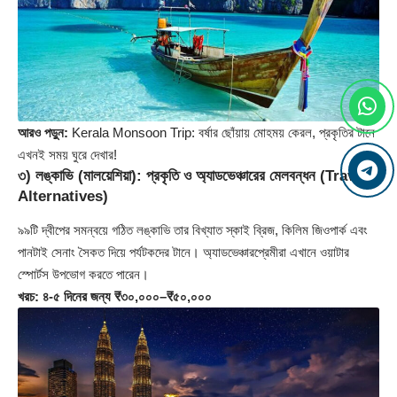
আরও পড়ুন:
Kerala Monsoon Trip: বর্ষার ছোঁয়ায় মোহময় কেরল, প্রকৃতির টানে
এখনই সময় ঘুরে দেখার!
৩) লঙ্কাভি (মালয়েশিয়া): প্রকৃতি ও অ্যাডভেঞ্চারের মেলবন্ধন
(Travel
Alternatives)
৯৯টি দ্বীপের সমন্বয়ে গঠিত লঙ্কাভি তার বিখ্যাত স্কাই ব্রিজ, কিলিম জিওপার্ক এবং
পানটাই সেনাং সৈকত দিয়ে পর্যটকদের টানে। অ্যাডভেঞ্চারপ্রেমীরা এখানে ওয়াটার
স্পোর্টস উপভোগ করতে পারেন।
খরচ: ৪-৫ দিনের জন্য ₹৩০,০০০–₹৫০,০০০