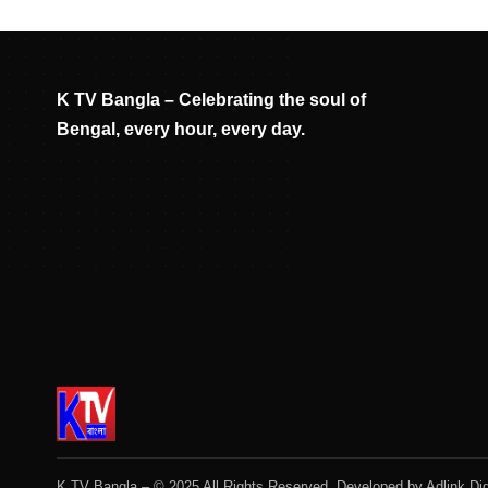
K TV Bangla – Celebrating the soul of
Bengal, every hour, every day.
K TV Bangla – © 2025 All Rights Reserved. Developed by
Adlink Dig