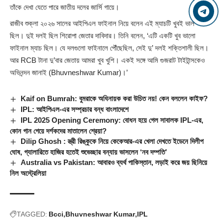
তাঁকে দেখা যেতে পারে জাতীয় দলের জার্সি গায়ে।
রাজীব শুক্লা ২০২৬ সালের আইপিএল ফাইনাল নিয়ে বলেন এই ম্যাচটি খুবই ভাল
ছিল। দুই দলই ছিল শিরোপা জেতার দাবিদার। তিনি বলেন, ‘এটি একটি খুব ভালো
ফাইনাল ম্যাচ ছিল। যে দলগুলো ফাইনালে পৌঁছেছিল, সেই দু’ দলই শক্তিশালী ছিল।
আর RCB টানা দু’বার জেতায় আমরা খুব খুশি। একই সঙ্গে আমি গুজরাট টাইটান্সকেও
অভিনন্দন জানাই (
Bhuvneshwar Kumar
)।’
Kaif on Bumrah: বুমরাকে অধিনায়ক করা উচিত নয়! কেন বললেন কাইফ?
IPL: আইপিএল-এর সম্প্রচার বন্ধ বাংলাদেশে
IPL 2025 Opening Ceremony: বোধন হয়ে গেল সাবালক IPL-এর,
কোন গান গেয়ে দর্শকদের মাতালেন শ্রেয়া?
Dilip Ghosh : স্ত্রী রিঙ্কুকে নিয়ে কেকেআর-এর খেলা দেখতে ইডেনে দিলীপ
ঘোষ, গ্যালারিতে হাজির হতেই শুভেচ্ছার বন্যায় ভাসলেন ‘নব দম্পতি’
Australia vs Pakistan: আবারও ব্যর্থ পাকিস্তান, লড়াই করে জয় ছিনিয়ে
নিল অস্ট্রেলিয়া
TAGGED:
Bcci
Bhuvneshwar Kumar
IPL