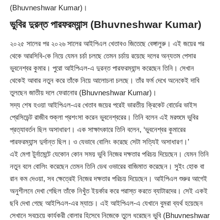
(Bhuvneshwar Kumar)।
ভুবির দুরন্ত পারফরম্যান্স (Bhuvneshwar Kumar)
২০২৫ সালের পর ২০২৬ সালের আইপিএল খেতাবও জিতেছে বেঙ্গালুরু। এই জয়ের পর
থেকে আরসিবি-কে নিয়ে যেমন চর্চা চলছে তেমন চর্চায় রয়েছে দলের অন্যতম পেসার
ভুবনেশ্বর কুমার। পুরো আইপিএল-এ দুরন্ত পারফরম্যান্স করেছেন তিনি। সেখান
থেকেই আবার নতুন করে তাঁকে নিয়ে আলোচনা চলছে। তাঁর ফর্ম দেখে অনেকেই দাবি
তুলছেন জাতীয় দলে ফেরানোর (Bhuvneshwar Kumar)।
সদ্য শেষ হওয়া আইপিএল-এর খেতাব জয়ের পরেই ভারতীয় ক্রিকেট বোর্ডের ভাইস
প্রেসিডেন্ট রাজীব শুক্লা প্রশংসা করেন ভুবনেশ্বরের। তিনি বলেন এই মরশুমে ভুবির
প্রত্যাবর্তন ছিল অসাধারণ। এক সাক্ষাৎকারে তিনি বলেন, ‘ভুবনেশ্বর কুমারের
পারফরম্যান্স দুর্দান্ত ছিল। ও যেভাবে বোলিং করেছে সেটা সত্যিই অসাধারণ।’
এই মেগা টুর্নামেন্টে যেকোন কোন সময় ভুবি নিজের দক্ষতার পরিচয় দিয়েছেন। যেমন তিনি
নতুন বলে বোলিং করেছেন তেমন তিনি ডেথ ওভারের বাজিমাত করেছেন। সুইং হোক বা
রান কম দেওয়া, সব ক্ষেত্রেই নিজের দক্ষতার পরিচয় দিয়েছেন। আইপিএল শুরুর আগেই
অনুশীলনে দেখা গেছিল তাঁকে নিখুঁত ইয়র্কার করে পরাস্ত করতে ব্যাটারদের। সেই একই
ছবি দেখা গেছে আইপিএল-এর ম্যাচে। এই আইপিএল-এ যেখানে বুমরা ব্যর্থ হয়েছেন
সেখানে সবচেয়ে কার্যকরী বোলার হিসেবে নিজেকে তুলে ধরেছেন ভুবি (Bhuvneshwar