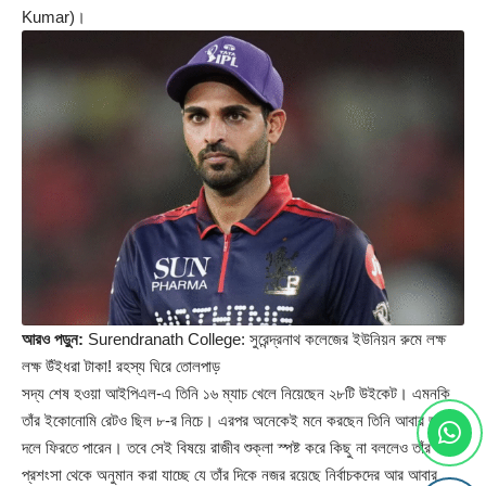
Kumar)।
আরও পড়ুন:
Surendranath College: সুরেন্দ্রনাথ কলেজের ইউনিয়ন রুমে লক্ষ
লক্ষ উঁইধরা টাকা! রহস্য ঘিরে তোলপাড়
সদ্য শেষ হওয়া আইপিএল-এ তিনি ১৬ ম্যাচ খেলে নিয়েছেন ২৮টি উইকেট। এমনকি
তাঁর ইকোনোমি রেটও ছিল ৮-র নিচে। এরপর অনেকেই মনে করছেন তিনি আবার জাতীয়
দলে ফিরতে পারেন। তবে সেই বিষয়ে রাজীব শুক্লা স্পষ্ট করে কিছু না বললেও তাঁর
প্রশংসা থেকে অনুমান করা যাচ্ছে যে তাঁর দিকে নজর রয়েছে নির্বাচকদের আর আবার