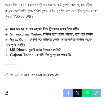
শুভমান গিল, কেএল রাহুল, যশস্বী জয়সওয়াল, সাই সুদর্শন, ধ্রুব জুরেল, রবীন্দ্র
জাডেজা, ওয়াশিংটন সুন্দর, নীতীশ কুমার রেড্ডি, কুলদীপ যাদব, জশপ্রীত বুমরা, মহম্মদ
সিরাজ (
IND vs WI
)।
Ind vs Aus: চার উইকেট নিয়ে নিন্দুকদের জবাব দিলে হর্ষিত
Suryakumar Yadav: নিষিদ্ধ হতে পারেন ‘স্কাই’, হতে পারে তদন্ত
Virat Kohli: সেঞ্চুরি করে সাজঘরে ফেরার পর কোহলিকে জড়িয়ে ধরলেন
‘হেডস্যার’ গম্ভীর
MS Dhoni: মুম্বই ম্যাচে ফিরছেন ধোনি?
Gujarat Titans: কোহলি-গিল যুদ্ধে জয় গুজরাটের
TAGGED:
Bcci
cricket
IND vs WI