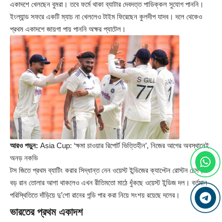
একাদশে খেলছেন বুমরা। তবে ফর্মে থাকা ব্যাটার দেবদত্ত পাডিক্কল সুযোগ পাননি।
ইংল্যান্ড সফরে একটি ম্যাচ না খেললেও টাইম ফিরেছেন কুলদীপ যাদব। দলে থেকেও
প্রথম একাদশে জায়গা পায় পাননি অক্ষর প্যাটেল।
আরও পড়ুন:
Asia Cup: ‘ক্ষমা চাওয়ার রিপোর্ট ভিত্তিহীন’, নিজের আগের অবস্থানেই
অনড় নকভি
টস জিতে প্রথম ব্যাটিং করার সিদ্ধান্ত নেন ওয়েস্ট ইন্ডিজের ক্যাপ্টেন রোস্টন চেস।
বড় রান তোলার আশা থাকলেও এখন রীতিমতো মাঠে ধুঁকছে ওয়েস্ট ইন্ডিজ দল। বর্তমান
পরিস্থিতিতে দাঁড়িয়ে দু’শো রানের গন্ডি পার করা নিয়ে সংশয় রয়েছে দলের।
ভারতের প্রথম একাদশ