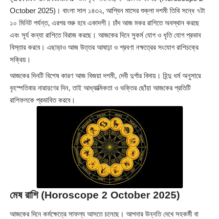
October 2025
)। বাংলা সাল ১৪৩২, আশ্বিন মাসের শুক্লা দশমী তিথি সন্ধে ৭টা
১০ মিনিট পর্যন্ত, এরপর শুরু হবে একাদশী। চাঁদ আজ মকর রাশিতে অবস্থান করছে
এবং সূর্য কন্যা রাশিতে বিরাজ করছে। আজকের দিনে সুকর্ম যোগ ও ধৃতি যোগ প্রভাব
বিস্তার করবে। এছাড়াও আজ উত্তর আষাঢ়া ও শ্রবণা নক্ষত্রের সংযোগ রাশিচক্রে
সক্রিয়।
আজকের দিনটি বিশেষ কারণ আজ বিজয়া দশমী, দেবী দুর্গার বিদায়। হিন্দু ধর্ম অনুসারে
বৃহস্পতিবার নারায়ণের দিন, তাই আধ্যাত্মিকতা ও ভক্তির ছোঁয়া আজকের প্রতিটি
রাশিফলকে প্রভাবিত করবে।
মেষ রাশি (Horoscope 2 October 2025)
আজকের দিনে কর্মক্ষেত্রে সাফল্য আসতে চলেছে। আপনার উন্নতি দেখে সহকর্মী বা