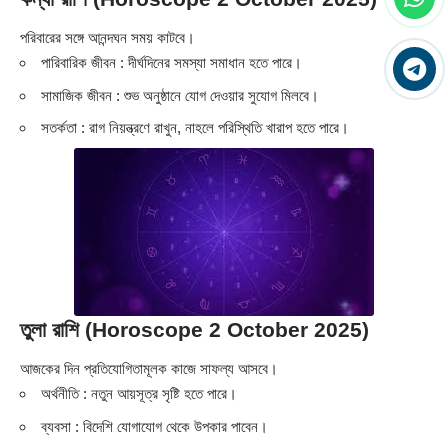
পরিবারের সঙ্গে আনন্দঘন সময় কাটবে।
পারিবারিক জীবন : দীর্ঘদিনের সমস্যা সমাধান হতে পারে।
সামাজিক জীবন : শুভ অনুষ্ঠানে যোগ দেওয়ার সুযোগ মিলবে।
সতর্কতা : রাগ নিয়ন্ত্রণে রাখুন, নাহলে পরিস্থিতি খারাপ হতে পারে।
তুলা রাশি (Horoscope 2 October 2025)
আজকের দিন প্রতিযোগিতামূলক কাজে সাফল্য আসবে।
অর্থনীতি : নতুন আয়সূত্র সৃষ্টি হতে পারে।
ব্যবসা : বিদেশি যোগাযোগ থেকে উপকার পাবেন।