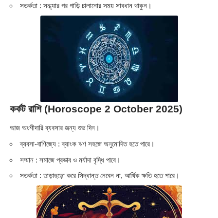
সতর্কতা : সন্ধ্যার পর গাড়ি চালানোর সময় সাবধান থাকুন।
কর্কট রাশি (Horoscope 2 October 2025)
আজ অংশীদারি ব্যবসার জন্য শুভ দিন।
ব্যবসা-বাণিজ্যে : ব্যাংক ঋণ সহজে অনুমোদিত হতে পারে।
সম্মান : সমাজে প্রভাব ও মর্যাদা বৃদ্ধি পাবে।
সতর্কতা : তাড়াহুড়ো করে সিদ্ধান্ত নেবেন না, আর্থিক ক্ষতি হতে পারে।