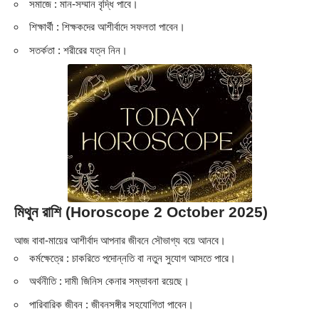
সমাজে : মান-সম্মান বৃদ্ধি পাবে।
শিক্ষার্থী : শিক্ষকদের আশীর্বাদে সফলতা পাবেন।
সতর্কতা : শরীরের যত্ন নিন।
মিথুন রাশি (Horoscope 2 October 2025)
আজ বাবা-মায়ের আশীর্বাদ আপনার জীবনে সৌভাগ্য বয়ে আনবে।
কর্মক্ষেত্রে : চাকরিতে পদোন্নতি বা নতুন সুযোগ আসতে পারে।
অর্থনীতি : দামী জিনিস কেনার সম্ভাবনা রয়েছে।
পারিবারিক জীবন : জীবনসঙ্গীর সহযোগিতা পাবেন।