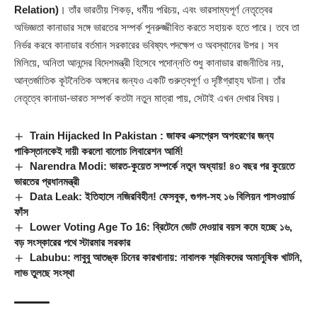
Relation)
। তাঁর ভারতীয় শিকড়, ধর্মীয় পরিচয়, এবং ভারসাম্যপূর্ণ নেতৃত্বের
অভিজ্ঞতা কানাডার সঙ্গে ভারতের সম্পর্ক পুনরুজ্জীবিত করতে সহায়ক হতে পারে। তবে তা
নির্ভর করবে কানাডার বর্তমান সরকারের ভবিষ্যৎ পদক্ষেপ ও অবস্থানের উপর। সব
মিলিয়ে, অনিতা আনন্দের বিদেশমন্ত্রী হিসেবে পদোন্নতি শুধু কানাডার রাজনীতির নয়,
আন্তর্জাতিক কূটনৈতিক অঙ্গনের জন্যও একটি গুরুত্বপূর্ণ ও দৃষ্টিগ্রাহ্য ঘটনা। তাঁর
নেতৃত্বে কানাডা-ভারত সম্পর্ক কতটা নতুন মাত্রা পায়, সেটাই এখন দেখার বিষয়।
Train Hijacked In Pakistan : জাফর এক্সপ্রেস অপহরণের জন্য
পাকিস্তানকেই দায়ী করলো বালোচ লিবারেশন আর্মি!
Narendra Modi: ভারত-কুয়েত সম্পর্কে নতুন অধ্যায়! ৪৩ বছর পর কুয়েতে
ভারতের প্রধানমন্ত্রী
Data Leak: ইতিহাসে নজিরবিহীন! ফেসবুক, গুগল-সহ ১৬ বিলিয়ন পাসওয়ার্ড
ফাঁস
Lower Voting Age To 16: ব্রিটেনে ভোট দেওয়ার বয়স কমে হচ্ছে ১৬,
বড় সংস্কারের পথে স্টারমার সরকার
Labubu: লাবুবু আতঙ্ক চিনের কারখানায়: নাবালক শ্রমিকদের অমানুষিক খাটনি,
লাভ তুলছে সংস্থা