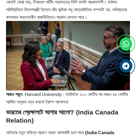
থেকেই বোঝা যায়, লিবারেল পার্টির অভ্যন্তরে তিনি কতটা প্রভাবশালী। বর্তমান
পরিস্থিতিতে বিদেশমন্ত্রী হিসেবে তাঁর ভূমিকা শুধু আন্তর্জাতিক সম্পর্কই নয়, ভবিষ্যতের
কানাডার অভ্যন্তরীণ রাজনীতিতেও প্রভাব ফেলতে পারে।
আরও পড়ুন:
Harvard University : হার্ভার্ডকে ২০০ কোটির পর আরও ৪৫ কোটির
আর্থিক অনুদান বন্ধ করলো ট্রাম্প প্রশাসন!
ভারতের প্রেক্ষাপটে আশার আলো?
(India Canada
Relation)
অনিতার নতুন দায়িত্ব গ্রহণে ভারত আশাবাদী হতে পারে
(India Canada