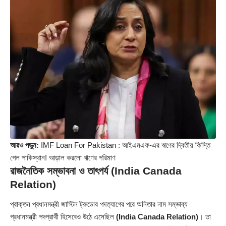
আরও পড়ুন:
IMF Loan For Pakistan : আইএমএফ-এর ঋণের দ্বিতীয় কিস্তি
পেল পাকিস্থান! আড়াল করলো ঋণের পরিমাণ
রাজনৈতিক সম্ভাবনা ও তাৎপর্য
(India Canada
Relation)
প্রাক্তন প্রধানমন্ত্রী জাস্টিন ট্রুডোর পদত্যাগের পরে অনিতার নাম সম্ভাব্য
প্রধানমন্ত্রী পদপ্রার্থী হিসেবেও উঠে এসেছিল
(India Canada Relation)
। তা