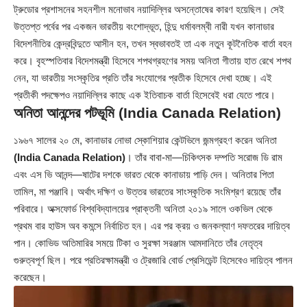
ট্রুডোর প্রশাসনের সহনশীল মনোভাব নয়াদিল্লির অসন্তোষের কারণ হয়েছিল। সেই
উত্তপ্ত পর্বের পর একজন ভারতীয় বংশোদ্ভূত, হিন্দু ধর্মাবলম্বী নারী যখন কানাডার
বিদেশনীতির কেন্দ্রবিন্দুতে আসীন হন, তখন স্বভাবতই তা এক নতুন কূটনৈতিক বার্তা বহন
করে। বৃহস্পতিবার বিদেশমন্ত্রী হিসেবে শপথগ্রহণের সময় অনিতা গীতায় হাত রেখে শপথ
নেন, যা ভারতীয় সংস্কৃতির প্রতি তাঁর সংযোগের প্রতীক হিসেবে দেখা হচ্ছে। এই
প্রতীকী পদক্ষেপও নয়াদিল্লির কাছে এক ইতিবাচক বার্তা হিসেবেই ধরা যেতে পারে।
অনিতা আনন্দের পটভূমি
(India Canada Relation)
১৯৬৭ সালের ২০ মে, কানাডার নোভা স্কোশিয়ার কেন্টভিলে জন্মগ্রহণ করেন অনিতা
(India Canada Relation)
। তাঁর বাবা-মা—চিকিৎসক দম্পতি সরোজ ডি রাম
এবং এস ভি আনন্দ—ষাটের দশকে ভারত থেকে কানাডায় পাড়ি দেন। অনিতার পিতা
তামিল, মা পঞ্জাবি। অর্থাৎ দক্ষিণ ও উত্তর ভারতের সাংস্কৃতিক সংমিশ্রণ রয়েছে তাঁর
পরিবারে। অক্সফোর্ড বিশ্ববিদ্যালয়ের প্রাক্তনী অনিতা ২০১৯ সালে ওকভিল থেকে
প্রথম বার হাউস অব কমন্সে নির্বাচিত হন। এর পর ক্রয় ও জনকল্যাণ দফতরের দায়িত্ব
পান। কোভিড অতিমারির সময়ে টিকা ও সুরক্ষা সরঞ্জাম আমদানিতে তাঁর নেতৃত্ব
গুরুত্বপূর্ণ ছিল। পরে প্রতিরক্ষামন্ত্রী ও ট্রেজারি বোর্ড প্রেসিডেন্ট হিসেবেও দায়িত্ব পালন
করেছেন।