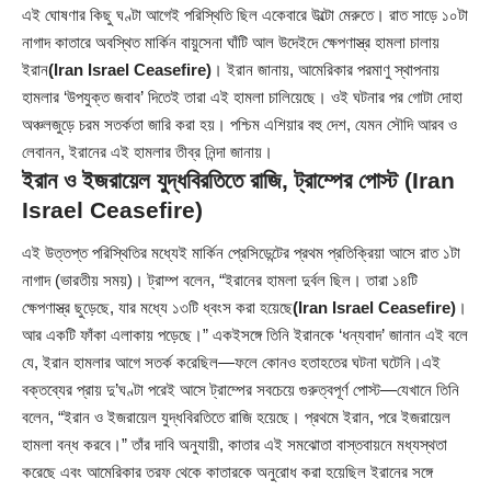
এই ঘোষণার কিছু ঘণ্টা আগেই পরিস্থিতি ছিল একেবারে উল্টো মেরুতে। রাত সাড়ে ১০টা
নাগাদ কাতারে অবস্থিত মার্কিন বায়ুসেনা ঘাঁটি আল উদেইদে ক্ষেপণাস্ত্র হামলা চালায়
ইরান
(Iran Israel Ceasefire)
। ইরান জানায়, আমেরিকার পরমাণু স্থাপনায়
হামলার ‘উপযুক্ত জবাব’ দিতেই তারা এই হামলা চালিয়েছে। ওই ঘটনার পর গোটা দোহা
অঞ্চলজুড়ে চরম সতর্কতা জারি করা হয়। পশ্চিম এশিয়ার বহু দেশ, যেমন সৌদি আরব ও
লেবানন, ইরানের এই হামলার তীব্র নিন্দা জানায়।
ইরান ও ইজরায়েল যুদ্ধবিরতিতে রাজি, ট্রাম্পের পোস্ট
(Iran
Israel Ceasefire)
এই উত্তপ্ত পরিস্থিতির মধ্যেই মার্কিন প্রেসিডেন্টের প্রথম প্রতিক্রিয়া আসে রাত ১টা
নাগাদ (ভারতীয় সময়)। ট্রাম্প বলেন, “ইরানের হামলা দুর্বল ছিল। তারা ১৪টি
ক্ষেপণাস্ত্র ছুড়েছে, যার মধ্যে ১৩টি ধ্বংস করা হয়েছে
(Iran Israel Ceasefire)
।
আর একটি ফাঁকা এলাকায় পড়েছে।” একইসঙ্গে তিনি ইরানকে ‘ধন্যবাদ’ জানান এই বলে
যে, ইরান হামলার আগে সতর্ক করেছিল—ফলে কোনও হতাহতের ঘটনা ঘটেনি।এই
বক্তব্যের প্রায় দু’ঘণ্টা পরেই আসে ট্রাম্পের সবচেয়ে গুরুত্বপূর্ণ পোস্ট—যেখানে তিনি
বলেন, “ইরান ও ইজরায়েল যুদ্ধবিরতিতে রাজি হয়েছে। প্রথমে ইরান, পরে ইজরায়েল
হামলা বন্ধ করবে।” তাঁর দাবি অনুযায়ী, কাতার এই সমঝোতা বাস্তবায়নে মধ্যস্থতা
করেছে এবং আমেরিকার তরফ থেকে কাতারকে অনুরোধ করা হয়েছিল ইরানের সঙ্গে