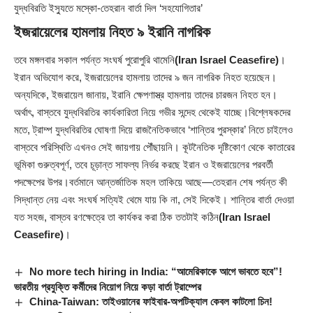
যুদ্ধবিরতি ইস্যুতে মস্কো-তেহরান বার্তা দিল ‘সহযোগিতার’
ইজরায়েলের হামলায় নিহত ৯ ইরানি নাগরিক
তবে মঙ্গলবার সকাল পর্যন্ত সংঘর্ষ পুরোপুরি থামেনি
(Iran Israel Ceasefire)
।
ইরান অভিযোগ করে, ইজরায়েলের হামলায় তাদের ৯ জন নাগরিক নিহত হয়েছেন।
অন্যদিকে, ইজরায়েল জানায়, ইরানি ক্ষেপণাস্ত্র হামলায় তাদের চারজন নিহত হন।
অর্থাৎ, বাস্তবে যুদ্ধবিরতির কার্যকারিতা নিয়ে গভীর সন্দেহ থেকেই যাচ্ছে।বিশ্লেষকদের
মতে, ট্রাম্প যুদ্ধবিরতির ঘোষণা দিয়ে রাজনৈতিকভাবে ‘শান্তির পুরস্কার’ নিতে চাইলেও
বাস্তবে পরিস্থিতি এখনও সেই জায়গায় পৌঁছায়নি। কূটনৈতিক দৃষ্টিকোণ থেকে কাতারের
ভূমিকা গুরুত্বপূর্ণ, তবে চূড়ান্ত সাফল্য নির্ভর করছে ইরান ও ইজরায়েলের পরবর্তী
পদক্ষেপের উপর।বর্তমানে আন্তর্জাতিক মহল তাকিয়ে আছে—তেহরান শেষ পর্যন্ত কী
সিদ্ধান্ত নেয় এবং সংঘর্ষ সত্যিই থেমে যায় কি না, সেই দিকেই। শান্তির বার্তা দেওয়া
যত সহজ, বাস্তব রণক্ষেত্রে তা কার্যকর করা ঠিক ততটাই কঠিন
(Iran Israel
Ceasefire)
।
No more tech hiring in India: “আমেরিকাকে আগে ভাবতে হবে”!
ভারতীয় প্রযুক্তি কর্মীদের নিয়োগ নিয়ে কড়া বার্তা ট্রাম্পের
China-Taiwan: তাইওয়ানের ফাইবার-অপটিক্যাল কেবল কাটলো চিন!