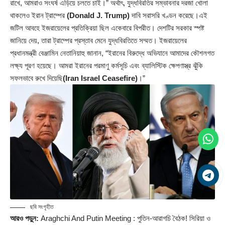
রাখে, আমরাও সংঘর্ষ এড়িয়ে চলতে চাই।” অর্থাৎ, যুদ্ধবিরতির সম্ভাবনার দরজা খোলা
থাকলেও ইরান ট্রাম্পের
(Donald J. Trump)
দাবি সরাসরি খণ্ডন করেছে।এই
জটিল আবহে ইজরায়েলের প্রতিক্রিয়া ছিল একেবারে বিপরীত। দেশটির সরকার স্পষ্ট
জানিয়ে দেয়, তারা ট্রাম্পের প্রস্তাব মেনে যুদ্ধবিরতিতে সম্মত। ইজরায়েলের
প্রধানমন্ত্রী বেঞ্জামিন নেতানিয়াহু জানান, “ইরানের বিরুদ্ধে অভিযানে আমাদের কৌশলগত
লক্ষ্য পূরণ হয়েছে। আমরা ইরানের পরমাণু কর্মসূচি এবং ব্যালিস্টিক ক্ষেপণাস্ত্র ঝুঁকি
সফলভাবে রুখে দিয়েছি
(Iran Israel Ceasefire)
।”
ছবি সংগৃহীত
আরও পড়ুন:
Araghchi And Putin Meeting : পুতিন-আরাগচি বৈঠক! সিরিয়া ও