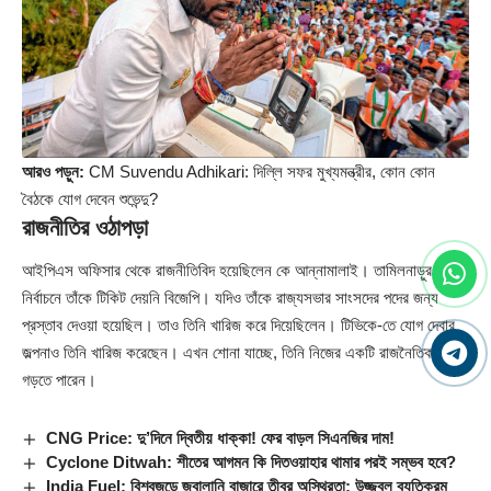
আরও পড়ুন:
CM Suvendu Adhikari: দিল্লি সফর মুখ্যমন্ত্রীর, কোন কোন
বৈঠকে যোগ দেবেন শুভেন্দু?
রাজনীতির ওঠাপড়া
আইপিএস অফিসার থেকে রাজনীতিবিদ হয়েছিলেন কে আন্নামালাই। তামিলনাড়ুর
নির্বাচনে তাঁকে টিকিট দেয়নি বিজেপি। যদিও তাঁকে রাজ্যসভার সাংসদের পদের জন্য
প্রস্তাব দেওয়া হয়েছিল। তাও তিনি খারিজ করে দিয়েছিলেন। টিভিকে-তে যোগ দেবার
জল্পনাও তিনি খারিজ করেছেন। এখন শোনা যাচ্ছে, তিনি নিজের একটি রাজনৈতিক দল
গড়তে পারেন।
CNG Price: দু’দিনে দ্বিতীয় ধাক্কা! ফের বাড়ল সিএনজির দাম!
Cyclone Ditwah: শীতের আগমন কি দিতওয়াহার থামার পরই সম্ভব হবে?
India Fuel: বিশ্বজুড়ে জ্বালানি বাজারে তীব্র অস্থিরতা: উজ্জ্বল ব্যতিক্রম