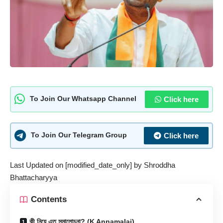
Click here
To Join Our Whatsapp Channel
Click here
To Join Our Telegram Group
Last Updated on [modified_date_only] by
Shroddha
Bhattacharyya
Contents
কী নিয়ে এত সমালোচনা? (K Annamalai)