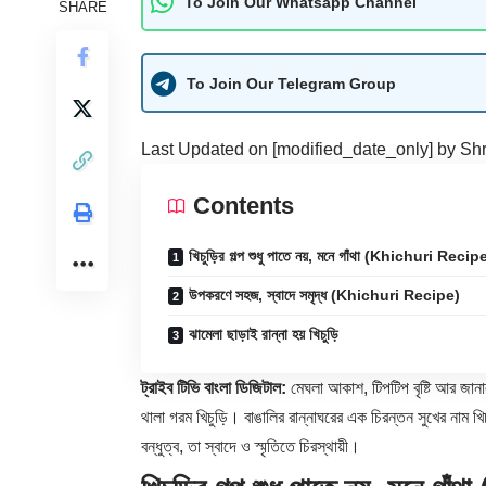
To Join Our Whatsapp Channel
SHARE
To Join Our Telegram Group
Last Updated on [modified_date_only] by
Shr
Contents
খিচুড়ির গল্প শুধু পাতে নয়, মনে গাঁথা (Khichuri Recip
উপকরণে সহজ, স্বাদে সমৃদ্ধ (Khichuri Recipe)
ঝামেলা ছাড়াই রান্না হয় খিচুড়ি
ট্রাইব টিভি বাংলা ডিজিটাল:
মেঘলা আকাশ, টিপটিপ বৃষ্টি আর জানা
থালা গরম খিচুড়ি। বাঙালির রান্নাঘরের এক চিরন্তন সুখের নাম খি
বন্ধুত্ব, তা স্বাদে ও স্মৃতিতে চিরস্থায়ী।