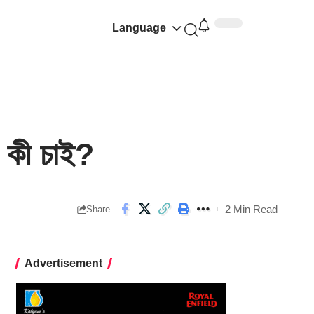
Language
 কী চাই?
2 Min Read
Share
Advertisement