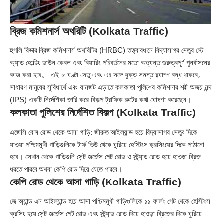
ব্রিজ কমিশনার্স অথরিটি (Kolkata Traffic)
হুগলি রিভার ব্রিজ কমিশনার্স অথরিটির (HRBC) তত্ত্বাবধানে বিদ্যাসাগর সেতুর স্টে
অ্যান্ড হোল্ডিং ডাউন কেবল এবং বিয়ারিং পরিবর্তনের মতো অত্যন্ত গুরুত্বপূর্ণ পুনর্বাসনের
কাজ করা হবে。 এই ৮ ঘণ্টা সেতু এবং এর সঙ্গে যুক্ত সমস্ত র‍্যাম্প বন্ধ থাকবে。
সাধারণ মানুষের সুবিধার্থে এবং যানজট এড়াতে কলকাতা পুলিশের কমিশনার শ্রী অজয় নন্দ
(IPS) একটি নির্দেশিকা জারি করে বিকল্প ট্রাফিক রুটের কথা ঘোষণা করেছেন।
কলকাতা পুলিশের নির্দেশিত বিকল্প (Kolkata Traffic)
এজেসি বোস রোড থেকে আসা গাড়ি: জীরুত আইল্যান্ড হয়ে বিদ্যাসাগর সেতুর দিকে
যাওয়া পশ্চিমমুখী গাড়িগুলিকে টার্ফ ভিউ থেকে ঘুরিয়ে হেস্টিংস ক্রসিংয়ের দিকে পাঠানো
হবে। সেখান থেকে গাড়িগুলি সেন্ট জর্জেস গেট রোড ও স্ট্র্যান্ড রোড হয়ে হাওড়া ব্রিজ
ধরতে পারবে অথবা কেপি রোড দিয়ে যেতে পারবে।
কেপি রোড থেকে আসা গাড়ি (Kolkata Traffic)
জে অ্যান্ড এন আইল্যান্ড হয়ে আসা পশ্চিমমুখী গাড়িগুলিকে ১১ ফার্লং গেট থেকে হেস্টিংস
ক্রসিং হয়ে সেন্ট জর্জেস গেট রোড এবং স্ট্র্যান্ড রোড দিয়ে হাওড়া ব্রিজের দিকে ঘুরিয়ে