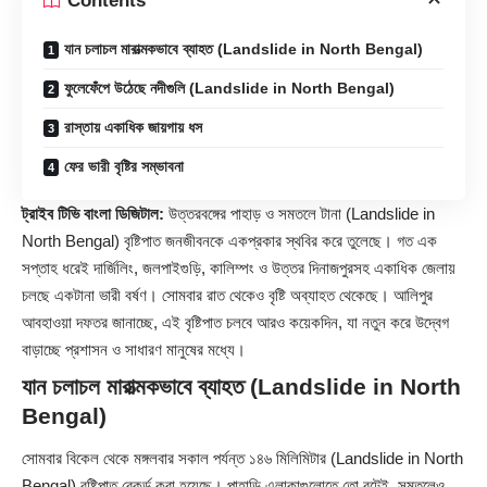
Contents
যান চলাচল মারাত্মকভাবে ব্যাহত (Landslide in North Bengal)
ফুলেফেঁপে উঠেছে নদীগুলি (Landslide in North Bengal)
রাস্তায় একাধিক জায়গায় ধস
ফের ভারী বৃষ্টির সম্ভাবনা
ট্রাইব টিভি বাংলা ডিজিটাল:
উত্তরবঙ্গের পাহাড় ও সমতলে টানা (Landslide in
North Bengal) বৃষ্টিপাত জনজীবনকে একপ্রকার স্থবির করে তুলেছে। গত এক
সপ্তাহ ধরেই দার্জিলিং, জলপাইগুড়ি, কালিম্পং ও উত্তর দিনাজপুরসহ একাধিক জেলায়
চলছে একটানা ভারী বর্ষণ। সোমবার রাত থেকেও বৃষ্টি অব্যাহত থেকেছে। আলিপুর
আবহাওয়া দফতর জানাচ্ছে, এই বৃষ্টিপাত চলবে আরও কয়েকদিন, যা নতুন করে উদ্বেগ
বাড়াচ্ছে প্রশাসন ও সাধারণ মানুষের মধ্যে।
যান চলাচল মারাত্মকভাবে ব্যাহত (Landslide in North
Bengal)
সোমবার বিকেল থেকে মঙ্গলবার সকাল পর্যন্ত ১৪৬ মিলিমিটার (Landslide in
North
Bengal
) বৃষ্টিপাত রেকর্ড করা হয়েছে। পাহাড়ি এলাকাগুলোতে তো বটেই, সমতলেও