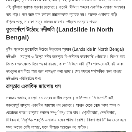
এই বৃষ্টিপাত ব্যাপক প্রভাব ফেলেছে। রাতেই বিভিন্ন শহরের একাধিক এলাকা জলমগ্ন
হয়ে পড়ে। জল জমে যান চলাচল মারাত্মকভাবে ব্যাহত হয়। অনেক এলাকায় গাড়ি
দাঁড়িয়ে পড়ে, সাধারণ মানুষ কাজের জায়গায় পৌঁছতে সমস্যায় পড়েন।
ফুলেফেঁপে উঠেছে নদীগুলি (Landslide in North
Bengal)
বৃষ্টির প্রভাবে ফুলেফেঁপে উঠেছে উত্তরের প্রধান (Landslide in North Bengal)
নদীগুলি। মহানন্দা ও তিস্তা নদীর জলস্তর বিপদসীমার কাছাকাছি পৌঁছেছে। বিশেষ করে
তিস্তার জলস্রোত ঘিরে শঙ্কা বাড়ছে, কারণ সিকিমে ভারী বৃষ্টির প্রভাবে এই নদী আরও
ভয়ঙ্কর রূপ নিতে পারে বলে আশঙ্কা করা হচ্ছে। সেচ দফতর সার্বক্ষণিক নজর রাখছে
নদীগুলির পরিস্থিতির উপর।
রাস্তায় একাধিক জায়গায় ধস
সবচেয়ে ভয়াবহ অবস্থা ১০ নম্বর জাতীয় সড়কে। কালিম্পং ও সিকিমগামী এই
গুরুত্বপূর্ণ রাস্তায় একাধিক জায়গায় ধস নেমেছে। পাহাড় থেকে নেমে আসা পাথর ও
বোল্ডারের কারণে রাস্তায় চলাচল সম্পূর্ণ বন্ধ হয়ে যায়। শ্বেতীঝোরা, সেলফিদারা,
বিরিকদারা, লিকুভিড় প্রভৃতি এলাকায় ধসের পরিমাণ বেশি। বিকল্প পথে সিকিম যেতে হলে
সময় অনেক বেশি লাগছে, ফলে বিপাকে পড়েছেন বহু পর্যটক।