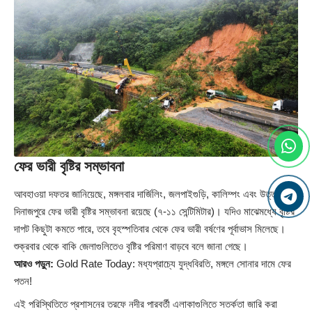
ফের ভারী বৃষ্টির সম্ভাবনা
আবহাওয়া দফতর জানিয়েছে, মঙ্গলবার দার্জিলিং, জলপাইগুড়ি, কালিম্পং এবং উত্তর
দিনাজপুরে ফের ভারী বৃষ্টির সম্ভাবনা রয়েছে (৭-১১ সেন্টিমিটার)। যদিও মাঝেমধ্যে বৃষ্টির
দাপট কিছুটা কমতে পারে, তবে বৃহস্পতিবার থেকে ফের ভারী বর্ষণের পূর্বাভাস মিলেছে।
শুক্রবার থেকে বাকি জেলাগুলিতেও বৃষ্টির পরিমাণ বাড়বে বলে জানা গেছে।
আরও পড়ুন:
Gold Rate Today: মধ্যপ্রাচ্যে যুদ্ধবিরতি, মঙ্গলে সোনার দামে ফের
পতন!
এই পরিস্থিতিতে প্রশাসনের তরফে নদীর পারবর্তী এলাকাগুলিতে সতর্কতা জারি করা