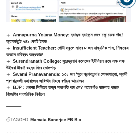
Annapurna Yojana Money: ব্যাঙ্ক ব্যালেন্স দেখে চক্ষু চড়ক গাছ!
অ্যাকাউন্টে ৭৪১ কোটি টাকা!
Insufficient Teacher: গোটা স্কুলে মাত্র ৮ জন মাধ্যমিক পাস, শিক্ষকের
অভাবে ভবিষ্যৎ অন্ধকার!
Surendranath College: সুরেন্দ্রনাথ কলেজের ইউনিয়ন রুমে লক্ষ লক্ষ
উঁইধরা টাকা! রহস্য ঘিরে তোলপাড়
Swami Pranavananda: ১৩১ জন ‘খুদে প্রণবানন্দ’র শোভাযাত্রা, স্বামী
প্রণবানন্দজী মহারাজের আবির্ভাব দিবসে বর্ণাঢ্য আয়োজন
BJP : গেরুয়া শিবিরের রাজ্য সভাপতি পদে কে? পহেলগাঁও হামলায় থমকে
বিজেপির সাংগঠনিক নির্বাচন
TAGGED:
Mamata Banerjee FB Bio