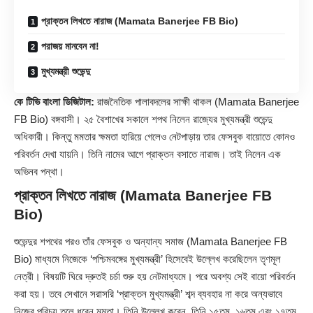
প্রাক্তন লিখতে নারাজ (Mamata Banerjee FB Bio)
পরাজয় মানবেন না!
মুখ্যমন্ত্রী শুভেন্দু
কে টিভি বাংলা ডিজিটাল:
রাজনৈতিক পালাবদলের সাক্ষী থাকল (
Mamata Banerjee
FB Bio
) বঙ্গবাসী। ২৫ বৈশাখের সকালে শপথ নিলেন রাজ্যের মুখ্যমন্ত্রী শুভেন্দু
অধিকারী। কিন্তু মমতার ক্ষমতা হারিয়ে গেলেও নেটপাড়ায় তার ফেসবুক বায়োতে কোনও
পরিবর্তন দেখা যায়নি। তিনি নামের আগে প্রাক্তন বসাতে নারাজ। তাই নিলেন এক
অভিনব পন্থা।
প্রাক্তন লিখতে নারাজ (Mamata Banerjee FB
Bio)
শুভেন্দুর শপথের পরও তাঁর ফেসবুক ও অন্যান্য সমাজ (Mamata Banerjee FB
Bio) মাধ্যমে নিজেকে ‘পশ্চিমবঙ্গের মুখ্যমন্ত্রী’ হিসেবেই উল্লেখ করেছিলেন তৃণমূল
নেত্রী। বিষয়টি ঘিরে দ্রুতই চর্চা শুরু হয় নেটমাধ্যমে। পরে অবশ্য সেই বায়ো পরিবর্তন
করা হয়। তবে সেখানে সরাসরি ‘প্রাক্তন মুখ্যমন্ত্রী’ শব্দ ব্যবহার না করে অন্যভাবে
নিজের পরিচয় তুলে ধরেন মমতা। তিনি উল্লেখ করেন, তিনি ১৫তম, ১৬তম এবং ১৭তম