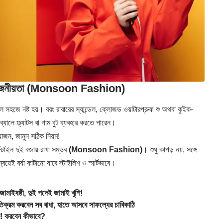
 প্রয়োজনীয়তা (Monsoon Fashion)
ে সহজে নষ্ট হয়। বরং রাবারের স্যান্ডেল, ক্লোজড ওয়াটারপ্রুফ শু অথবা কুইক-
যালে ফ্ল্যাটস বা গাম বুট ব্যবহার করতে পারেন।
োজন, জানুন সঠিক নিয়ম!
্টাইল দুই বজায় রাখা সম্ভব
(Monsoon Fashion)
। শুধু কাপড় নয়, সঙ্গে
েই বর্ষা কাটানো যাবে স্টাইলিশ ও স্মার্টভাবে।
ইষষ্ঠী, দুই পদেই জামাই খুশি!
রম করবেন সব বাধা, হাতে আসবে সাফল্যের চাবিকাঠি
! করবেন কীভাবে?