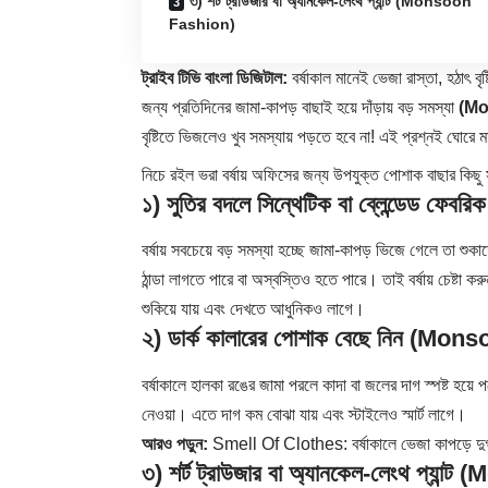
৩) শর্ট ট্রাউজার বা অ্যানকেল-লেংথ প্যান্ট (Monsoon
Fashion)
ট্রাইব টিভি বাংলা ডিজিটাল:
বর্ষাকাল
মানেই ভেজা রাস্তা, হঠাৎ বৃষ
জন্য প্রতিদিনের জামা-কাপড় বাছাই হয়ে দাঁড়ায় বড় সমস্যা
(Mo
বৃষ্টিতে ভিজলেও খুব সমস্যায় পড়তে হবে না! এই প্রশ্নই ঘোরে 
নিচে রইল ভরা বর্ষায় অফিসের জন্য উপযুক্ত পোশাক বাছার কিছু স
১) সুতির বদলে সিন্থেটিক বা ব্লেন্ডেড 
বর্ষায় সবচেয়ে বড় সমস্যা হচ্ছে জামা-কাপড় ভিজে গেলে তা শ
ঠান্ডা লাগতে পারে বা অস্বস্তিও হতে পারে। তাই বর্ষায় চেষ্টা 
শুকিয়ে যায় এবং দেখতে আধুনিকও লাগে।
২) ডার্ক কালারের পোশাক বেছে নিন (Mo
বর্ষাকালে হালকা রঙের জামা পরলে কাদা বা জলের দাগ স্পষ্ট হয়ে প
নেওয়া। এতে দাগ কম বোঝা যায় এবং স্টাইলেও স্মার্ট লাগে।
আরও পড়ুন:
Smell Of Clothes: বর্ষাকালে ভেজা কাপড়ে দুর্গ
৩) শর্ট ট্রাউজার বা অ্যানকেল-লেংথ প্যা